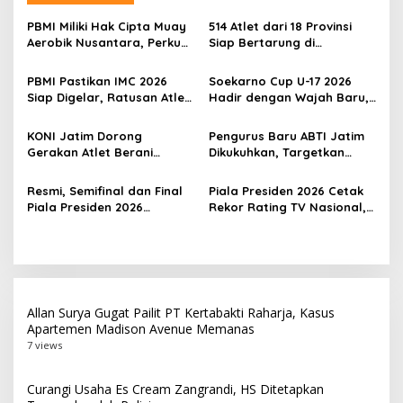
a
s
PBMI Miliki Hak Cipta Muay
514 Atlet dari 18 Provinsi
Aerobik Nusantara, Perkuat
Siap Bertarung di
i
Pengembangan Muaythai
Indonesia Muaythai
p
Indonesia
Championship 2026 di
PBMI Pastikan IMC 2026
Soekarno Cup U-17 2026
Bekasi
Siap Digelar, Ratusan Atlet
Hadir dengan Wajah Baru,
o
Terbaik Indonesia Berlaga
Ada Wasit Perempuan dan
s
di Bekasi
Penghargaan Man of the
KONI Jatim Dorong
Pengurus Baru ABTI Jatim
Match
Gerakan Atlet Berani
Dikukuhkan, Targetkan
Bercerita, M. Nabil Soroti
Jawa Timur Jadi
Tekanan Mental Atlet Laki-
Barometer Bola Tangan
Resmi, Semifinal dan Final
Piala Presiden 2026 Cetak
Laki
Indonesia
Piala Presiden 2026
Rekor Rating TV Nasional,
Dipindah ke Bali, Surabaya
Hadiah Juara Naik Jadi
Gagal Jadi Tuan Rumah
Rp8 Miliar
Laga Puncak
Allan Surya Gugat Pailit PT Kertabakti Raharja, Kasus
Apartemen Madison Avenue Memanas
7 views
Curangi Usaha Es Cream Zangrandi, HS Ditetapkan