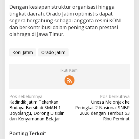
Dengan kesiapan struktur organisasi hingga
tingkat daerah, Orado Jatim optimistis dapat
segera bergabung sebagai anggota resmi KONI
dan berkontribusi dalam peningkatan prestasi
olahraga di Jawa Timur.
Koni Jatim
Orado Jatim
Ikuti Kami
N
Pos sebelumnya
Pos berikutnya
Kadindik Jatim Tekankan
Unesa Melonjak ke
a
Budaya Bersih di SMAN 1
Peringkat 2 Nasional SNBP
v
Boyolangu, Dorong Disiplin
2026 dengan Tembus 53
dan Kenyamanan Belajar
Ribu Peminat
i
g
Posting Terkait