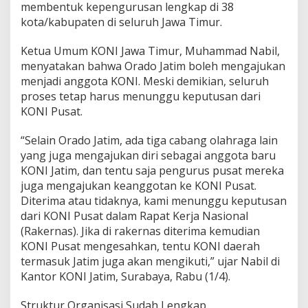
membentuk kepengurusan lengkap di 38
a
kota/kabupaten di seluruh Jawa Timur.
n
g
g
Ketua Umum KONI Jawa Timur, Muhammad Nabil,
o
menyatakan bahwa Orado Jatim boleh mengajukan
t
menjadi anggota KONI. Meski demikian, seluruh
a
proses tetap harus menunggu keputusan dari
a
n
KONI Pusat.
K
O
“Selain Orado Jatim, ada tiga cabang olahraga lain
N
yang juga mengajukan diri sebagai anggota baru
I
KONI Jatim, dan tentu saja pengurus pusat mereka
juga mengajukan keanggotan ke KONI Pusat.
Diterima atau tidaknya, kami menunggu keputusan
dari KONI Pusat dalam Rapat Kerja Nasional
(Rakernas). Jika di rakernas diterima kemudian
KONI Pusat mengesahkan, tentu KONI daerah
termasuk Jatim juga akan mengikuti,” ujar Nabil di
Kantor KONI Jatim, Surabaya, Rabu (1/4).
Struktur Organisasi Sudah Lengkap