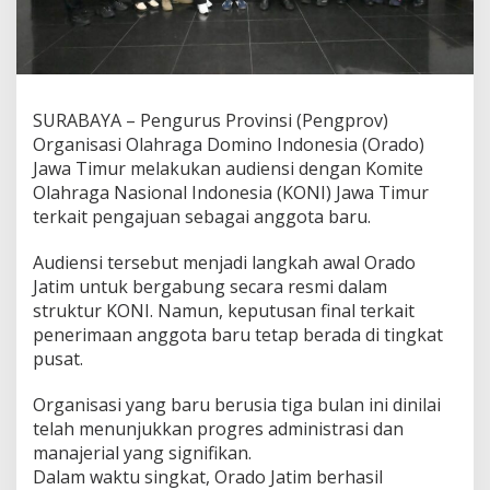
o
J
a
t
i
m
SURABAYA – Pengurus Provinsi (Pengprov)
P
Organisasi Olahraga Domino Indonesia (Orado)
e
Jawa Timur melakukan audiensi dengan Komite
r
Olahraga Nasional Indonesia (KONI) Jawa Timur
c
a
terkait pengajuan sebagai anggota baru.
y
a
Audiensi tersebut menjadi langkah awal Orado
D
Jatim untuk bergabung secara resmi dalam
i
struktur KONI. Namun, keputusan final terkait
r
i
penerimaan anggota baru tetap berada di tingkat
A
pusat.
j
u
Organisasi yang baru berusia tiga bulan ini dinilai
k
telah menunjukkan progres administrasi dan
a
n
manajerial yang signifikan.
K
Dalam waktu singkat, Orado Jatim berhasil
e