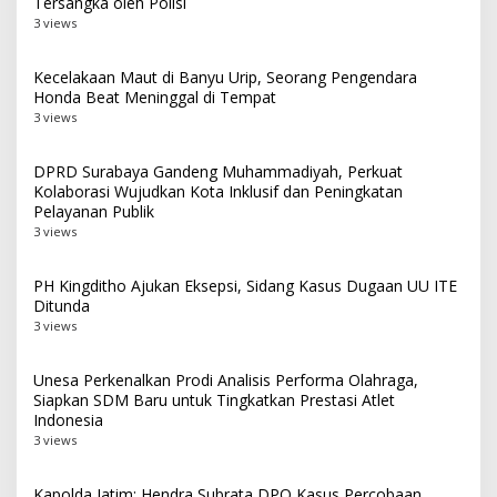
Tersangka oleh Polisi
3 views
Kecelakaan Maut di Banyu Urip, Seorang Pengendara
Honda Beat Meninggal di Tempat
3 views
DPRD Surabaya Gandeng Muhammadiyah, Perkuat
Kolaborasi Wujudkan Kota Inklusif dan Peningkatan
Pelayanan Publik
3 views
PH Kingditho Ajukan Eksepsi, Sidang Kasus Dugaan UU ITE
Ditunda
3 views
Unesa Perkenalkan Prodi Analisis Performa Olahraga,
Siapkan SDM Baru untuk Tingkatkan Prestasi Atlet
Indonesia
3 views
Kapolda Jatim: Hendra Subrata DPO Kasus Percobaan