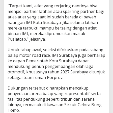
u
“Target kami, atlet yang terjaring nantinya bisa
P
menjadi partner latihan atau sparring partner bagi
o
atlet-atlet yang saat ini sudah berada di bawah
r
naungan IMI Kota Surabaya. Jika selama latihan
p
r
mereka terbukti mampu bersaing dengan atlet
o
binaan IMI, mereka dipromosikan masuk
v
Puslatcab,” jelasnya.
J
a
Untuk tahap awal, seleksi difokuskan pada cabang
t
i
balap motor road race. IMI Surabaya juga berharap
m
ke depan Pemerintah Kota Surabaya dapat
X
mendukung penuh pengembangan olahraga
/
otomotif, khususnya tahun 2027 Surabaya ditunjuk
2
0
sebagai tuan rumah Porprov.
2
7
Dukungan tersebut diharapkan mencakup
penyediaan arena balap yang representatif serta
fasilitas pendukung seperti tribun dan sarana
lainnya, termasuk di kawasan Sirkuit Gelora Bung
Tomo.