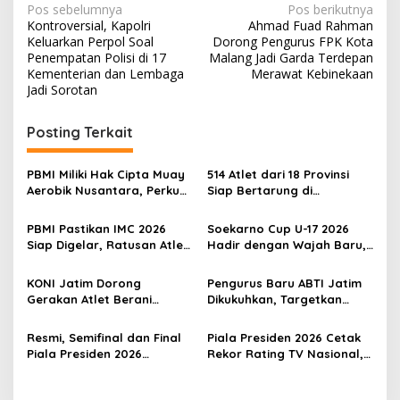
N
Pos sebelumnya
Pos berikutnya
Kontroversial, Kapolri
Ahmad Fuad Rahman
a
Keluarkan Perpol Soal
Dorong Pengurus FPK Kota
v
Penempatan Polisi di 17
Malang Jadi Garda Terdepan
Kementerian dan Lembaga
Merawat Kebinekaan
i
Jadi Sorotan
g
Posting Terkait
a
s
PBMI Miliki Hak Cipta Muay
514 Atlet dari 18 Provinsi
i
Aerobik Nusantara, Perkuat
Siap Bertarung di
p
Pengembangan Muaythai
Indonesia Muaythai
Indonesia
Championship 2026 di
PBMI Pastikan IMC 2026
Soekarno Cup U-17 2026
o
Bekasi
Siap Digelar, Ratusan Atlet
Hadir dengan Wajah Baru,
s
Terbaik Indonesia Berlaga
Ada Wasit Perempuan dan
di Bekasi
Penghargaan Man of the
KONI Jatim Dorong
Pengurus Baru ABTI Jatim
Match
Gerakan Atlet Berani
Dikukuhkan, Targetkan
Bercerita, M. Nabil Soroti
Jawa Timur Jadi
Tekanan Mental Atlet Laki-
Barometer Bola Tangan
Resmi, Semifinal dan Final
Piala Presiden 2026 Cetak
Laki
Indonesia
Piala Presiden 2026
Rekor Rating TV Nasional,
Dipindah ke Bali, Surabaya
Hadiah Juara Naik Jadi
Gagal Jadi Tuan Rumah
Rp8 Miliar