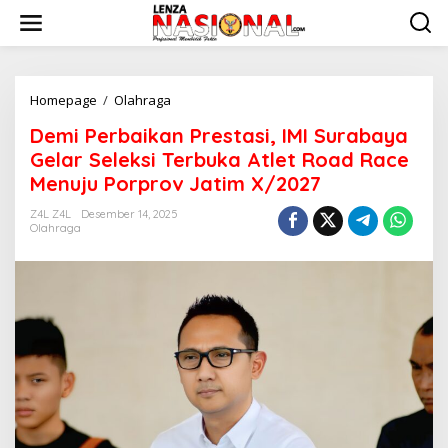
L
e
w
a
t
i
Homepage
/
Olahraga
D
k
e
Demi Perbaikan Prestasi, IMI Surabaya
e
m
k
i
Gelar Seleksi Terbuka Atlet Road Race
o
P
Menuju Porprov Jatim X/2027
n
e
t
r
Z4L Z4L
Desember 14, 2025
e
b
Olahraga
n
a
i
k
a
n
P
r
e
s
t
a
s