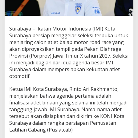
i
,
I
M
I
Surabaya – Ikatan Motor Indonesia (IMI) Kota
S
Surabaya bersiap menggelar seleksi terbuka untuk
u
menjaring calon atlet balap motor road race yang
r
a
akan diproyeksikan tampil pada Pekan Olahraga
b
Provinsi (Porprov) Jawa Timur X tahun 2027. Seleksi
a
ini menjadi bagian dari dua agenda besar IMI
y
Surabaya dalam mempersiapkan kekuatan atlet
a
otomotif.
G
e
l
Ketua IMI Kota Surabaya, Rinto Ari Rakhmanto,
a
menjelaskan bahwa agenda pertama adalah
r
finalisasi atlet binaan yang selama ini telah menjadi
S
tanggung jawab IMI Surabaya. Nama-nama atlet
e
l
tersebut akan disiapkan dan dikirim ke KONI Kota
e
Surabaya dalam rangka persiapan Pemusatan
k
Latihan Cabang (Puslatcab).
s
i