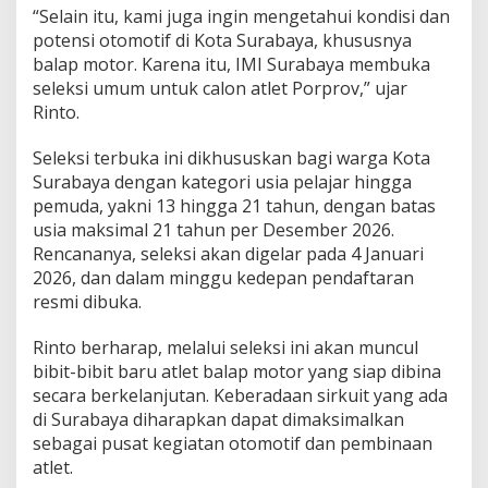
“Selain itu, kami juga ingin mengetahui kondisi dan
T
e
potensi otomotif di Kota Surabaya, khususnya
r
balap motor. Karena itu, IMI Surabaya membuka
b
seleksi umum untuk calon atlet Porprov,” ujar
u
Rinto.
k
a
A
Seleksi terbuka ini dikhususkan bagi warga Kota
t
Surabaya dengan kategori usia pelajar hingga
l
pemuda, yakni 13 hingga 21 tahun, dengan batas
e
usia maksimal 21 tahun per Desember 2026.
t
R
Rencananya, seleksi akan digelar pada 4 Januari
o
2026, dan dalam minggu kedepan pendaftaran
a
resmi dibuka.
d
R
Rinto berharap, melalui seleksi ini akan muncul
a
c
bibit-bibit baru atlet balap motor yang siap dibina
e
secara berkelanjutan. Keberadaan sirkuit yang ada
M
di Surabaya diharapkan dapat dimaksimalkan
e
sebagai pusat kegiatan otomotif dan pembinaan
n
atlet.
u
j