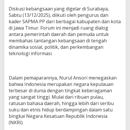
n
Diskusi kebangsaan yang digelar di Surabaya,
g
Sabtu (13/12/2025), diikuti oleh pengurus dan
u
a
kader SAPMA PP dari berbagai kabupaten dan kota
t
di Jawa Timur. Forum ini menjadi ruang dialog
a
antara pemerintah daerah dan pemuda untuk
n
membahas tantangan kebangsaan di tengah
G
e
dinamika sosial, politik, dan perkembangan
n
teknologi informasi.
e
r
a
s
Dalam pemaparannya, Nurul Ansori menegaskan
i
P
bahwa Indonesia merupakan negara kepulauan
a
terbesar di dunia dengan tingkat keberagaman
n
yang sangat tinggi. Mulai dari ribuan pulau,
c
ratusan bahasa daerah, hingga lebih dari seribu
a
s
suku dan etnis hidup berdampingan dalam satu
i
bingkai Negara Kesatuan Republik Indonesia
l
(NKRI).
a
M