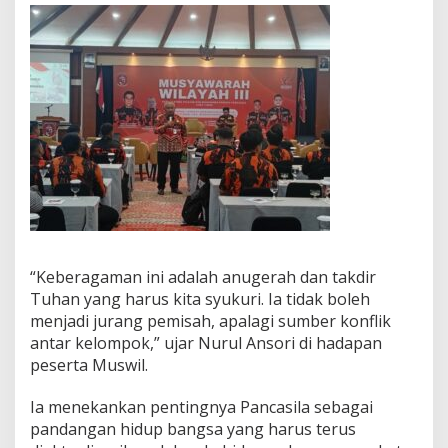
e
n
u
j
u
I
n
d
o
n
e
s
i
a
E
“Keberagaman ini adalah anugerah dan takdir
m
Tuhan yang harus kita syukuri. Ia tidak boleh
a
menjadi jurang pemisah, apalagi sumber konflik
s
2
antar kelompok,” ujar Nurul Ansori di hadapan
0
peserta Muswil.
4
5
Ia menekankan pentingnya Pancasila sebagai
pandangan hidup bangsa yang harus terus