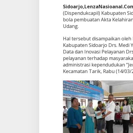
a
Sidoarjo,LenzaNasioanal.Co
n
(Dispendukcapil) Kabupaten S
H
bola pembuatan Akta Kelahiran
a
n
Udang.
y
a
Hal tersebut disampaikan oleh
3
Kabupaten Sidoarjo Drs. Medi Y
0
Data dan Inovasi Pelayanan D
M
e
pelayanan terhadap masyarakat
n
administrasi kependudukan “Jem
i
Kecamatan Tarik, Rabu (14/03/2
t