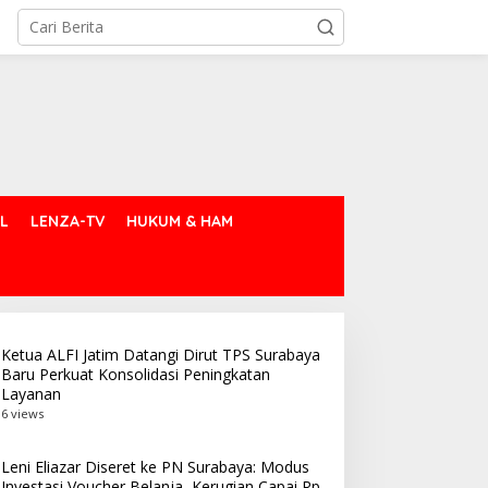
L
LENZA-TV
HUKUM & HAM
Ketua ALFI Jatim Datangi Dirut TPS Surabaya
Baru Perkuat Konsolidasi Peningkatan
Layanan
6 views
Leni Eliazar Diseret ke PN Surabaya: Modus
Investasi Voucher Belanja, Kerugian Capai Rp