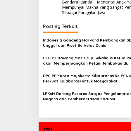
a
Bandara Juanda) : Mencintai Anak Y
v
Mempunyai Makna Yang Sangat Pen
Sebagai Panggilan Jiwa
i
g
Posting Terkait
a
s
Indonesia Gandeng Harvard Kembangkan S
Unggul dan Riset Berkelas Dunia
i
p
CEO PT Bawang Mas Grup Sekaligus Ketua P
akan Memperjuangkan Petani Tembakau di
o
Madura
s
DPC PPP Kota Mojokerto Silaturahmi ke PCNU
Perkuat Kolaborasi untuk Masyarakat
LPKAN Dorong Perpres Satgas Penyelamatan
Negara dan Pemberantasan Korupsi