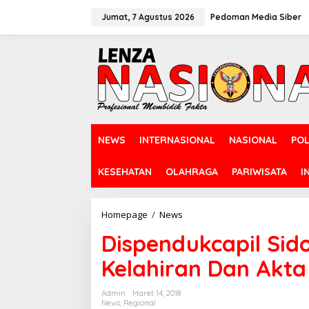
L
e
Jumat, 7 Agustus 2026
Pedoman Media Siber
w
a
t
i
k
e
k
o
n
NEWS
INTERNASIONAL
NASIONAL
POL
t
e
n
KESEHATAN
OLAHRAGA
PARIWISATA
I
Homepage
/
News
D
i
Dispendukcapil Sido
s
p
Kelahiran Dan Akta
e
n
d
Admin
Maret 14, 2018
u
News
,
Regional