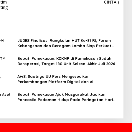
atim
CINTA )
ting
DM
JUDES Finalisasi Rangkaian HUT Ke-81 RI, Forum
Kebangsaan dan Beragam Lomba Siap Perkuat
Solidaritas Jurnalis DPRD Surabaya
4TM
Bupati Pamekasan: KDKMP di Pamekasan Sudah
Beroperasi, Target 180 Unit Selesai Akhir Juli 2026
,
AWS: Saatnya UU Pers Menyesuaikan
Perkembangan Platform Digital dan AI
 Aset
Bupati Pamekasan Ajak Masyarakat Jadikan
Pancasila Pedoman Hidup Pada Peringatan Hari
Lahir Pancasila 2026