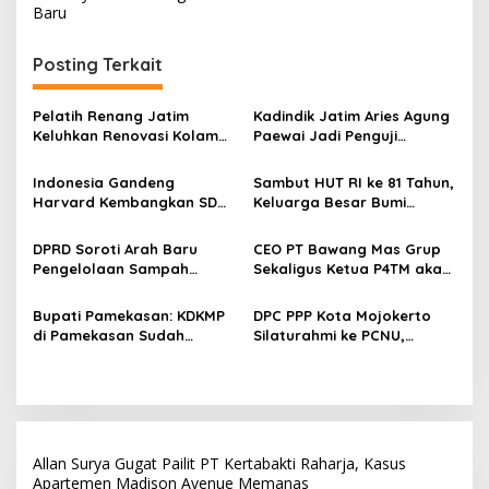
v
Baru
i
Posting Terkait
g
a
Pelatih Renang Jatim
Kadindik Jatim Aries Agung
s
Keluhkan Renovasi Kolam
Paewai Jadi Penguji
Kertajaya Mangkrak,
Seminar Evaluasi PKN
i
Persiapan Menuju PON 2028
Tingkat II 2026, Tekankan
Indonesia Gandeng
Sambut HUT RI ke 81 Tahun,
p
Terganggu
Inovasi Berdampak bagi
Harvard Kembangkan SDM
Keluarga Besar Bumi
Masyarakat
Unggul dan Riset Berkelas
Sriwijaya Adakan Kegiatan
o
Dunia
Lomba
DPRD Soroti Arah Baru
CEO PT Bawang Mas Grup
s
Pengelolaan Sampah
Sekaligus Ketua P4TM akan
Surabaya Usai Kebakaran
Memperjuangkan Petani
TPA Benowo
Tembakau di Madura
Bupati Pamekasan: KDKMP
DPC PPP Kota Mojokerto
di Pamekasan Sudah
Silaturahmi ke PCNU,
Beroperasi, Target 180 Unit
Perkuat Kolaborasi untuk
Selesai Akhir Juli 2026
Masyarakat
Allan Surya Gugat Pailit PT Kertabakti Raharja, Kasus
Apartemen Madison Avenue Memanas