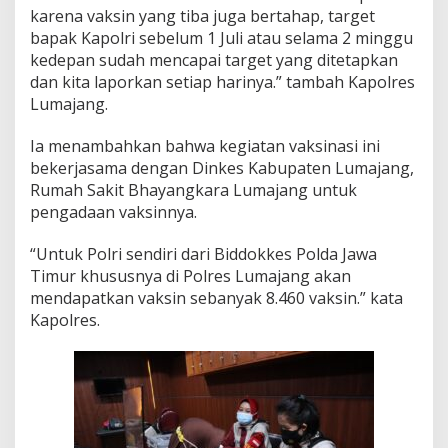
karena vaksin yang tiba juga bertahap, target
M
a
bapak Kapolri sebelum 1 Juli atau selama 2 minggu
s
kedepan sudah mencapai target yang ditetapkan
s
dan kita laporkan setiap harinya.” tambah Kapolres
a
Lumajang.
l
Ia menambahkan bahwa kegiatan vaksinasi ini
bekerjasama dengan Dinkes Kabupaten Lumajang,
Rumah Sakit Bhayangkara Lumajang untuk
pengadaan vaksinnya.
“Untuk Polri sendiri dari Biddokkes Polda Jawa
Timur khususnya di Polres Lumajang akan
mendapatkan vaksin sebanyak 8.460 vaksin.” kata
Kapolres.