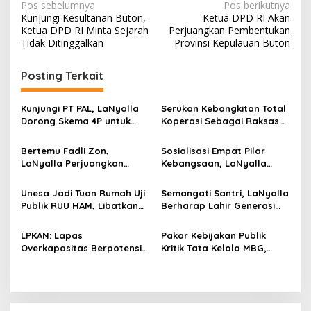
N
Pos sebelumnya
Pos berikutnya
Kunjungi Kesultanan Buton,
Ketua DPD RI Akan
a
Ketua DPD RI Minta Sejarah
Perjuangkan Pembentukan
v
Tidak Ditinggalkan
Provinsi Kepulauan Buton
i
Posting Terkait
g
a
Kunjungi PT PAL, LaNyalla
Serukan Kebangkitan Total
s
Dorong Skema 4P untuk
Koperasi Sebagai Raksasa
Wujudkan TKDN Maritim
Ekonomi di Harkopnas ke-
i
Nasional
79
Bertemu Fadli Zon,
Sosialisasi Empat Pilar
p
LaNyalla Perjuangkan
Kebangsaan, LaNyalla
Aksara Kawi Masuk Daftar
Serukan Rekonstruksi Total
o
UNESCO
Arsitektur Hukum dan
Unesa Jadi Tuan Rumah Uji
Semangati Santri, LaNyalla
s
Ekonomi Nasional
Publik RUU HAM, Libatkan
Berharap Lahir Generasi
Akademisi hingga
Tangguh Lahir Batin
Masyarakat Sipil
LPKAN: Lapas
Pakar Kebijakan Publik
Overkapasitas Berpotensi
Kritik Tata Kelola MBG,
Jadi Sarang Peredaran
Singgung Konflik
Narkoba
Kepentingan Mitra
Pelaksana