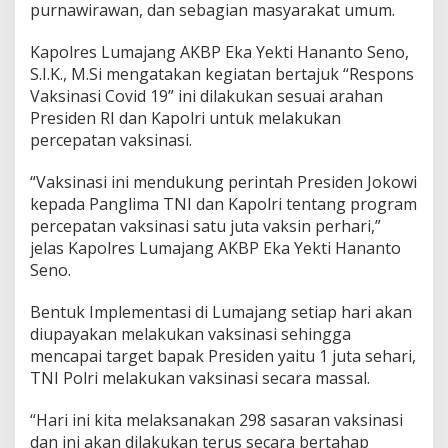
purnawirawan, dan sebagian masyarakat umum.
a
r
Kapolres Lumajang AKBP Eka Yekti Hananto Seno,
V
a
S.I.K., M.Si mengatakan kegiatan bertajuk “Respons
k
Vaksinasi Covid 19” ini dilakukan sesuai arahan
s
Presiden RI dan Kapolri untuk melakukan
i
percepatan vaksinasi.
n
a
s
“Vaksinasi ini mendukung perintah Presiden Jokowi
i
kepada Panglima TNI dan Kapolri tentang program
C
percepatan vaksinasi satu juta vaksin perhari,”
o
jelas Kapolres Lumajang AKBP Eka Yekti Hananto
v
i
Seno.
d
-
Bentuk Implementasi di Lumajang setiap hari akan
1
diupayakan melakukan vaksinasi sehingga
9
mencapai target bapak Presiden yaitu 1 juta sehari,
S
e
TNI Polri melakukan vaksinasi secara massal.
c
a
“Hari ini kita melaksanakan 298 sasaran vaksinasi
r
dan ini akan dilakukan terus secara bertahap
a