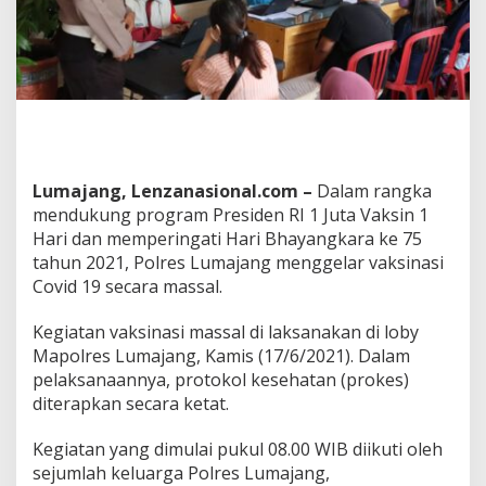
n
J
o
k
o
w
i
,
P
Lumajang, Lenzanasional.com –
Dalam rangka
o
l
mendukung program Presiden RI 1 Juta Vaksin 1
r
Hari dan memperingati Hari Bhayangkara ke 75
e
tahun 2021, Polres Lumajang menggelar vaksinasi
s
Covid 19 secara massal.
L
u
m
Kegiatan vaksinasi massal di laksanakan di loby
a
Mapolres Lumajang, Kamis (17/6/2021). Dalam
j
pelaksanaannya, protokol kesehatan (prokes)
a
diterapkan secara ketat.
n
g
G
Kegiatan yang dimulai pukul 08.00 WIB diikuti oleh
e
sejumlah keluarga Polres Lumajang,
l