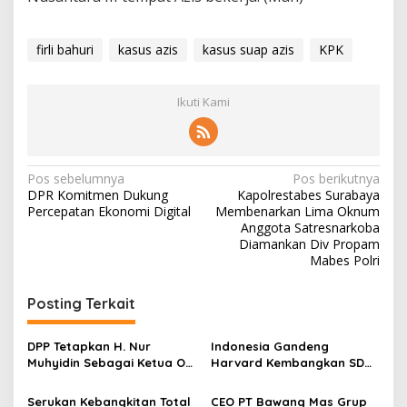
firli bahuri
kasus azis
kasus suap azis
KPK
Ikuti Kami
N
Pos sebelumnya
Pos berikutnya
DPR Komitmen Dukung
Kapolrestabes Surabaya
a
Percepatan Ekonomi Digital
Membenarkan Lima Oknum
v
Anggota Satresnarkoba
Diamankan Div Propam
i
Mabes Polri
g
Posting Terkait
a
s
DPP Tetapkan H. Nur
Indonesia Gandeng
i
Muhyidin Sebagai Ketua OC
Harvard Kembangkan SDM
p
Musda DPD Demokrat Jawa
Unggul dan Riset Berkelas
Timur
Dunia
Serukan Kebangkitan Total
CEO PT Bawang Mas Grup