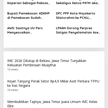
o
Koperasi Sebagai Raksasa
Sekaligus Ketua P4TM akan
s
Ekonomi di Harkopnas ke-
Memperjuangkan Petani
79
Tembakau di Madura
Bupati Pamekasan: KDKMP
DPC PPP Kota Mojokerto
di Pamekasan Sudah
Silaturahmi ke PCNU,
Beroperasi, Target 180 Unit
Perkuat Kolaborasi untuk
Selesai Akhir Juli 2026
Masyarakat
AWS: Saatnya UU Pers
LPKAN Dorong Perpres
Menyesuaikan
Satgas Penyelamatan Aset
Perkembangan Platform
Negara dan
Digital dan AI
Pemberantasan Korupsi
IMC 2026 Ditutup di Bekasi, Jawa Timur Tunjukkan
Kekuatan Pembinaan Muaythai
15 views
Kejari Tanjung Perak Setor Rp4,9 Miliar Aset Perkara TPPU
ke Kas Negara
10 views
Membuktikan Tajinya, Jawa Timur Juara Umum IMC Kelas
Elite