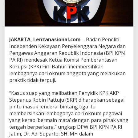
r
s
i
h
-
B
e
JAKARTA, Lenzanasional.com
– Badan Peneliti
r
Independen Kekayaan Penyelenggara Negara dan
s
Pengawas Anggaran Republik Indonesia (BPI KPN
i
PA RI) mendesak Ketua Komisi Pemberantasan
h
L
Korupsi (KPK) Firli Bahuri membersihkan
e
lembaganya dari oknum anggota yang melakukan
m
praktik tidak terpuji.
b
a
“Kasus suap yang melibatkan Penyidik KPK AKP
g
a
Stepanus Robin Pattuju (SRP) diharapkan sebagai
K
pintu masuk Jenderal bintang tiga itu
P
membersihkan lembaganya dari oknum pegawai
K
yang kerap ‘bermain mata’ dengan para pihak yang
tengah berperkara,” ungkap DPW BPI KPN PA RI
Jatim, Dr. Adi Suparto, SH,.MH dalam