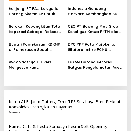
s
Kunjungi PT PAL, LaNyalla
Indonesia Gandeng
i
Dorong Skema 4P untuk
Harvard Kembangkan SDM
p
Wujudkan TKDN Maritim
Unggul dan Riset Berkelas
Nasional
Dunia
Serukan Kebangkitan Total
CEO PT Bawang Mas Grup
o
Koperasi Sebagai Raksasa
Sekaligus Ketua P4TM akan
s
Ekonomi di Harkopnas ke-
Memperjuangkan Petani
79
Tembakau di Madura
Bupati Pamekasan: KDKMP
DPC PPP Kota Mojokerto
di Pamekasan Sudah
Silaturahmi ke PCNU,
Beroperasi, Target 180 Unit
Perkuat Kolaborasi untuk
Selesai Akhir Juli 2026
Masyarakat
AWS: Saatnya UU Pers
LPKAN Dorong Perpres
Menyesuaikan
Satgas Penyelamatan Aset
Perkembangan Platform
Negara dan
Digital dan AI
Pemberantasan Korupsi
Ketua ALFI Jatim Datangi Dirut TPS Surabaya Baru Perkuat
Konsolidasi Peningkatan Layanan
6 views
Hamra Cafe & Resto Surabaya Resmi Soft Opening,