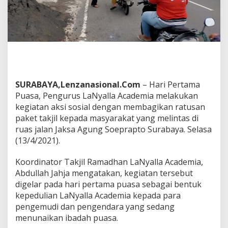
y
a
l
l
a
A
c
a
d
SURABAYA,Lenzanasional.Com
– Hari Pertama
e
Puasa, Pengurus LaNyalla Academia melakukan
m
kegiatan aksi sosial dengan membagikan ratusan
i
a
paket takjil kepada masyarakat yang melintas di
B
ruas jalan Jaksa Agung Soeprapto Surabaya. Selasa
e
(13/4/2021).
r
b
Koordinator Takjil Ramadhan LaNyalla Academia,
a
g
Abdullah Jahja mengatakan, kegiatan tersebut
i
digelar pada hari pertama puasa sebagai bentuk
T
kepedulian LaNyalla Academia kepada para
a
pengemudi dan pengendara yang sedang
k
j
menunaikan ibadah puasa.
i