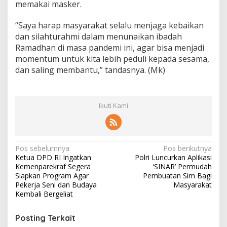
memakai masker.
“Saya harap masyarakat selalu menjaga kebaikan
dan silahturahmi dalam menunaikan ibadah
Ramadhan di masa pandemi ini, agar bisa menjadi
momentum untuk kita lebih peduli kepada sesama,
dan saling membantu,” tandasnya. (Mk)
Ikuti Kami
N
Pos sebelumnya
Pos berikutnya
Ketua DPD RI Ingatkan
Polri Luncurkan Aplikasi
a
Kemenparekraf Segera
‘SINAR’ Permudah
v
Siapkan Program Agar
Pembuatan Sim Bagi
Pekerja Seni dan Budaya
Masyarakat
i
Kembali Bergeliat
g
Posting Terkait
a