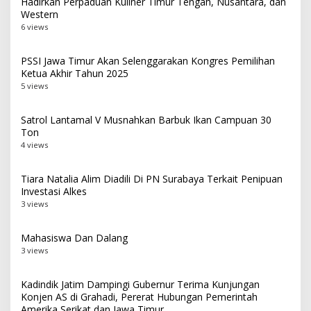
Hadirkan Perpaduan Kuliner Timur Tengah, Nusantara, dan
Western
6 views
PSSI Jawa Timur Akan Selenggarakan Kongres Pemilihan
Ketua Akhir Tahun 2025
5 views
Satrol Lantamal V Musnahkan Barbuk Ikan Campuan 30
Ton
4 views
Tiara Natalia Alim Diadili Di PN Surabaya Terkait Penipuan
Investasi Alkes
3 views
Mahasiswa Dan Dalang
3 views
Kadindik Jatim Dampingi Gubernur Terima Kunjungan
Konjen AS di Grahadi, Pererat Hubungan Pemerintah
Amerika Serikat dan Jawa Timur