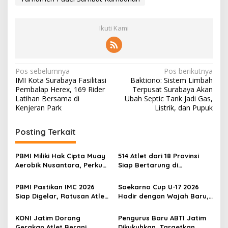
Ikuti Kami
N
Pos sebelumnya
Pos berikutnya
IMI Kota Surabaya Fasilitasi
Baktiono: Sistem Limbah
a
Pembalap Herex, 169 Rider
Terpusat Surabaya Akan
v
Latihan Bersama di
Ubah Septic Tank Jadi Gas,
Kenjeran Park
Listrik, dan Pupuk
i
g
Posting Terkait
a
s
PBMI Miliki Hak Cipta Muay
514 Atlet dari 18 Provinsi
Aerobik Nusantara, Perkuat
Siap Bertarung di
i
Pengembangan Muaythai
Indonesia Muaythai
p
Indonesia
Championship 2026 di
PBMI Pastikan IMC 2026
Soekarno Cup U-17 2026
Bekasi
Siap Digelar, Ratusan Atlet
Hadir dengan Wajah Baru,
o
Terbaik Indonesia Berlaga
Ada Wasit Perempuan dan
s
di Bekasi
Penghargaan Man of the
KONI Jatim Dorong
Pengurus Baru ABTI Jatim
Match
Gerakan Atlet Berani
Dikukuhkan, Targetkan