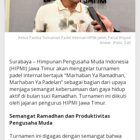
u
r
n
a
m
e
n
Ketua Panitia Turnamen Padel Internal HIPMi Jatim, Faisal Risyad
Anwar. (Foto: Zal)
P
a
d
e
Surabaya – Himpunan Pengusaha Muda Indonesia
l
(HIPMI) Jawa Timur akan menggelar turnamen
I
padel internal bertajuk “Marhaban Ya Ramadhan,
n
Marhaban Ya Padelan” sebagai bagian dari upaya
t
e
menjaga semangat kebersamaan dan gaya hidup
r
aktif di bulan suci Ramadhan. Turnamen ini diikuti
n
oleh jajaran pengurus HIPMI Jawa Timur.
a
l
Semangat Ramadhan dan Produktivitas
S
a
Pengusaha Muda
m
b
Turnamen ini digagas dengan semangat bahwa
u