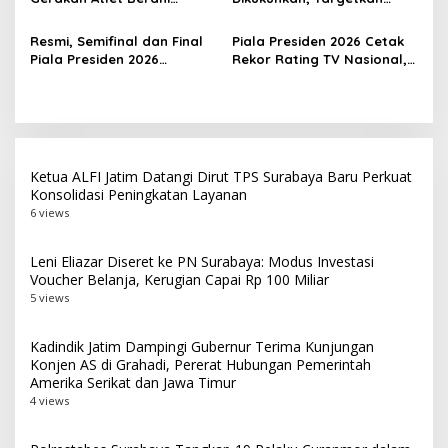
Bercerita, M. Nabil Soroti
Jawa Timur Jadi
Tekanan Mental Atlet Laki-
Barometer Bola Tangan
Resmi, Semifinal dan Final
Piala Presiden 2026 Cetak
Laki
Indonesia
Piala Presiden 2026
Rekor Rating TV Nasional,
Dipindah ke Bali, Surabaya
Hadiah Juara Naik Jadi
Gagal Jadi Tuan Rumah
Rp8 Miliar
Laga Puncak
Ketua ALFI Jatim Datangi Dirut TPS Surabaya Baru Perkuat
Konsolidasi Peningkatan Layanan
6 views
Leni Eliazar Diseret ke PN Surabaya: Modus Investasi
Voucher Belanja, Kerugian Capai Rp 100 Miliar
5 views
Kadindik Jatim Dampingi Gubernur Terima Kunjungan
Konjen AS di Grahadi, Pererat Hubungan Pemerintah
Amerika Serikat dan Jawa Timur
4 views