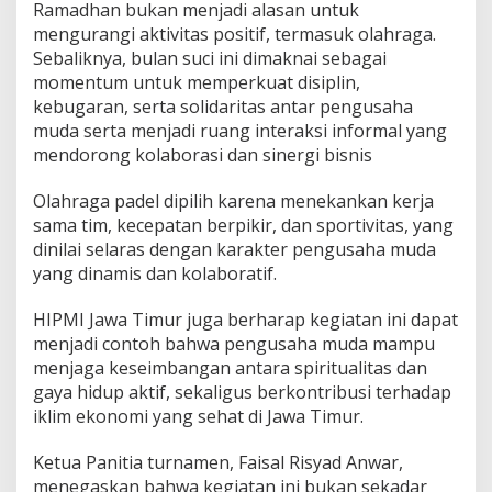
Ramadhan bukan menjadi alasan untuk
t
mengurangi aktivitas positif, termasuk olahraga.
R
a
Sebaliknya, bulan suci ini dimaknai sebagai
m
momentum untuk memperkuat disiplin,
a
kebugaran, serta solidaritas antar pengusaha
d
muda serta menjadi ruang interaksi informal yang
h
mendorong kolaborasi dan sinergi bisnis
a
n
Olahraga padel dipilih karena menekankan kerja
sama tim, kecepatan berpikir, dan sportivitas, yang
dinilai selaras dengan karakter pengusaha muda
yang dinamis dan kolaboratif.
HIPMI Jawa Timur juga berharap kegiatan ini dapat
menjadi contoh bahwa pengusaha muda mampu
menjaga keseimbangan antara spiritualitas dan
gaya hidup aktif, sekaligus berkontribusi terhadap
iklim ekonomi yang sehat di Jawa Timur.
Ketua Panitia turnamen, Faisal Risyad Anwar,
menegaskan bahwa kegiatan ini bukan sekadar