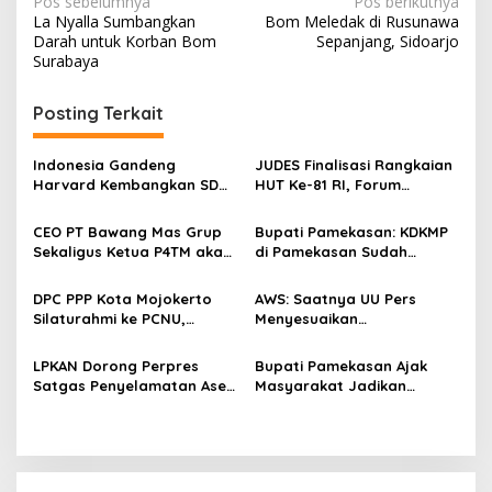
N
Pos sebelumnya
Pos berikutnya
La Nyalla Sumbangkan
Bom Meledak di Rusunawa
a
Darah untuk Korban Bom
Sepanjang, Sidoarjo
v
Surabaya
i
Posting Terkait
g
a
Indonesia Gandeng
JUDES Finalisasi Rangkaian
s
Harvard Kembangkan SDM
HUT Ke-81 RI, Forum
Unggul dan Riset Berkelas
Kebangsaan dan Beragam
i
Dunia
Lomba Siap Perkuat
CEO PT Bawang Mas Grup
Bupati Pamekasan: KDKMP
p
Solidaritas Jurnalis DPRD
Sekaligus Ketua P4TM akan
di Pamekasan Sudah
Surabaya
Memperjuangkan Petani
Beroperasi, Target 180 Unit
o
Tembakau di Madura
Selesai Akhir Juli 2026
DPC PPP Kota Mojokerto
AWS: Saatnya UU Pers
s
Silaturahmi ke PCNU,
Menyesuaikan
Perkuat Kolaborasi untuk
Perkembangan Platform
Masyarakat
Digital dan AI
LPKAN Dorong Perpres
Bupati Pamekasan Ajak
Satgas Penyelamatan Aset
Masyarakat Jadikan
Negara dan
Pancasila Pedoman Hidup
Pemberantasan Korupsi
Pada Peringatan Hari Lahir
Pancasila 2026