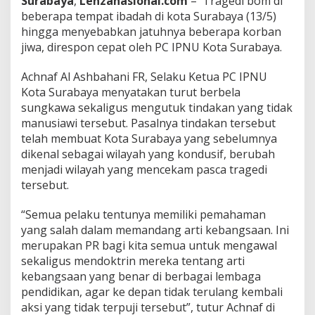
Surabaya
,
Lenzanasional.com
– Tragedi bom di
a
beberapa tempat ibadah di kota Surabaya (13/5)
y
hingga menyebabkan jatuhnya beberapa korban
a
jiwa, direspon cepat oleh PC IPNU Kota Surabaya.
Achnaf Al Ashbahani FR, Selaku Ketua PC IPNU
Kota Surabaya menyatakan turut berbela
sungkawa sekaligus mengutuk tindakan yang tidak
manusiawi tersebut. Pasalnya tindakan tersebut
telah membuat Kota Surabaya yang sebelumnya
dikenal sebagai wilayah yang kondusif, berubah
menjadi wilayah yang mencekam pasca tragedi
tersebut.
“Semua pelaku tentunya memiliki pemahaman
yang salah dalam memandang arti kebangsaan. Ini
merupakan PR bagi kita semua untuk mengawal
sekaligus mendoktrin mereka tentang arti
kebangsaan yang benar di berbagai lembaga
pendidikan, agar ke depan tidak terulang kembali
aksi yang tidak terpuji tersebut”, tutur Achnaf di