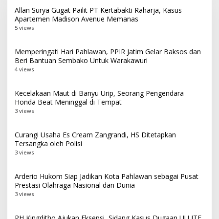
Allan Surya Gugat Pailit PT Kertabakti Raharja, Kasus
Apartemen Madison Avenue Memanas
5 views
Memperingati Hari Pahlawan, PPIR Jatim Gelar Baksos dan
Beri Bantuan Sembako Untuk Warakawuri
4 views
Kecelakaan Maut di Banyu Urip, Seorang Pengendara
Honda Beat Meninggal di Tempat
3 views
Curangi Usaha Es Cream Zangrandi, HS Ditetapkan
Tersangka oleh Polisi
3 views
Arderio Hukom Siap Jadikan Kota Pahlawan sebagai Pusat
Prestasi Olahraga Nasional dan Dunia
3 views
PH Kingditho Ajukan Eksepsi, Sidang Kasus Dugaan UU ITE