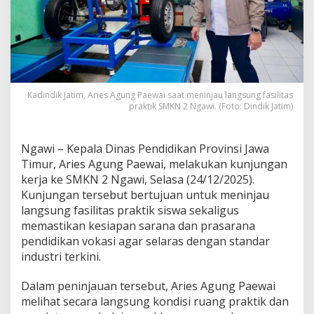
a
s
i
l
i
t
a
Kadindik Jatim, Aries Agung Paewai saat meninjau langsung fasilitas
s
praktik SMKN 2 Ngawi. (Foto: Dindik Jatim)
S
M
K
N
Ngawi – Kepala Dinas Pendidikan Provinsi Jawa
2
Timur, Aries Agung Paewai, melakukan kunjungan
N
kerja ke SMKN 2 Ngawi, Selasa (24/12/2025).
g
Kunjungan tersebut bertujuan untuk meninjau
a
langsung fasilitas praktik siswa sekaligus
w
i
memastikan kesiapan sarana dan prasarana
,
pendidikan vokasi agar selaras dengan standar
I
industri terkini.
n
s
Dalam peninjauan tersebut, Aries Agung Paewai
t
r
melihat secara langsung kondisi ruang praktik dan
u