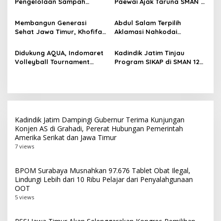
Pengelolaan Sampah
Paewai Ajak Taruna SMAN 2
Masyarakat
s
Surabaya Usai Kebakaran
Taruna Pamong Praja
TPA Benowo
Bojonegoro Budayakan
Membangun Generasi
Abdul Salam Terpilih
Hidup Sehat Lewat Senam
Sehat Jawa Timur, Khofifah
Aklamasi Nahkodai
Pagi
Terima Audiensi PERSAGI
Shindoka Jatim Periode
Bersama Kadindik Aries
2026-2031
Didukung AQUA, Indomaret
Kadindik Jatim Tinjau
Agung Paewai
Volleyball Tournament
Program SIKAP di SMAN 12
2026 Hadir di Probolinggo
Surabaya, Dorong
Raya dan Tulungagung
Kemandirian dan
Ketahanan Pangan Sekolah
Kadindik Jatim Dampingi Gubernur Terima Kunjungan
Konjen AS di Grahadi, Pererat Hubungan Pemerintah
Amerika Serikat dan Jawa Timur
7 views
BPOM Surabaya Musnahkan 97.676 Tablet Obat Ilegal,
Lindungi Lebih dari 10 Ribu Pelajar dari Penyalahgunaan
OOT
5 views