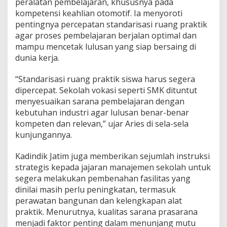
peralatan pembelajaran, khususnya pada
k
kompetensi keahlian otomotif. Ia menyoroti
s
pentingnya percepatan standarisasi ruang praktik
i
k
agar proses pembelajaran berjalan optimal dan
a
mampu mencetak lulusan yang siap bersaing di
n
dunia kerja.
P
e
“Standarisasi ruang praktik siswa harus segera
r
c
dipercepat. Sekolah vokasi seperti SMK dituntut
e
menyesuaikan sarana pembelajaran dengan
p
kebutuhan industri agar lulusan benar-benar
a
kompeten dan relevan,” ujar Aries di sela-sela
t
kunjungannya.
a
n
S
Kadindik Jatim juga memberikan sejumlah instruksi
t
strategis kepada jajaran manajemen sekolah untuk
a
segera melakukan pembenahan fasilitas yang
n
dinilai masih perlu peningkatan, termasuk
d
a
perawatan bangunan dan kelengkapan alat
r
praktik. Menurutnya, kualitas sarana prasarana
i
menjadi faktor penting dalam menunjang mutu
s