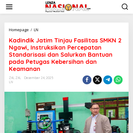
L
e
w
a
t
i
Homepage
/
LN
K
k
a
Kadindik Jatim Tinjau Fasilitas SMKN 2
e
d
k
i
Ngawi, Instruksikan Percepatan
o
n
Standarisasi dan Salurkan Bantuan
n
d
pada Petugas Kebersihan dan
t
i
e
k
Keamanan
n
J
a
Z4L Z4L
Desember 24, 2025
LN
t
i
m
T
i
n
j
a
u
F