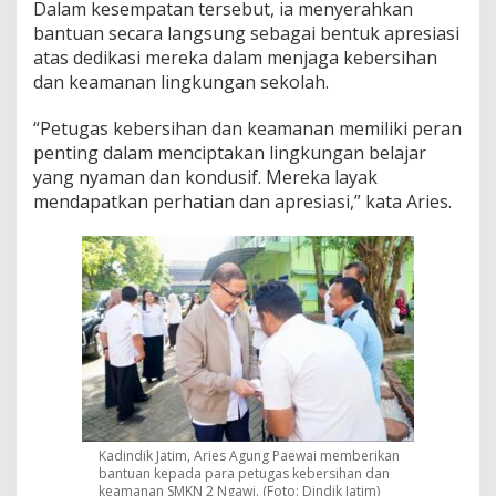
a
Dalam kesempatan tersebut, ia menyerahkan
P
bantuan secara langsung sebagai bentuk apresiasi
e
atas dedikasi mereka dalam menjaga kebersihan
t
u
dan keamanan lingkungan sekolah.
g
a
“Petugas kebersihan dan keamanan memiliki peran
s
penting dalam menciptakan lingkungan belajar
K
yang nyaman dan kondusif. Mereka layak
e
b
mendapatkan perhatian dan apresiasi,” kata Aries.
e
r
s
i
h
a
n
d
a
n
K
e
Kadindik Jatim, Aries Agung Paewai memberikan
a
bantuan kepada para petugas kebersihan dan
m
keamanan SMKN 2 Ngawi. (Foto: Dindik Jatim)