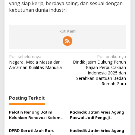
yang siap kerja, berdaya saing, dan sesuai dengan
kebutuhan dunia industri.
Ikuti Kami
N
Pos sebelumnya
Pos berikutnya
Negara, Media Massa dan
Dindik Jatim Dukung Penuh
a
Ancaman Kualitas Manusia
Kajian Perpustakaan
v
Indonesia 2025 dan
Serahkan Bantuan Bedah
i
Rumah Guru
g
Posting Terkait
a
s
Pelatih Renang Jatim
Kadindik Jatim Aries Agung
i
Keluhkan Renovasi Kolam
Paewai Jadi Penguji
p
Kertajaya Mangkrak,
Seminar Evaluasi PKN
Persiapan Menuju PON 2028
Tingkat II 2026, Tekankan
DPRD Soroti Arah Baru
Kadindik Jatim Aries Agung
o
Terganggu
Inovasi Berdampak bagi