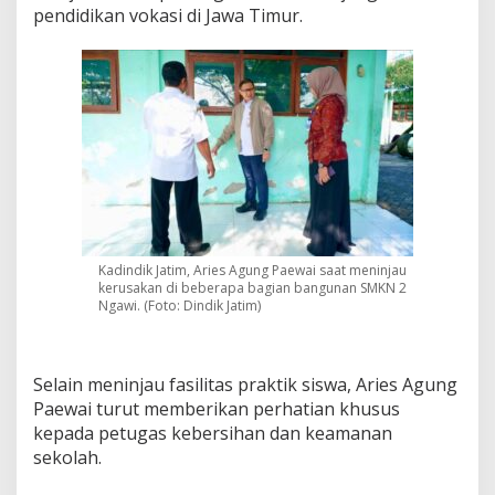
pendidikan vokasi di Jawa Timur.
a
s
i
d
a
n
S
a
l
u
r
k
a
Kadindik Jatim, Aries Agung Paewai saat meninjau
n
kerusakan di beberapa bagian bangunan SMKN 2
B
Ngawi. (Foto: Dindik Jatim)
a
n
t
u
Selain meninjau fasilitas praktik siswa, Aries Agung
a
Paewai turut memberikan perhatian khusus
n
kepada petugas kebersihan dan keamanan
p
a
sekolah.
d