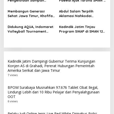
Pengelolaan Sampah
Paewai Ajak Taruna SMAN 2
o
Masyarakat
Surabaya Usai Kebakaran
Taruna Pamong Praja
s
TPA Benowo
Bojonegoro Budayakan
Membangun Generasi
Abdul Salam Terpilih
Hidup Sehat Lewat Senam
Sehat Jawa Timur, Khofifah
Aklamasi Nahkodai
Pagi
Terima Audiensi PERSAGI
Shindoka Jatim Periode
Bersama Kadindik Aries
2026-2031
Didukung AQUA, Indomaret
Kadindik Jatim Tinjau
Agung Paewai
Volleyball Tournament
Program SIKAP di SMAN 12
2026 Hadir di Probolinggo
Surabaya, Dorong
Raya dan Tulungagung
Kemandirian dan
Ketahanan Pangan Sekolah
Kadindik Jatim Dampingi Gubernur Terima Kunjungan
Konjen AS di Grahadi, Pererat Hubungan Pemerintah
Amerika Serikat dan Jawa Timur
7 views
BPOM Surabaya Musnahkan 97.676 Tablet Obat Ilegal,
Lindungi Lebih dari 10 Ribu Pelajar dari Penyalahgunaan
OOT
6 views
Pelaku Judi Online Jenis Live Red White Diringkus Polisi