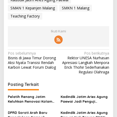
SMAN 1 Kepanjen Malang
SMKN 1 Malang
Teaching Factory
Ikuti Kami
N
Pos sebelumnya
Pos berikutnya
Bisnis di Jawa Timur Dorong
Rektor UNESA Nurhasan
a
Aksi Nyata Transisi Rendah
Apresiasi Langkah Menpora
v
Karbon Lewat Forum Dialog
Erick Thohir Sederhanakan
Regulasi Olahraga
i
g
Posting Terkait
a
s
Pelatih Renang Jatim
Kadindik Jatim Aries Agung
Keluhkan Renovasi Kolam
Paewai Jadi Penguji
i
Kertajaya Mangkrak,
Seminar Evaluasi PKN
p
Persiapan Menuju PON 2028
Tingkat II 2026, Tekankan
DPRD Soroti Arah Baru
Kadindik Jatim Aries Agung
Terganggu
Inovasi Berdampak bagi