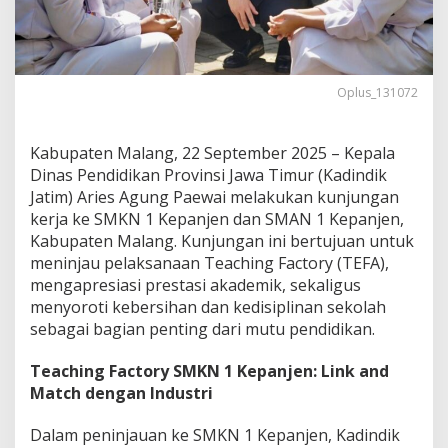
M
K
N
1
K
Oplus_131072
e
p
a
Kabupaten Malang, 22 September 2025 – Kepala
n
Dinas Pendidikan Provinsi Jawa Timur (Kadindik
j
e
Jatim) Aries Agung Paewai melakukan kunjungan
n
kerja ke SMKN 1 Kepanjen dan SMAN 1 Kepanjen,
d
Kabupaten Malang. Kunjungan ini bertujuan untuk
a
meninjau pelaksanaan Teaching Factory (TEFA),
n
S
mengapresiasi prestasi akademik, sekaligus
M
menyoroti kebersihan dan kedisiplinan sekolah
A
sebagai bagian penting dari mutu pendidikan.
N
1
Teaching Factory SMKN 1 Kepanjen: Link and
K
e
Match dengan Industri
p
a
Dalam peninjauan ke SMKN 1 Kepanjen, Kadindik
n