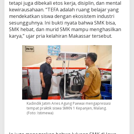
tetapi juga dibekali etos kerja, disiplin, dan mental
d
kewirausahaan. “TEFA adalah ruang belajar yang
a
n
mendekatkan siswa dengan ekosistem industri
D
sesungguhnya. Ini bukti nyata bahwa SMK bisa,
i
SMK hebat, dan murid SMK mampu menghasilkan
s
karya,” ujar pria kelahiran Makassar tersebut.
i
p
l
i
n
S
e
k
o
l
a
h
Kadindik Jatim Aries Agung Paewai mengapresiasi
tempat praktik siswa SMKN 1 Kepanjen, Malang.
(Foto: Istimewa)