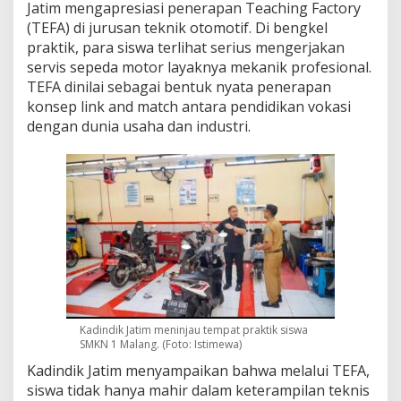
Jatim mengapresiasi penerapan Teaching Factory
j
(TEFA) di jurusan teknik otomotif. Di bengkel
e
n
praktik, para siswa terlihat serius mengerjakan
:
servis sepeda motor layaknya mekanik profesional.
D
TEFA dinilai sebagai bentuk nyata penerapan
o
konsep link and match antara pendidikan vokasi
r
dengan dunia usaha dan industri.
o
n
g
T
e
a
c
h
i
n
g
F
a
Kadindik Jatim meninjau tempat praktik siswa
c
SMKN 1 Malang. (Foto: Istimewa)
t
o
Kadindik Jatim menyampaikan bahwa melalui TEFA,
r
siswa tidak hanya mahir dalam keterampilan teknis
y