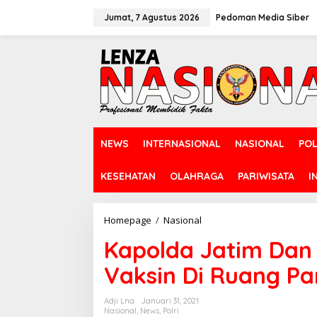
L
e
Jumat, 7 Agustus 2026
Pedoman Media Siber
w
a
t
i
k
e
k
o
n
NEWS
INTERNASIONAL
NASIONAL
POL
t
e
n
KESEHATAN
OLAHRAGA
PARIWISATA
I
Homepage
/
Nasional
K
a
Kapolda Jatim Dan 
p
o
Vaksin Di Ruang P
l
d
a
Adji Lna
Januari 31, 2021
J
Nasional
,
News
,
Polri