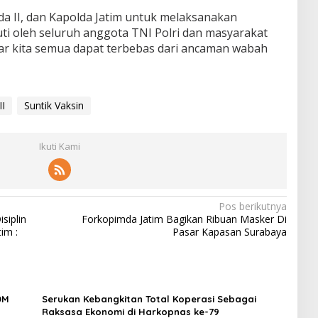
da II, dan Kapolda Jatim untuk melaksanakan
kuti oleh seluruh anggota TNI Polri dan masyarakat
ar kita semua dapat terbebas dari ancaman wabah
I
Suntik Vaksin
Ikuti Kami
Pos berikutnya
siplin
Forkopimda Jatim Bagikan Ribuan Masker Di
im :
Pasar Kapasan Surabaya
DM
Serukan Kebangkitan Total Koperasi Sebagai
Raksasa Ekonomi di Harkopnas ke-79