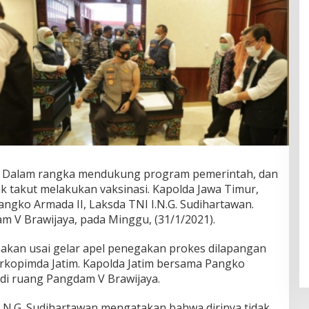
– Dalam rangka mendukung program pemerintah, dan
k takut melakukan vaksinasi. Kapolda Jawa Timur,
Pangko Armada II, Laksda TNI I.N.G. Sudihartawan.
m V Brawijaya, pada Minggu, (31/1/2021).
nakan usai gelar apel penegakan prokes dilapangan
rkopimda Jatim. Kapolda Jatim bersama Pangko
 di ruang Pangdam V Brawijaya.
I.N.G. Sudihartawan mengatakan bahwa dirinya tidak