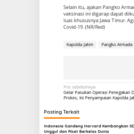
Selain itu, ajakan Pangko Arma
vaksinasi ini digarap dapat dii
luas khususnya Jawa Timur. Ag
Covid-19. (NR/Red)
Kapolda Jatim
Pangko Armada I
N
Pos sebelumnya
Gelar Pasukan Operasi Penegakan Di
a
Prokes, Ini Penyampaian Kapolda Jat
v
i
Posting Terkait
g
Indonesia Gandeng Harvard Kembangkan S
a
Unggul dan Riset Berkelas Dunia