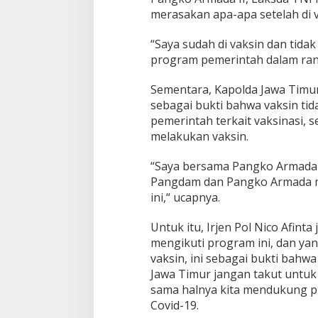
a
merasakan apa-apa setelah di v
w
i
“Saya sudah di vaksin dan tid
j
program pemerintah dalam rang
a
y
a
Sementara, Kapolda Jawa Timur,
sebagai bukti bahwa vaksin t
pemerintah terkait vaksinasi, 
melakukan vaksin.
“Saya bersama Pangko Armada 
Pangdam dan Pangko Armada m
ini,“ ucapnya.
Untuk itu, Irjen Pol Nico Afin
mengikuti program ini, dan ya
vaksin, ini sebagai bukti bahwa
Jawa Timur jangan takut untuk
sama halnya kita mendukung p
Covid-19.