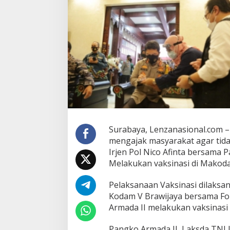
i
k
V
a
k
s
i
n
D
i
R
u
a
n
Surabaya, Lenzanasional.com 
g
mengajak masyarakat agar tida
P
Irjen Pol Nico Afinta bersama 
a
n
Melakukan vaksinasi di Makoda
g
d
Pelaksanaan Vaksinasi dilaksa
a
Kodam V Brawijaya bersama Fo
m
Armada II melakukan vaksinasi
V
B
r
Pangko Armada II, Laksda TNI 