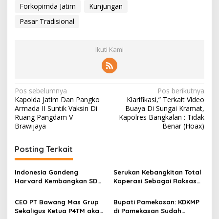
Forkopimda Jatim
Kunjungan
Pasar Tradisional
Ikuti Kami
N
Pos sebelumnya
Pos berikutnya
Kapolda Jatim Dan Pangko
Klarifikasi,” Terkait Video
a
Armada II Suntik Vaksin Di
Buaya Di Sungai Kramat,
v
Ruang Pangdam V
Kapolres Bangkalan : Tidak
Brawijaya
Benar (Hoax)
i
g
Posting Terkait
a
s
Indonesia Gandeng
Serukan Kebangkitan Total
Harvard Kembangkan SDM
Koperasi Sebagai Raksasa
i
Unggul dan Riset Berkelas
Ekonomi di Harkopnas ke-
p
Dunia
79
CEO PT Bawang Mas Grup
Bupati Pamekasan: KDKMP
Sekaligus Ketua P4TM akan
di Pamekasan Sudah
o