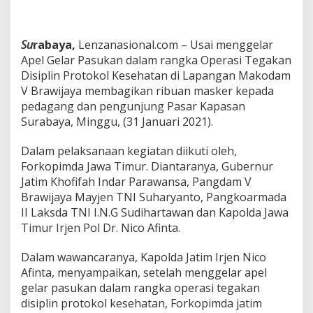
a
n
R
Su
rabaya,
Lenzanasional.com
– Usai menggelar
i
Apel Gelar Pasukan dalam rangka Operasi Tegakan
b
u
Disiplin Protokol Kesehatan di Lapangan Makodam
a
V Brawijaya membagikan ribuan masker kepada
n
pedagang dan pengunjung Pasar Kapasan
M
Surabaya, Minggu, (31 Januari 2021).
a
s
k
Dalam pelaksanaan kegiatan diikuti oleh,
e
Forkopimda Jawa Timur. Diantaranya, Gubernur
r
Jatim Khofifah Indar Parawansa, Pangdam V
D
Brawijaya Mayjen TNI Suharyanto, Pangkoarmada
i
P
II Laksda TNI I.N.G Sudihartawan dan Kapolda Jawa
a
Timur Irjen Pol Dr. Nico Afinta.
s
a
Dalam wawancaranya, Kapolda Jatim Irjen Nico
r
Afinta, menyampaikan, setelah menggelar apel
K
a
gelar pasukan dalam rangka operasi tegakan
p
disiplin protokol kesehatan, Forkopimda jatim
a