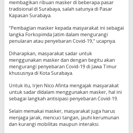
membagikan ribuan masker di beberapa pasar
s
tradisional di Surabaya, salah satunya di Pasar
a
Kapasan Surabaya.
n
S
u
“Pembagian masker kepada masyarakat ini sebagai
r
langka Forkopimda Jatim dalam mengurangi
a
penularan atau penyebaran Covid-19,“ ucapnya.
b
a
y
Diharapkan, masyarakat sadar untuk
a
menggunakan masker dan dengan begitu akan
mengurangi penyebaran Covid-19 di Jawa Timur
khususnya di Kota Surabaya.
Untuk itu, Irjen Nico Afinta mengajak masyarakat
untuk sadar didalam menggunakan masker, hal ini
sebagai langkah antisipasi penyebaran Covid-19.
Selain memakai masker, masyarakat juga harus
menjaga jarak, mencuci tangan, jauhi kerumunan
dan kurangi mobilitas maupun interaksi.