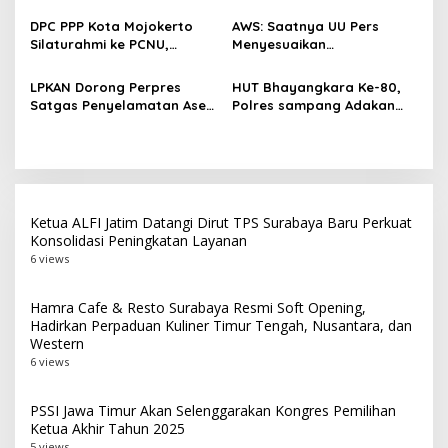
Memperjuangkan Petani
Beroperasi, Target 180 Unit
s
Tembakau di Madura
Selesai Akhir Juli 2026
DPC PPP Kota Mojokerto
AWS: Saatnya UU Pers
Silaturahmi ke PCNU,
Menyesuaikan
Perkuat Kolaborasi untuk
Perkembangan Platform
Masyarakat
Digital dan AI
LPKAN Dorong Perpres
HUT Bhayangkara Ke-80,
Satgas Penyelamatan Aset
Polres sampang Adakan
Negara dan
Bakti Sosial Dengan Bagi-
Pemberantasan Korupsi
Bagi 300 Beras
Ketua ALFI Jatim Datangi Dirut TPS Surabaya Baru Perkuat
Konsolidasi Peningkatan Layanan
6 views
Hamra Cafe & Resto Surabaya Resmi Soft Opening,
Hadirkan Perpaduan Kuliner Timur Tengah, Nusantara, dan
Western
6 views
PSSI Jawa Timur Akan Selenggarakan Kongres Pemilihan
Ketua Akhir Tahun 2025
5 views