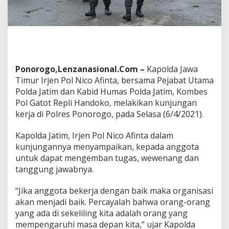
u
U
n
t
u
k
M
Ponorogo,Lenzanasional.Com –
Kapolda Jawa
e
Timur Irjen Pol Nico Afinta, bersama Pejabat Utama
m
b
Polda Jatim dan Kabid Humas Polda Jatim, Kombes
e
Pol Gatot Repli Handoko, melakikan kunjungan
n
kerja di Polres Ponorogo, pada Selasa (6/4/2021).
t
u
Kapolda Jatim, Irjen Pol Nico Afinta dalam
k
D
kunjungannya menyampaikan, kepada anggota
a
untuk dapat mengemban tugas, wewenang dan
'
tanggung jawabnya.
i
K
“Jika anggota bekerja dengan baik maka organisasi
a
m
akan menjadi baik. Percayalah bahwa orang-orang
t
yang ada di sekeliling kita adalah orang yang
i
mempengaruhi masa depan kita,” ujar Kapolda
b