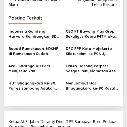
v
Alam
Lebih Rasional
i
g
Posting Terkait
a
s
Indonesia Gandeng
CEO PT Bawang Mas Grup
Harvard Kembangkan SDM
Sekaligus Ketua P4TM akan
i
Unggul dan Riset Berkelas
Memperjuangkan Petani
p
Dunia
Tembakau di Madura
Bupati Pamekasan: KDKMP
DPC PPP Kota Mojokerto
di Pamekasan Sudah
Silaturahmi ke PCNU,
o
Beroperasi, Target 180 Unit
Perkuat Kolaborasi untuk
s
Selesai Akhir Juli 2026
Masyarakat
AWS: Saatnya UU Pers
LPKAN Dorong Perpres
Menyesuaikan
Satgas Penyelamatan Aset
Perkembangan Platform
Negara dan
Digital dan AI
Pemberantasan Korupsi
HUT Bhayangkara Ke-80,
Menyambut Hari
Polres sampang Adakan
Bhayangkara ke-80 Kasat
Bakti Sosial Dengan Bagi-
Lantas Polres Sampang
Bagi 300 Beras
Menggelar Kegiatan Bakti
Social
Ketua ALFI Jatim Datangi Dirut TPS Surabaya Baru Perkuat
Konsolidasi Peningkatan Layanan