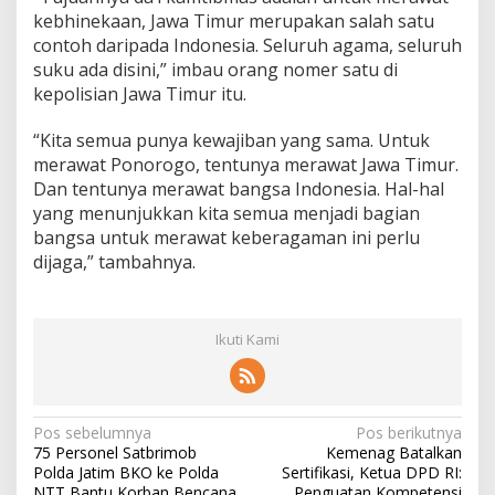
kebhinekaan, Jawa Timur merupakan salah satu
contoh daripada Indonesia. Seluruh agama, seluruh
suku ada disini,” imbau orang nomer satu di
kepolisian Jawa Timur itu.
“Kita semua punya kewajiban yang sama. Untuk
merawat Ponorogo, tentunya merawat Jawa Timur.
Dan tentunya merawat bangsa Indonesia. Hal-hal
yang menunjukkan kita semua menjadi bagian
bangsa untuk merawat keberagaman ini perlu
dijaga,” tambahnya.
Ikuti Kami
N
Pos sebelumnya
Pos berikutnya
75 Personel Satbrimob
Kemenag Batalkan
a
Polda Jatim BKO ke Polda
Sertifikasi, Ketua DPD RI:
NTT Bantu Korban Bencana
Penguatan Kompetensi