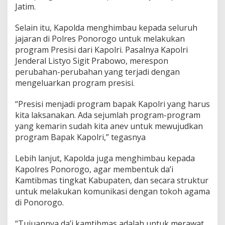
Jatim.
m
a
s
Selain itu, Kapolda menghimbau kepada seluruh
T
jajaran di Polres Ponorogo untuk melakukan
i
program Presisi dari Kapolri. Pasalnya Kapolri
n
Jenderal Listyo Sigit Prabowo, merespon
g
k
perubahan-perubahan yang terjadi dengan
a
mengeluarkan program presisi.
t
K
“Presisi menjadi program bapak Kapolri yang harus
a
kita laksanakan. Ada sejumlah program-program
b
u
yang kemarin sudah kita anev untuk mewujudkan
p
program Bapak Kapolri,” tegasnya
a
t
Lebih lanjut, Kapolda juga menghimbau kepada
e
Kapolres Ponorogo, agar membentuk da’i
n
Kamtibmas tingkat Kabupaten, dan secara struktur
untuk melakukan komunikasi dengan tokoh agama
di Ponorogo.
“Tujuannya da’i kamtibmas adalah untuk merawat