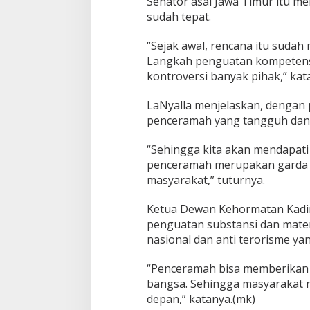
Senator asal Jawa Timur itu m
e
sudah tepat.
b
i
“Sejak awal, rencana itu sudah
h
R
Langkah penguatan kompetensi 
a
kontroversi banyak pihak,” kat
s
i
LaNyalla menjelaskan, dengan 
o
penceramah yang tangguh dan
n
a
l
“Sehingga kita akan mendapati
penceramah merupakan garda 
masyarakat,” tuturnya.
Ketua Dewan Kehormatan Kadin
penguatan substansi dan mate
nasional dan anti terorisme y
“Penceramah bisa memberikan
bangsa. Sehingga masyarakat
depan,” katanya.(mk)