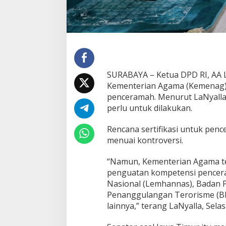
P
D
R
I
:
P
e
n
SURABAYA – Ketua DPD RI, AA 
g
Kementerian Agama (Kemenag) 
u
a
penceramah. Menurut LaNyalla,
t
perlu untuk dilakukan.
a
n
Rencana sertifikasi untuk pen
K
menuai kontroversi.
o
m
p
“Namun, Kementerian Agama te
e
penguatan kompetensi pencer
t
Nasional (Lemhannas), Badan P
e
Penanggulangan Terorisme (BN
n
s
lainnya,” terang LaNyalla, Selas
i
L