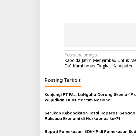
N
Pos sebelumnya
Kapolda Jatim Mengimbau Untuk M
a
Da’i Kamtibmas Tingkat Kabupaten
v
i
Posting Terkait
g
Kunjungi PT PAL, LaNyalla Dorong Skema 4P 
a
Wujudkan TKDN Maritim Nasional
s
Serukan Kebangkitan Total Koperasi Sebaga
i
Raksasa Ekonomi di Harkopnas ke-79
p
o
Bupati Pamekasan: KDKMP di Pamekasan Su