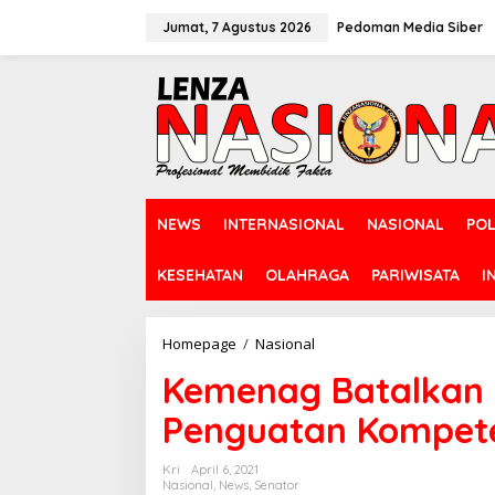
L
e
Jumat, 7 Agustus 2026
Pedoman Media Siber
w
a
t
i
k
e
k
o
n
NEWS
INTERNASIONAL
NASIONAL
POL
t
e
n
KESEHATAN
OLAHRAGA
PARIWISATA
I
Homepage
/
Nasional
K
e
Kemenag Batalkan Se
m
e
Penguatan Kompete
n
a
g
Kri
April 6, 2021
B
Nasional
,
News
,
Senator