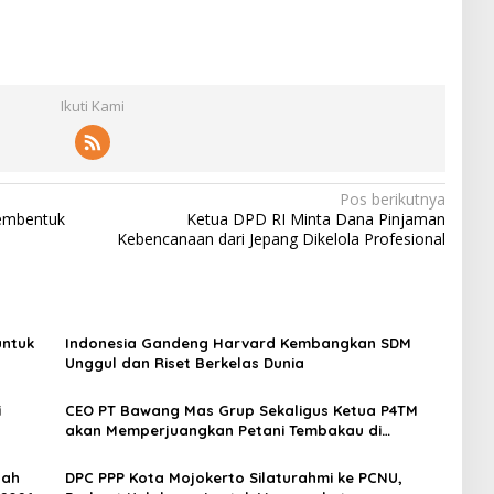
Ikuti Kami
Pos berikutnya
embentuk
Ketua DPD RI Minta Dana Pinjaman
Kebencanaan dari Jepang Dikelola Profesional
untuk
Indonesia Gandeng Harvard Kembangkan SDM
Unggul dan Riset Berkelas Dunia
i
CEO PT Bawang Mas Grup Sekaligus Ketua P4TM
akan Memperjuangkan Petani Tembakau di
Madura
dah
DPC PPP Kota Mojokerto Silaturahmi ke PCNU,