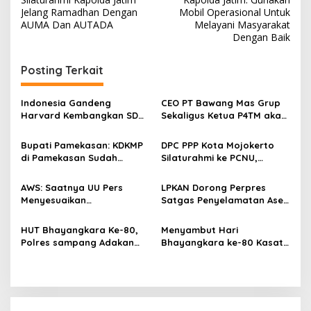
a
Jelang Ramadhan Dengan
Mobil Operasional Untuk
v
AUMA Dan AUTADA
Melayani Masyarakat
Dengan Baik
i
g
Posting Terkait
a
s
Indonesia Gandeng
CEO PT Bawang Mas Grup
Harvard Kembangkan SDM
Sekaligus Ketua P4TM akan
i
Unggul dan Riset Berkelas
Memperjuangkan Petani
p
Dunia
Tembakau di Madura
Bupati Pamekasan: KDKMP
DPC PPP Kota Mojokerto
di Pamekasan Sudah
Silaturahmi ke PCNU,
o
Beroperasi, Target 180 Unit
Perkuat Kolaborasi untuk
s
Selesai Akhir Juli 2026
Masyarakat
AWS: Saatnya UU Pers
LPKAN Dorong Perpres
Menyesuaikan
Satgas Penyelamatan Aset
Perkembangan Platform
Negara dan
Digital dan AI
Pemberantasan Korupsi
HUT Bhayangkara Ke-80,
Menyambut Hari
Polres sampang Adakan
Bhayangkara ke-80 Kasat
Bakti Sosial Dengan Bagi-
Lantas Polres Sampang
Bagi 300 Beras
Menggelar Kegiatan Bakti
Social