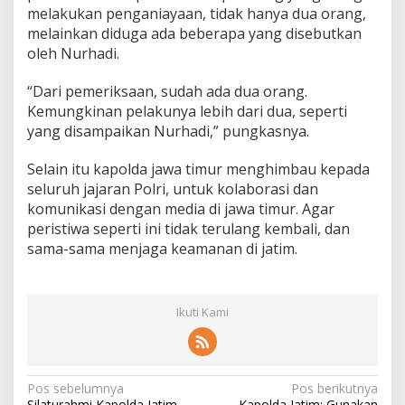
melakukan penganiayaan, tidak hanya dua orang,
melainkan diduga ada beberapa yang disebutkan
oleh Nurhadi.
“Dari pemeriksaan, sudah ada dua orang.
Kemungkinan pelakunya lebih dari dua, seperti
yang disampaikan Nurhadi,” pungkasnya.
Selain itu kapolda jawa timur menghimbau kepada
seluruh jajaran Polri, untuk kolaborasi dan
komunikasi dengan media di jawa timur. Agar
peristiwa seperti ini tidak terulang kembali, dan
sama-sama menjaga keamanan di jatim.
Ikuti Kami
N
Pos sebelumnya
Pos berikutnya
Silaturahmi Kapolda Jatim
Kapolda Jatim: Gunakan