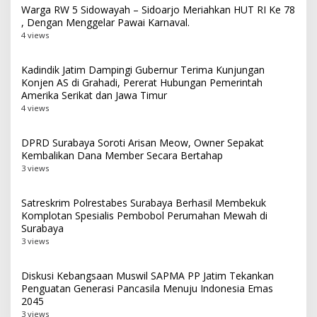
Warga RW 5 Sidowayah – Sidoarjo Meriahkan HUT RI Ke 78
, Dengan Menggelar Pawai Karnaval.
4 views
Kadindik Jatim Dampingi Gubernur Terima Kunjungan
Konjen AS di Grahadi, Pererat Hubungan Pemerintah
Amerika Serikat dan Jawa Timur
4 views
DPRD Surabaya Soroti Arisan Meow, Owner Sepakat
Kembalikan Dana Member Secara Bertahap
3 views
Satreskrim Polrestabes Surabaya Berhasil Membekuk
Komplotan Spesialis Pembobol Perumahan Mewah di
Surabaya
3 views
Diskusi Kebangsaan Muswil SAPMA PP Jatim Tekankan
Penguatan Generasi Pancasila Menuju Indonesia Emas
2045
3 views