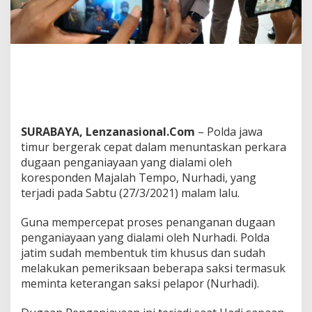
t
u
k
T
i
m
K
h
u
s
SURABAYA, Lenzanasional.Com
– Polda jawa
u
timur bergerak cepat dalam menuntaskan perkara
s
dugaan penganiayaan yang dialami oleh
koresponden Majalah Tempo, Nurhadi, yang
terjadi pada Sabtu (27/3/2021) malam lalu.
Guna mempercepat proses penanganan dugaan
penganiayaan yang dialami oleh Nurhadi. Polda
jatim sudah membentuk tim khusus dan sudah
melakukan pemeriksaan beberapa saksi termasuk
meminta keterangan saksi pelapor (Nurhadi).