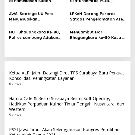
di Pamekasan Sudah
Silaturahmi ke PCNU,
p
Beroperasi, Target 180 Unit
Perkuat Kolaborasi untuk
Selesai Akhir Juli 2026
Masyarakat
o
AWS: Saatnya UU Pers
LPKAN Dorong Perpres
Menyesuaikan
Satgas Penyelamatan Aset
s
Perkembangan Platform
Negara dan
Digital dan AI
Pemberantasan Korupsi
HUT Bhayangkara Ke-80,
Menyambut Hari
Polres sampang Adakan
Bhayangkara ke-80 Kasat
Bakti Sosial Dengan Bagi-
Lantas Polres Sampang
Bagi 300 Beras
Menggelar Kegiatan Bakti
Social
Ketua ALFI Jatim Datangi Dirut TPS Surabaya Baru Perkuat
Konsolidasi Peningkatan Layanan
6 views
Hamra Cafe & Resto Surabaya Resmi Soft Opening,
Hadirkan Perpaduan Kuliner Timur Tengah, Nusantara, dan
Western
5 views
PSSI Jawa Timur Akan Selenggarakan Kongres Pemilihan
Ketua Akhir Tahun 2025