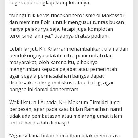
segera menangkap komplotannya.
M
A
“Mengutuk keras tindakan terorisme di Makassar,
D
a
dan meminta Polri untuk mengusut tuntas bukan
n
hanya pelakunya saja, tetapi juga komplotan
A
terorisme lainnya,” ucapnya di atas podium.
U
T
Lebih lanjut, Kh. Kharrar menambahkan, ulama dan
A
D
pendukungnya adalah mitra pemerintah dan
A
masyarakat, oleh karena itu, pihaknya
menghimbau kepada pejabat atau pemerintah
agar segala permasalahan bangsa dapat
diselesaikan dengan diskusi atau dialog, agar
bangsa ini damai dan tentram.
Wakil ketua I Autada, KH. Maksum Tirmidzi juga
berpesan, agar pada saat bulan Ramadhan nanti
tidak ada pembatasan atau melarang umat islam
untuk beribadah di masjid.
“Agar selama bulan Ramadhan tidak membatasi