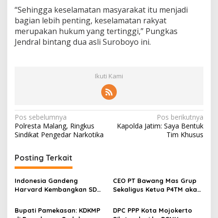
“Sehingga keselamatan masyarakat itu menjadi
bagian lebih penting, keselamatan rakyat
merupakan hukum yang tertinggi,” Pungkas
Jendral bintang dua asli Suroboyo ini.
Ikuti Kami
N
Pos sebelumnya
Pos berikutnya
Polresta Malang, Ringkus
Kapolda Jatim: Saya Bentuk
a
Sindikat Pengedar Narkotika
Tim Khusus
v
i
Posting Terkait
g
Indonesia Gandeng
CEO PT Bawang Mas Grup
a
Harvard Kembangkan SDM
Sekaligus Ketua P4TM akan
s
Unggul dan Riset Berkelas
Memperjuangkan Petani
Dunia
Tembakau di Madura
Bupati Pamekasan: KDKMP
DPC PPP Kota Mojokerto
i