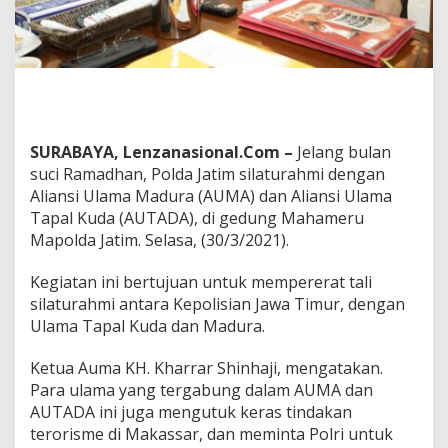
t
i
m
J
e
l
a
n
SURABAYA, Lenzanasional.Com –
Jelang bulan
g
suci Ramadhan, Polda Jatim silaturahmi dengan
R
a
Aliansi Ulama Madura (AUMA) dan Aliansi Ulama
m
Tapal Kuda (AUTADA), di gedung Mahameru
a
Mapolda Jatim. Selasa, (30/3/2021).
d
h
Kegiatan ini bertujuan untuk mempererat tali
a
n
silaturahmi antara Kepolisian Jawa Timur, dengan
D
Ulama Tapal Kuda dan Madura.
e
n
Ketua Auma KH. Kharrar Shinhaji, mengatakan.
g
Para ulama yang tergabung dalam AUMA dan
a
n
AUTADA ini juga mengutuk keras tindakan
A
terorisme di Makassar, dan meminta Polri untuk
U