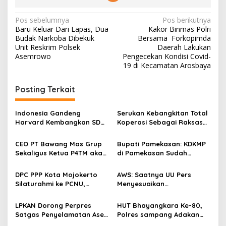
N
Pos sebelumnya
Pos berikutnya
Baru Keluar Dari Lapas, Dua
Kakor Binmas Polri
a
Budak Narkoba Dibekuk
Bersama Forkopimda
v
Unit Reskrim Polsek
Daerah Lakukan
Asemrowo
Pengecekan Kondisi Covid-
i
19 di Kecamatan Arosbaya
g
Posting Terkait
a
s
Indonesia Gandeng
Serukan Kebangkitan Total
i
Harvard Kembangkan SDM
Koperasi Sebagai Raksasa
p
Unggul dan Riset Berkelas
Ekonomi di Harkopnas ke-
Dunia
79
CEO PT Bawang Mas Grup
Bupati Pamekasan: KDKMP
o
Sekaligus Ketua P4TM akan
di Pamekasan Sudah
s
Memperjuangkan Petani
Beroperasi, Target 180 Unit
Tembakau di Madura
Selesai Akhir Juli 2026
DPC PPP Kota Mojokerto
AWS: Saatnya UU Pers
Silaturahmi ke PCNU,
Menyesuaikan
Perkuat Kolaborasi untuk
Perkembangan Platform
Masyarakat
Digital dan AI
LPKAN Dorong Perpres
HUT Bhayangkara Ke-80,
Satgas Penyelamatan Aset
Polres sampang Adakan
Negara dan
Bakti Sosial Dengan Bagi-