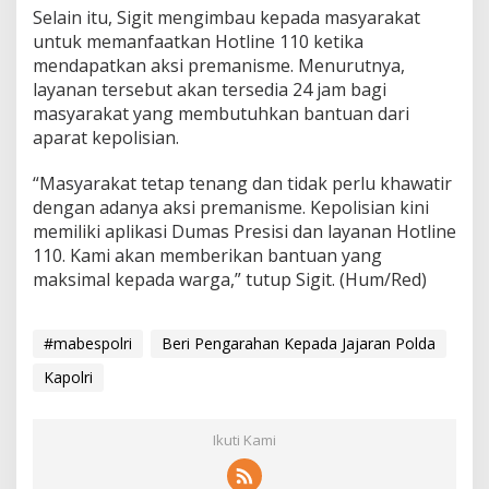
Selain itu, Sigit mengimbau kepada masyarakat
y
a
untuk memanfaatkan Hotline 110 ketika
r
mendapatkan aksi premanisme. Menurutnya,
a
layanan tersebut akan tersedia 24 jam bagi
k
masyarakat yang membutuhkan bantuan dari
a
aparat kepolisian.
t
“Masyarakat tetap tenang dan tidak perlu khawatir
dengan adanya aksi premanisme. Kepolisian kini
memiliki aplikasi Dumas Presisi dan layanan Hotline
110. Kami akan memberikan bantuan yang
maksimal kepada warga,” tutup Sigit. (Hum/Red)
#mabespolri
Beri Pengarahan Kepada Jajaran Polda
Kapolri
Ikuti Kami