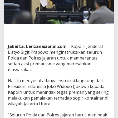
e
l
u
r
u
h
P
o
l
Jakarta, Lenzanasional.com
– Kapolri Jenderal
d
a
Listyo Sigit Prabowo menginstruksikan seluruh
B
Polda dan Polres jajaran untuk memberantas
e
setiap aksi premanisme yang meresahkan
r
masyarakat.
a
n
t
Hal itu menyusul adanya instruksi langsung dari
a
Presiden Indonesia Joko Widodo (Jokowi) kepada
s
Kapolri untuk menindak tegas preman yang sering
A
melakukan pemalakan terhadap sopir kontainer di
k
s
wilayah Jakarta Utara.
i
P
“Seluruh Polda dan Polres jajaran harus menindak
r