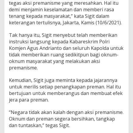
tegas aksi premanisme yang meresahkan. Hal itu
e
demi menjamin keselamatan dan memberi rasa
m
a
tenang kepada masyarakat,” kata Sigit dalam
n
keterangan tertulisnya, Jakarta, Kamis (10/6/2021).
i
s
Tak hanya itu, Sigit menyebut telah memberikan
m
instruksi langsung kepada Kabareskrim Polri
e
Y
Komjen Agus Andrianto dan seluruh Kapolda untuk
a
tidak memberikan ruang sedikitpun bagi oknum-
n
oknum masyarakat yang melakukan aksi
g
premanisme.
M
e
r
Kemudian, Sigit juga meminta kepada jajarannya
e
untuk merilis setiap penangkapan preman. Hal itu
s
bertujuan untuk memberangus dan membuat efek
a
jera para preman.
h
k
a
“Negara tidak akan kalah dengan aksi premanisme.
n
Oknum dan preman segera bersihkan, tangkap
M
dan tuntaskan,” tegas Sigit.
a
s