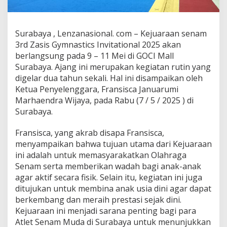
i
s
G
Surabaya , Lenzanasional. com – Kejuaraan senam
y
m
3rd Zasis Gymnastics Invitational 2025 akan
n
berlangsung pada 9 – 11 Mei di GOCI Mall
a
Surabaya. Ajang ini merupakan kegiatan rutin yang
s
digelar dua tahun sekali. Hal ini disampaikan oleh
t
i
Ketua Penyelenggara, Fransisca Januarumi
c
Marhaendra Wijaya, pada Rabu (7 / 5 / 2025 ) di
s
Surabaya.
I
n
Fransisca, yang akrab disapa Fransisca,
v
i
menyampaikan bahwa tujuan utama dari Kejuaraan
t
ini adalah untuk memasyarakatkan Olahraga
a
Senam serta memberikan wadah bagi anak-anak
t
agar aktif secara fisik. Selain itu, kegiatan ini juga
i
ditujukan untuk membina anak usia dini agar dapat
o
n
berkembang dan meraih prestasi sejak dini.
a
Kejuaraan ini menjadi sarana penting bagi para
l
Atlet Senam Muda di Surabaya untuk menunjukkan
2