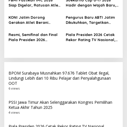
p
PBMI Pastikan IMC 2026
Soekarno Cup U-17 2026
Bekasi
Siap Digelar, Ratusan Atlet
Hadir dengan Wajah Baru,
o
Terbaik Indonesia Berlaga
Ada Wasit Perempuan dan
s
di Bekasi
Penghargaan Man of the
KONI Jatim Dorong
Pengurus Baru ABTI Jatim
Match
Gerakan Atlet Berani
Dikukuhkan, Targetkan
Bercerita, M. Nabil Soroti
Jawa Timur Jadi
Tekanan Mental Atlet Laki-
Barometer Bola Tangan
Resmi, Semifinal dan Final
Piala Presiden 2026 Cetak
Laki
Indonesia
Piala Presiden 2026
Rekor Rating TV Nasional,
Dipindah ke Bali, Surabaya
Hadiah Juara Naik Jadi
Gagal Jadi Tuan Rumah
Rp8 Miliar
Laga Puncak
BPOM Surabaya Musnahkan 97.676 Tablet Obat Ilegal,
Lindungi Lebih dari 10 Ribu Pelajar dari Penyalahgunaan
OOT
6 views
PSSI Jawa Timur Akan Selenggarakan Kongres Pemilihan
Ketua Akhir Tahun 2025
4 views
Piala Presiden 2026 Cetak Rekor Rating TV Nasional,