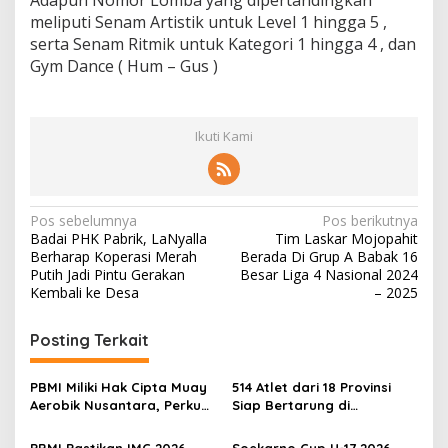
Adapun Nomor Lomba yang dipertandingkan
meliputi Senam Artistik untuk Level 1 hingga 5 ,
serta Senam Ritmik untuk Kategori 1 hingga 4 , dan
Gym Dance ( Hum – Gus )
Ikuti Kami
N
Pos sebelumnya
Pos berikutnya
Badai PHK Pabrik, LaNyalla
Tim Laskar Mojopahit
a
Berharap Koperasi Merah
Berada Di Grup A Babak 16
v
Putih Jadi Pintu Gerakan
Besar Liga 4 Nasional 2024
Kembali ke Desa
– 2025
i
g
Posting Terkait
a
s
PBMI Miliki Hak Cipta Muay
514 Atlet dari 18 Provinsi
Aerobik Nusantara, Perkuat
Siap Bertarung di
i
Pengembangan Muaythai
Indonesia Muaythai
Indonesia
Championship 2026 di