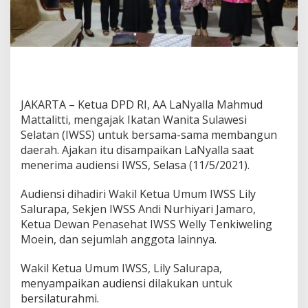
n
g
u
n
D
a
e
r
JAKARTA – Ketua DPD RI, AA LaNyalla Mahmud
a
Mattalitti, mengajak Ikatan Wanita Sulawesi
h
Selatan (IWSS) untuk bersama-sama membangun
daerah. Ajakan itu disampaikan LaNyalla saat
menerima audiensi IWSS, Selasa (11/5/2021).
Audiensi dihadiri Wakil Ketua Umum IWSS Lily
Salurapa, Sekjen IWSS Andi Nurhiyari Jamaro,
Ketua Dewan Penasehat IWSS Welly Tenkiweling
Moein, dan sejumlah anggota lainnya.
Wakil Ketua Umum IWSS, Lily Salurapa,
menyampaikan audiensi dilakukan untuk
bersilaturahmi.