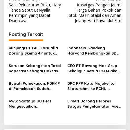
N
Saat Peluncuran Buku, Hary
Kasatgas Pangan Jatim:
a
Tanoe Sebut LaNyalla
Harga Bahan Pokok dan
v
Pemimpin yang Dapat
Stok Masih Stabil dan Aman
Dipercaya
Jelang Hari Raya Idul Fitri
i
g
Posting Terkait
a
s
Kunjungi PT PAL, LaNyalla
Indonesia Gandeng
Dorong Skema 4P untuk
Harvard Kembangkan SDM
i
Wujudkan TKDN Maritim
Unggul dan Riset Berkelas
p
Nasional
Dunia
Serukan Kebangkitan Total
CEO PT Bawang Mas Grup
Koperasi Sebagai Raksasa
Sekaligus Ketua P4TM akan
o
Ekonomi di Harkopnas ke-
Memperjuangkan Petani
s
79
Tembakau di Madura
Bupati Pamekasan: KDKMP
DPC PPP Kota Mojokerto
di Pamekasan Sudah
Silaturahmi ke PCNU,
Beroperasi, Target 180 Unit
Perkuat Kolaborasi untuk
Selesai Akhir Juli 2026
Masyarakat
AWS: Saatnya UU Pers
LPKAN Dorong Perpres
Menyesuaikan
Satgas Penyelamatan Aset
Perkembangan Platform
Negara dan
Digital dan AI
Pemberantasan Korupsi