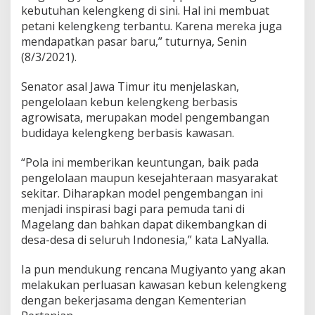
kebutuhan kelengkeng di sini. Hal ini membuat
u
r
petani kelengkeng terbantu. Karena mereka juga
B
mendapatkan pasar baru,” tuturnya, Senin
i
(8/3/2021).
s
a
Senator asal Jawa Timur itu menjelaskan,
D
i
pengelolaan kebun kelengkeng berbasis
t
agrowisata, merupakan model pengembangan
e
budidaya kelengkeng berbasis kawasan.
r
a
“Pola ini memberikan keuntungan, baik pada
p
k
pengelolaan maupun kesejahteraan masyarakat
a
sekitar. Diharapkan model pengembangan ini
n
menjadi inspirasi bagi para pemuda tani di
d
Magelang dan bahkan dapat dikembangkan di
i
D
desa-desa di seluruh Indonesia,” kata LaNyalla.
a
e
Ia pun mendukung rencana Mugiyanto yang akan
r
melakukan perluasan kawasan kebun kelengkeng
a
dengan bekerjasama dengan Kementerian
h
L