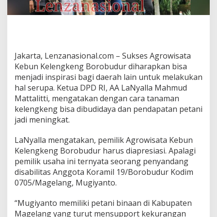
r
o
w
i
s
a
Jakarta, Lenzanasional.com – Sukses Agrowisata
t
Kebun Kelengkeng Borobudur diharapkan bisa
a
K
menjadi inspirasi bagi daerah lain untuk melakukan
e
hal serupa. Ketua DPD RI, AA LaNyalla Mahmud
l
Mattalitti, mengatakan dengan cara tanaman
e
kelengkeng bisa dibudidaya dan pendapatan petani
n
jadi meningkat.
g
k
e
LaNyalla mengatakan, pemilik Agrowisata Kebun
n
Kelengkeng Borobudur harus diapresiasi. Apalagi
g
pemilik usaha ini ternyata seorang penyandang
B
disabilitas Anggota Koramil 19/Borobudur Kodim
o
r
0705/Magelang, Mugiyanto.
o
b
“Mugiyanto memiliki petani binaan di Kabupaten
u
Magelang yang turut mensupport kekurangan
d