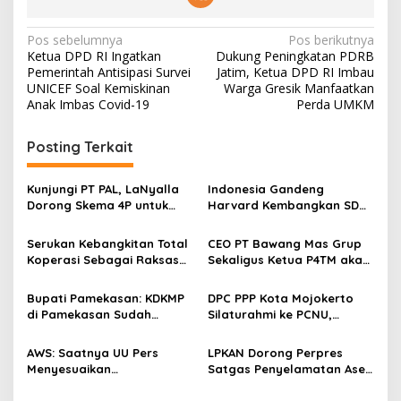
N
Pos sebelumnya
Pos berikutnya
Ketua DPD RI Ingatkan
Dukung Peningkatan PDRB
a
Pemerintah Antisipasi Survei
Jatim, Ketua DPD RI Imbau
v
UNICEF Soal Kemiskinan
Warga Gresik Manfaatkan
Anak Imbas Covid-19
Perda UMKM
i
g
Posting Terkait
a
s
Kunjungi PT PAL, LaNyalla
Indonesia Gandeng
Dorong Skema 4P untuk
Harvard Kembangkan SDM
i
Wujudkan TKDN Maritim
Unggul dan Riset Berkelas
p
Nasional
Dunia
Serukan Kebangkitan Total
CEO PT Bawang Mas Grup
Koperasi Sebagai Raksasa
Sekaligus Ketua P4TM akan
o
Ekonomi di Harkopnas ke-
Memperjuangkan Petani
s
79
Tembakau di Madura
Bupati Pamekasan: KDKMP
DPC PPP Kota Mojokerto
di Pamekasan Sudah
Silaturahmi ke PCNU,
Beroperasi, Target 180 Unit
Perkuat Kolaborasi untuk
Selesai Akhir Juli 2026
Masyarakat
AWS: Saatnya UU Pers
LPKAN Dorong Perpres
Menyesuaikan
Satgas Penyelamatan Aset
Perkembangan Platform
Negara dan
Digital dan AI
Pemberantasan Korupsi