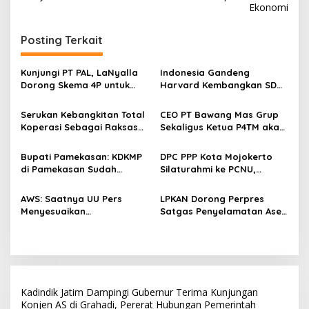
Ekonomi
i
g
Posting Terkait
a
s
Kunjungi PT PAL, LaNyalla
Indonesia Gandeng
Dorong Skema 4P untuk
Harvard Kembangkan SDM
i
Wujudkan TKDN Maritim
Unggul dan Riset Berkelas
p
Nasional
Dunia
Serukan Kebangkitan Total
CEO PT Bawang Mas Grup
Koperasi Sebagai Raksasa
Sekaligus Ketua P4TM akan
o
Ekonomi di Harkopnas ke-
Memperjuangkan Petani
s
79
Tembakau di Madura
Bupati Pamekasan: KDKMP
DPC PPP Kota Mojokerto
di Pamekasan Sudah
Silaturahmi ke PCNU,
Beroperasi, Target 180 Unit
Perkuat Kolaborasi untuk
Selesai Akhir Juli 2026
Masyarakat
AWS: Saatnya UU Pers
LPKAN Dorong Perpres
Menyesuaikan
Satgas Penyelamatan Aset
Perkembangan Platform
Negara dan
Digital dan AI
Pemberantasan Korupsi
Kadindik Jatim Dampingi Gubernur Terima Kunjungan
Konjen AS di Grahadi, Pererat Hubungan Pemerintah