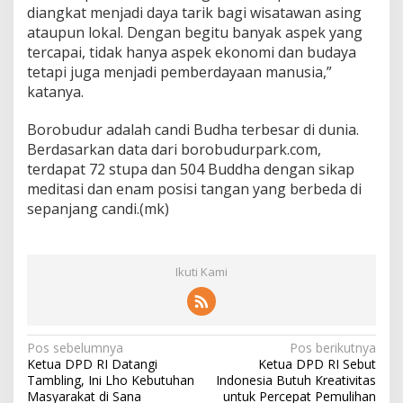
diangkat menjadi daya tarik bagi wisatawan asing
ataupun lokal. Dengan begitu banyak aspek yang
tercapai, tidak hanya aspek ekonomi dan budaya
tetapi juga menjadi pemberdayaan manusia,”
katanya.
Borobudur adalah candi Budha terbesar di dunia.
Berdasarkan data dari borobudurpark.com,
terdapat 72 stupa dan 504 Buddha dengan sikap
meditasi dan enam posisi tangan yang berbeda di
sepanjang candi.(mk)
Ikuti Kami
N
Pos sebelumnya
Pos berikutnya
Ketua DPD RI Datangi
Ketua DPD RI Sebut
a
Tambling, Ini Lho Kebutuhan
Indonesia Butuh Kreativitas
v
Masyarakat di Sana
untuk Percepat Pemulihan