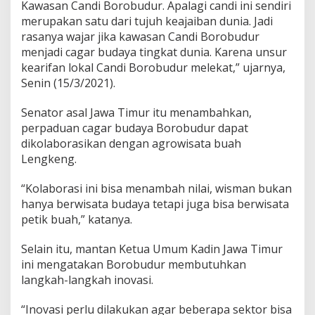
Kawasan Candi Borobudur. Apalagi candi ini sendiri
K
merupakan satu dari tujuh keajaiban dunia. Jadi
e
rasanya wajar jika kawasan Candi Borobudur
l
a
menjadi cagar budaya tingkat dunia. Karena unsur
s
kearifan lokal Candi Borobudur melekat,” ujarnya,
D
Senin (15/3/2021).
u
n
Senator asal Jawa Timur itu menambahkan,
i
a
perpaduan cagar budaya Borobudur dapat
dikolaborasikan dengan agrowisata buah
Lengkeng.
“Kolaborasi ini bisa menambah nilai, wisman bukan
hanya berwisata budaya tetapi juga bisa berwisata
petik buah,” katanya.
Selain itu, mantan Ketua Umum Kadin Jawa Timur
ini mengatakan Borobudur membutuhkan
langkah-langkah inovasi.
“Inovasi perlu dilakukan agar beberapa sektor bisa