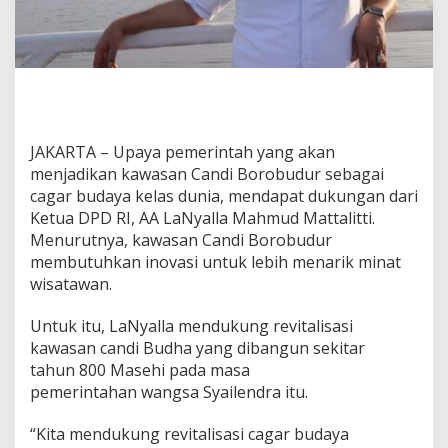
i
B
o
r
o
b
u
d
JAKARTA – Upaya pemerintah yang akan
u
menjadikan kawasan Candi Borobudur sebagai
r
J
cagar budaya kelas dunia, mendapat dukungan dari
a
Ketua DPD RI, AA LaNyalla Mahmud Mattalitti.
d
Menurutnya, kawasan Candi Borobudur
i
membutuhkan inovasi untuk lebih menarik minat
C
wisatawan.
a
g
a
Untuk itu, LaNyalla mendukung revitalisasi
r
kawasan candi Budha yang dibangun sekitar
B
tahun 800 Masehi pada masa
u
pemerintahan wangsa Syailendra itu.
d
a
y
“Kita mendukung revitalisasi cagar budaya
a