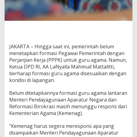
r
u
A
g
a
m
a
H
JAKARTA – Hingga saat ini, pemerintah belum
a
menetapkan formasi Pegawai Pemerintah dengan
r
u
Perjanjian Kerja (PPPK) untuk guru agama. Namun,
s
Ketua DPD RI, AA LaNyalla Mahmud Mattalitti,
S
berharap formasi guru agama disesuaikan dengan
e
kondisi di lapangan.
s
u
a
Belum ditetapkannya formasi guru agama lantaran
i
Menteri Pendayagunaan Aparatur Negara dan
K
Reformasi Birokrasi masih menunggu respons dari
o
Kementerian Agama (Kemenag).
n
d
i
“Kemenag harus segera merespons apa yang
s
disampaikan Menteri Pendayagunaan Aparatur
i