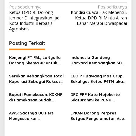
N
Pos sebelumnya
Pos berikutnya
Ketua DPD RI Dorong
Kondisi Cuaca Tak Menentu,
a
Jember Diintegrasikan Jadi
Ketua DPD RI Minta Aliran
v
Kota Industri Berbasis
Lahar Merapi Diwaspadai
Agrobisnis
i
g
Posting Terkait
a
s
Kunjungi PT PAL, LaNyalla
Indonesia Gandeng
Dorong Skema 4P untuk
Harvard Kembangkan SDM
i
Wujudkan TKDN Maritim
Unggul dan Riset Berkelas
p
Nasional
Dunia
Serukan Kebangkitan Total
CEO PT Bawang Mas Grup
Koperasi Sebagai Raksasa
Sekaligus Ketua P4TM akan
o
Ekonomi di Harkopnas ke-
Memperjuangkan Petani
s
79
Tembakau di Madura
Bupati Pamekasan: KDKMP
DPC PPP Kota Mojokerto
di Pamekasan Sudah
Silaturahmi ke PCNU,
Beroperasi, Target 180 Unit
Perkuat Kolaborasi untuk
Selesai Akhir Juli 2026
Masyarakat
AWS: Saatnya UU Pers
LPKAN Dorong Perpres
Menyesuaikan
Satgas Penyelamatan Aset
Perkembangan Platform
Negara dan
Digital dan AI
Pemberantasan Korupsi