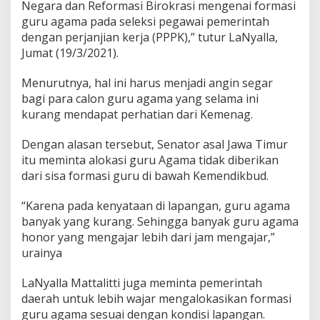
Negara dan Reformasi Birokrasi mengenai formasi
D
guru agama pada seleksi pegawai pemerintah
i
dengan perjanjian kerja (PPPK),” tutur LaNyalla,
L
a
Jumat (19/3/2021).
p
a
Menurutnya, hal ini harus menjadi angin segar
n
bagi para calon guru agama yang selama ini
g
kurang mendapat perhatian dari Kemenag.
a
n
Dengan alasan tersebut, Senator asal Jawa Timur
itu meminta alokasi guru Agama tidak diberikan
dari sisa formasi guru di bawah Kemendikbud.
“Karena pada kenyataan di lapangan, guru agama
banyak yang kurang. Sehingga banyak guru agama
honor yang mengajar lebih dari jam mengajar,”
urainya
LaNyalla Mattalitti juga meminta pemerintah
daerah untuk lebih wajar mengalokasikan formasi
guru agama sesuai dengan kondisi lapangan.