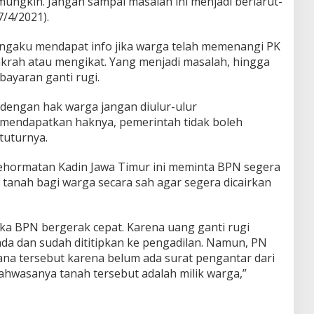
mungkin. Jangan sampai masalah ini menjadi berlarut-
7/4/2021).
engaku mendapat info jika warga telah memenangi PK
krah atau mengikat. Yang menjadi masalah, hingga
bayaran ganti rugi.
dengan hak warga jangan diulur-ulur
 mendapatkan haknya, pemerintah tidak boleh
tuturnya.
Kehormatan Kadin Jawa Timur ini meminta BPN segera
 tanah bagi warga secara sah agar segera dicairkan
jika BPN bergerak cepat. Karena uang ganti rugi
da dan sudah dititipkan ke pengadilan. Namun, PN
ana tersebut karena belum ada surat pengantar dari
hwasanya tanah tersebut adalah milik warga,”