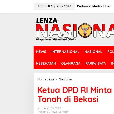
L
e
Sabtu, 8 Agustus 2026
Pedoman Media Siber
w
a
t
i
k
e
k
o
n
NEWS
INTERNASIONAL
NASIONAL
POL
t
e
n
KESEHATAN
OLAHRAGA
PARIWISATA
I
Homepage
/
Nasional
K
e
Ketua DPD RI Minta
t
u
Tanah di Bekasi
a
D
P
Kri
April 27, 2021
D
Nasional
,
News
,
Senator