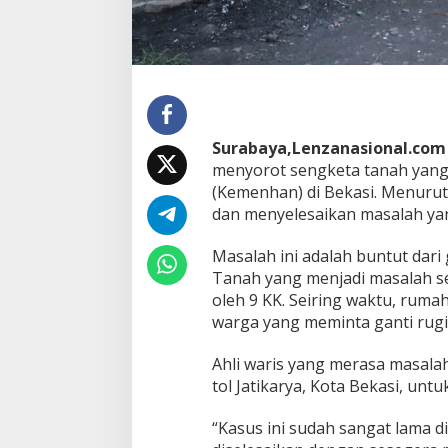
e
t
a
T
a
n
a
h
Surabaya,Lenzanasional.com
d
menyorot sengketa tanah yang
i
B
(Kemenhan) di Bekasi. Menurut
e
dan menyelesaikan masalah yang
k
a
Masalah ini adalah buntut dari 
s
Tanah yang menjadi masalah se
i
oleh 9 KK. Seiring waktu, ruma
warga yang meminta ganti rug
Ahli waris yang merasa masalah
tol Jatikarya, Kota Bekasi, unt
“Kasus ini sudah sangat lama d