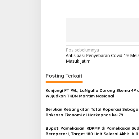
N
Pos sebelumnya
Antisipasi Penyebaran Covid-19 Mela
a
Masuk Jatim
v
i
Posting Terkait
g
Kunjungi PT PAL, LaNyalla Dorong Skema 4P 
a
Wujudkan TKDN Maritim Nasional
s
Serukan Kebangkitan Total Koperasi Sebaga
i
Raksasa Ekonomi di Harkopnas ke-79
p
o
Bupati Pamekasan: KDKMP di Pamekasan Su
Beroperasi, Target 180 Unit Selesai Akhir Juli
s