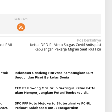
Ikuti Kami
Pos berikutnya
lui PMI
Ketua DPD RI Minta Satgas Covid Antisipasi
Kepulangan Pekerja Migran Saat Idul Fitri
untuk
Indonesia Gandeng Harvard Kembangkan SDM
Unggul dan Riset Berkelas Dunia
i
CEO PT Bawang Mas Grup Sekaligus Ketua P4TM
akan Memperjuangkan Petani Tembakau di
Madura
dah
DPC PPP Kota Mojokerto Silaturahmi ke PCNU,
 2026
Perkuat Kolaborasi untuk Masyarakat