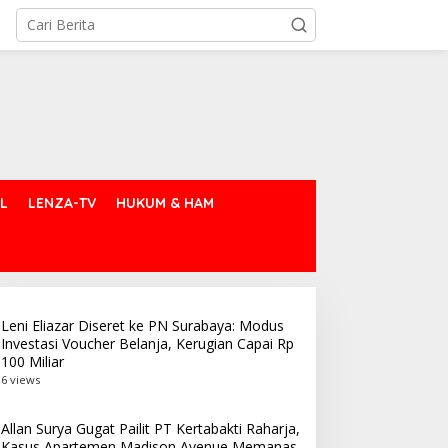
L
LENZA-TV
HUKUM & HAM
Leni Eliazar Diseret ke PN Surabaya: Modus
Investasi Voucher Belanja, Kerugian Capai Rp
100 Miliar
6 views
Allan Surya Gugat Pailit PT Kertabakti Raharja,
Kasus Apartemen Madison Avenue Memanas