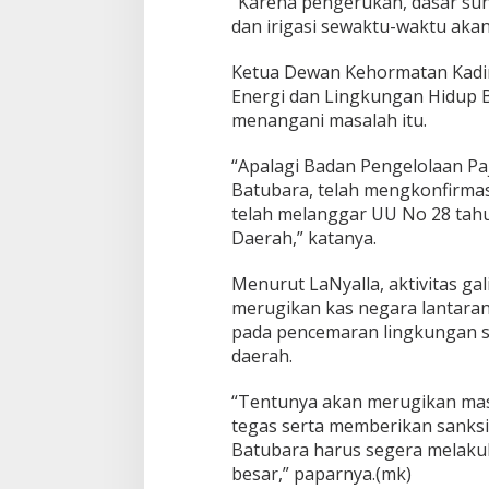
“Karena pengerukan, dasar sun
dan irigasi sewaktu-waktu akan
Ketua Dewan Kehormatan Kadin
Energi dan Lingkungan Hidup B
menangani masalah itu.
“Apalagi Badan Pengelolaan Pa
Batubara, telah mengkonfirmasi
telah melanggar UU No 28 tahu
Daerah,” katanya.
Menurut LaNyalla, aktivitas gal
merugikan kas negara lantaran
pada pencemaran lingkungan s
daerah.
“Tentunya akan merugikan masy
tegas serta memberikan sanksi
Batubara harus segera melakuk
besar,” paparnya.(mk)