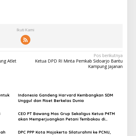
Ikuti Kami
Pos berikutnya
ng Atlet
Ketua DPD RI Minta Pemkab Sidoarjo Bantu
Kampung Jajanan
untuk
Indonesia Gandeng Harvard Kembangkan SDM
Unggul dan Riset Berkelas Dunia
i
CEO PT Bawang Mas Grup Sekaligus Ketua P4TM
akan Memperjuangkan Petani Tembakau di
Madura
dah
DPC PPP Kota Mojokerto Silaturahmi ke PCNU,