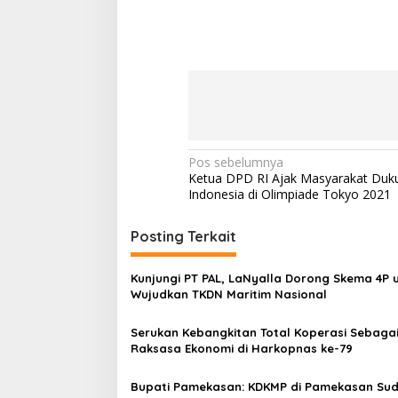
N
Pos sebelumnya
Ketua DPD RI Ajak Masyarakat Duku
a
Indonesia di Olimpiade Tokyo 2021
v
i
Posting Terkait
g
Kunjungi PT PAL, LaNyalla Dorong Skema 4P 
a
Wujudkan TKDN Maritim Nasional
s
Serukan Kebangkitan Total Koperasi Sebaga
i
Raksasa Ekonomi di Harkopnas ke-79
p
o
Bupati Pamekasan: KDKMP di Pamekasan Su