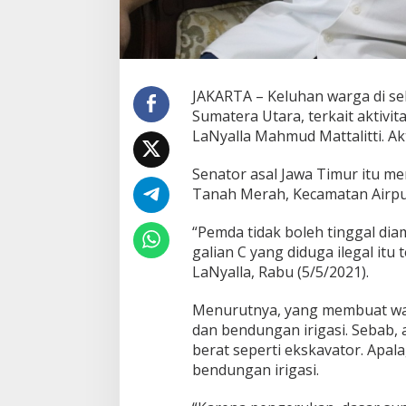
t
i
g
a
s
i
JAKARTA – Keluhan warga di se
D
Sumatera Utara, terkait aktivit
u
LaNyalla Mahmud Mattalitti. Akt
g
a
a
Senator asal Jawa Timur itu me
n
Tanah Merah, Kecamatan Airpu
G
a
“Pemda tidak boleh tinggal dia
l
galian C yang diduga ilegal it
i
a
LaNyalla, Rabu (5/5/2021).
n
C
Menurutnya, yang membuat war
I
dan bendungan irigasi. Sebab,
l
berat seperti ekskavator. Apala
e
g
bendungan irigasi.
a
l