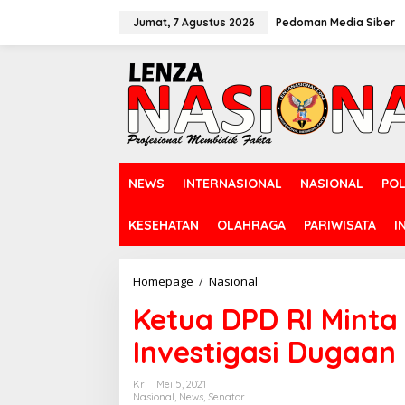
L
e
Jumat, 7 Agustus 2026
Pedoman Media Siber
w
a
t
i
k
e
k
o
n
NEWS
INTERNASIONAL
NASIONAL
POL
t
e
n
KESEHATAN
OLAHRAGA
PARIWISATA
I
Homepage
/
Nasional
K
e
Ketua DPD RI Mint
t
u
Investigasi Dugaan 
a
D
P
Kri
Mei 5, 2021
D
Nasional
,
News
,
Senator