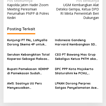
N
Pos sebelumnya
Pos berikutnya
Kapolda Jatim Hadiri Zoom
UGM Kembangkan Alat
a
Meeting Peresmian
Deteksi Gempa, Ketua DPD
v
Perumahan PNPP di Polres
RI Minta Pemerintah Beri
Kediri
Dukungan
i
g
Posting Terkait
a
s
Kunjungi PT PAL, LaNyalla
Indonesia Gandeng
Dorong Skema 4P untuk
Harvard Kembangkan SDM
i
Wujudkan TKDN Maritim
Unggul dan Riset Berkelas
p
Nasional
Dunia
Serukan Kebangkitan Total
CEO PT Bawang Mas Grup
Koperasi Sebagai Raksasa
Sekaligus Ketua P4TM akan
o
Ekonomi di Harkopnas ke-
Memperjuangkan Petani
s
79
Tembakau di Madura
Bupati Pamekasan: KDKMP
DPC PPP Kota Mojokerto
di Pamekasan Sudah
Silaturahmi ke PCNU,
Beroperasi, Target 180 Unit
Perkuat Kolaborasi untuk
Selesai Akhir Juli 2026
Masyarakat
AWS: Saatnya UU Pers
LPKAN Dorong Perpres
Menyesuaikan
Satgas Penyelamatan Aset
Perkembangan Platform
Negara dan
Digital dan AI
Pemberantasan Korupsi