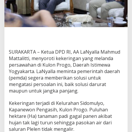
L
a
k
u
k
a
n
I
n
SURAKARTA – Ketua DPD RI, AA LaNyalla Mahmud
o
v
Mattalitti, menyoroti kekeringan yang melanda
a
persawahan di Kulon Progo, Daerah Istimewa
s
Yogyakarta. LaNyalla meminta pemerintah daerah
i
(pemda) segera memberikan solusi untuk
A
t
mengatasi persoalan ini, baik solusi darurat
a
maupun untuk jangka panjang.
s
i
Kekeringan terjadi di Kelurahan Sidomulyo,
K
Kapanewon Pengasih, Kulon Progo. Puluhan
e
k
hektare (Ha) tanaman padi gagal panen akibat
e
hujan tak lagi turun sehingga pasokan air dari
r
saluran Plelen tidak mengalir.
i