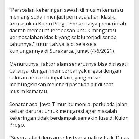
n
“Persoalan kekeringan sawah di musim kemarau
g
a
memang sudah menjadi permasalahan klasik,
n
termasuk di Kulon Progo. Seharusnya pemerintah
S
daerah membuat terobosan untuk mengatasi
a
permasalahan klasik yang selalu terjadi setiap
w
tahunnya,” tutur LaNyalla di sela-sela
a
h
kunjungannya di Surakarta, Jumat (4/6/2021).
d
i
Menurutnya, faktor alam seharusnya bisa disiasati.
K
Caranya, dengan memperbanyak irigasi dengan
u
saluran air dari tempat lain, yang masih
l
o
memungkinkan memberi pasokan air di saat
n
musim kemarau.
P
r
Senator asal Jawa Timur itu menilai perlu ada jalan
o
keluar darurat untuk mengatasi agar masalah
g
o
kekeringan tidak berdampak semakin luas di Kulon
Progo.
“Segera atasi dengan solusi yang paling baik. Dinas