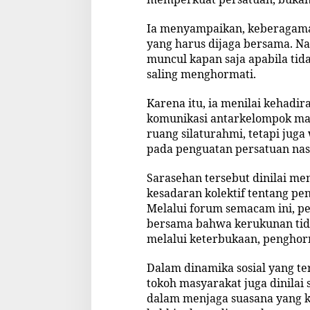
d
i
Ia menyampaikan, keberagaman
T
yang harus dijaga bersama. Namu
e
muncul kapan saja apabila tida
n
g
saling menghormati.
a
h
Karena itu, ia menilai kehadir
K
komunikasi antarkelompok mas
e
ruang silaturahmi, tetapi juga 
b
e
pada penguatan persatuan nas
r
a
Sarasehan tersebut dinilai me
g
kesadaran kolektif tentang pe
a
Melalui forum semacam ini, 
m
a
bersama bahwa kerukunan tida
n
melalui keterbukaan, penghorm
Dalam dinamika sosial yang t
tokoh masyarakat juga dinilai
dalam menjaga suasana yang k