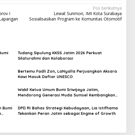
Pos berikutnya
prov I
Lewat Sunmori, IMI Kota Surabaya
 Lapangan
Sosialisasikan Program ke Komunitas Otomotif
Bumi
Tudang Sipulung KKSS Jatim 2026 Perkuat
Silaturahmi dan Kolaborasi
Bertemu Fadli Zon, LaNyalla Perjuangkan Aksara
Kawi Masuk Daftar UNESCO
Wakil Ketua Umum Bumi Sriwijaya Jatim,
Mendorong Generasi Muda Sumsel Kembangkan
Diri
m Bumi
DPD RI Bahas Strategi Kebudayaan, Lia Istifhama
a
Tekankan Peran Jatim sebagai Engine of Growth