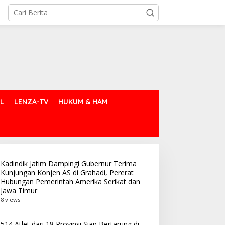
L
LENZA-TV
HUKUM & HAM
Kadindik Jatim Dampingi Gubernur Terima
Kunjungan Konjen AS di Grahadi, Pererat
Hubungan Pemerintah Amerika Serikat dan
Jawa Timur
8 views
514 Atlet dari 18 Provinsi Siap Bertarung di