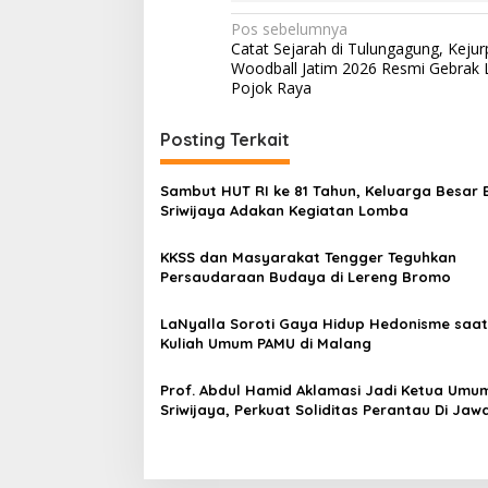
N
Pos sebelumnya
Catat Sejarah di Tulungagung, Kejur
a
Woodball Jatim 2026 Resmi Gebrak
v
Pojok Raya
i
Posting Terkait
g
a
Sambut HUT RI ke 81 Tahun, Keluarga Besar 
s
Sriwijaya Adakan Kegiatan Lomba
i
KKSS dan Masyarakat Tengger Teguhkan
p
Persaudaraan Budaya di Lereng Bromo
o
LaNyalla Soroti Gaya Hidup Hedonisme saat
s
Kuliah Umum PAMU di Malang
Prof. Abdul Hamid Aklamasi Jadi Ketua Umu
Sriwijaya, Perkuat Soliditas Perantau Di Jaw
Timur