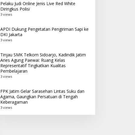
Pelaku Judi Online Jenis Live Red White
Diringkus Polisi
3 views
APDI Dukung Pengetatan Pengiriman Sapi ke
DKI Jakarta
3 views
Tinjau SMK Telkom Sidoarjo, Kadindik Jatim
Aries Agung Paewai: Ruang Kelas
Representatif Tingkatkan Kualitas
Pembelajaran
3 views
FPK Jatim Gelar Sarasehan Lintas Suku dan
Agama, Gaungkan Persatuan di Tengah
Keberagaman
3 views