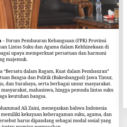
m
– Forum Pembauran Kebangsaan (FPK) Provinsi
han Lintas Suku dan Agama dalam Kebhinekaan di
sebagai upaya memperkuat persatuan dan harmoni
ang majemuk.
a “Bersatu dalam Ragam, Kuat dalam Pembauran”
atuan Bangsa dan Politik (Bakesbangpol) Jawa Timur,
jo, dan Surabaya, serta berbagai unsur masyarakat.
h masyarakat, mahasiswa, hingga pemuda lintas suku
aga keutuhan bangsa.
ohammad Ali Zaini, menegaskan bahwa Indonesia
 memiliki kekayaan keberagaman suku, agama, dan
tersebut harus dipandang sebagai modal sosial yang
 justru memicu perpecahan.