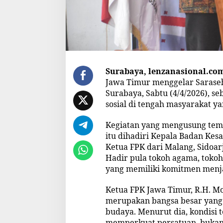
a
n
A
g
a
m
a
,
Surabaya, lenzanasional.co
G
Jawa Timur menggelar Sarase
a
Surabaya, Sabtu (4/4/2026), 
u
sosial di tengah masyarakat y
n
g
k
Kegiatan yang mengusung tem
a
itu dihadiri Kepala Badan Kes
n
Ketua FPK dari Malang, Sidoar
P
Hadir pula tokoh agama, toko
e
r
yang memiliki komitmen menj
s
a
Ketua FPK Jawa Timur, R.H. M
t
merupakan bangsa besar yang
u
budaya. Menurut dia, kondisi 
a
n
memperkuat persatuan, bukan