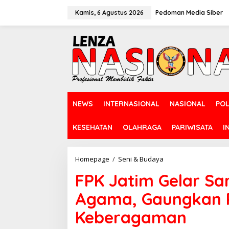
L
e
Kamis, 6 Agustus 2026
Pedoman Media Siber
w
a
t
i
k
e
k
o
n
NEWS
INTERNASIONAL
NASIONAL
POL
t
e
n
KESEHATAN
OLAHRAGA
PARIWISATA
I
Homepage
/
Seni & Budaya
F
P
FPK Jatim Gelar Sa
K
J
Agama, Gaungkan P
a
t
Keberagaman
i
m