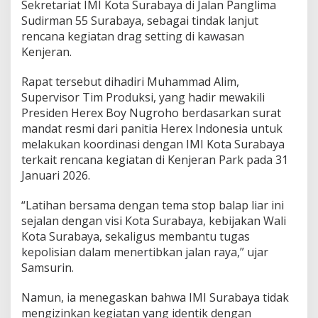
Sekretariat IMI Kota Surabaya di Jalan Panglima
a
Sudirman 55 Surabaya, sebagai tindak lanjut
n
rencana kegiatan drag setting di kawasan
p
a
Kenjeran.
K
e
Rapat tersebut dihadiri Muhammad Alim,
l
Supervisor Tim Produksi, yang hadir mewakili
a
Presiden Herex Boy Nugroho berdasarkan surat
s
,
mandat resmi dari panitia Herex Indonesia untuk
T
melakukan koordinasi dengan IMI Kota Surabaya
a
terkait rencana kegiatan di Kenjeran Park pada 31
n
Januari 2026.
p
a
P
“Latihan bersama dengan tema stop balap liar ini
e
sejalan dengan visi Kota Surabaya, kebijakan Wali
l
Kota Surabaya, sekaligus membantu tugas
a
kepolisian dalam menertibkan jalan raya,” ujar
j
a
Samsurin.
r
,
Namun, ia menegaskan bahwa IMI Surabaya tidak
d
mengizinkan kegiatan yang identik dengan
a