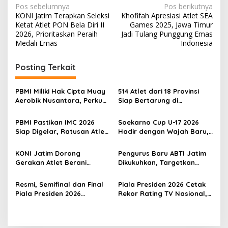
N
Pos sebelumnya
Pos berikutnya
KONI Jatim Terapkan Seleksi
Khofifah Apresiasi Atlet SEA
a
Ketat Atlet PON Bela Diri II
Games 2025, Jawa Timur
v
2026, Prioritaskan Peraih
Jadi Tulang Punggung Emas
Medali Emas
Indonesia
i
g
Posting Terkait
a
s
PBMI Miliki Hak Cipta Muay
514 Atlet dari 18 Provinsi
Aerobik Nusantara, Perkuat
Siap Bertarung di
i
Pengembangan Muaythai
Indonesia Muaythai
p
Indonesia
Championship 2026 di
PBMI Pastikan IMC 2026
Soekarno Cup U-17 2026
Bekasi
Siap Digelar, Ratusan Atlet
Hadir dengan Wajah Baru,
o
Terbaik Indonesia Berlaga
Ada Wasit Perempuan dan
s
di Bekasi
Penghargaan Man of the
KONI Jatim Dorong
Pengurus Baru ABTI Jatim
Match
Gerakan Atlet Berani
Dikukuhkan, Targetkan
Bercerita, M. Nabil Soroti
Jawa Timur Jadi
Tekanan Mental Atlet Laki-
Barometer Bola Tangan
Resmi, Semifinal dan Final
Piala Presiden 2026 Cetak
Laki
Indonesia
Piala Presiden 2026
Rekor Rating TV Nasional,
Dipindah ke Bali, Surabaya
Hadiah Juara Naik Jadi
Gagal Jadi Tuan Rumah
Rp8 Miliar
Laga Puncak