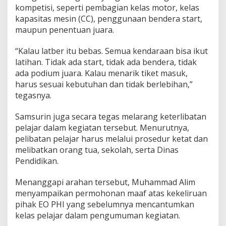
kompetisi, seperti pembagian kelas motor, kelas
n
T
kapasitas mesin (CC), penggunaan bendera start,
a
maupun penentuan juara.
n
p
“Kalau latber itu bebas. Semua kendaraan bisa ikut
a
latihan. Tidak ada start, tidak ada bendera, tidak
J
u
ada podium juara. Kalau menarik tiket masuk,
a
harus sesuai kebutuhan dan tidak berlebihan,”
r
tegasnya.
a
Samsurin juga secara tegas melarang keterlibatan
pelajar dalam kegiatan tersebut. Menurutnya,
pelibatan pelajar harus melalui prosedur ketat dan
melibatkan orang tua, sekolah, serta Dinas
Pendidikan.
Menanggapi arahan tersebut, Muhammad Alim
menyampaikan permohonan maaf atas kekeliruan
pihak EO PHI yang sebelumnya mencantumkan
kelas pelajar dalam pengumuman kegiatan.