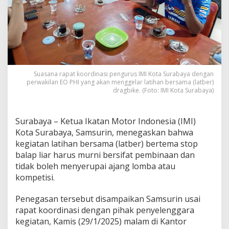
i
h
a
n
B
e
r
s
Suasana rapat koordinasi pengurus IMI Kota Surabaya dengan
a
perwakilan EO PHI yang akan menggelar latihan bersama (latber)
m
dragbike. (Foto: IMI Kota Surabaya)
a
S
t
Surabaya – Ketua Ikatan Motor Indonesia (IMI)
o
Kota Surabaya, Samsurin, menegaskan bahwa
p
kegiatan latihan bersama (latber) bertema stop
B
a
balap liar harus murni bersifat pembinaan dan
l
tidak boleh menyerupai ajang lomba atau
a
kompetisi.
p
L
Penegasan tersebut disampaikan Samsurin usai
i
a
rapat koordinasi dengan pihak penyelenggara
r
kegiatan, Kamis (29/1/2025) malam di Kantor
T