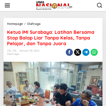
L
e
w
a
t
i
Homepage
/
Olahraga
K
k
e
Ketua IMI Surabaya: Latihan Bersama
e
t
k
u
Stop Balap Liar Tanpa Kelas, Tanpa
o
a
Pelajar, dan Tanpa Juara
n
I
t
M
Z4L Z4L
Januari 30, 2026
e
I
Olahraga
n
S
u
r
a
b
a
y
a
:
L
a
t