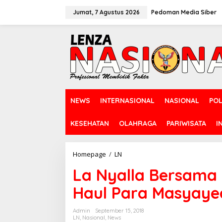
L
e
Jumat, 7 Agustus 2026
Pedoman Media Siber
w
a
t
i
k
e
k
o
n
NEWS
INTERNASIONAL
NASIONAL
POL
t
e
n
KESEHATAN
OLAHRAGA
PARIWISATA
I
Homepage
/
LN
L
a
La Nyalla Bersama M
N
y
Haul Para Masyaye
a
l
l
Admin
September 15, 2018
a
LN
,
Nasional
,
News