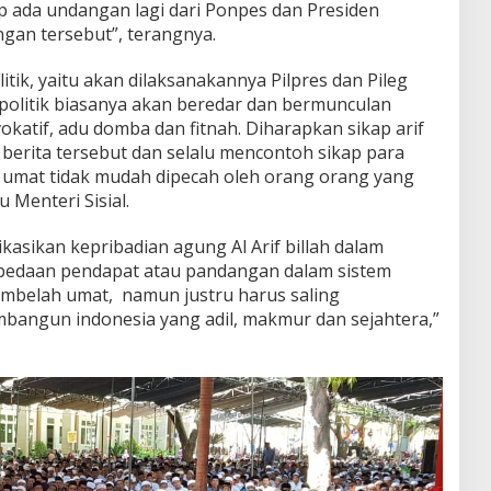
p ada undangan lagi dari Ponpes dan Presiden
gan tersebut”, terangnya.
tik, yaitu akan dilaksanakannya Pilpres dan Pileg
politik biasanya akan beredar dan bermunculan
vokatif, adu domba dan fitnah. Diharapkan sikap arif
berita tersebut dan selalu mencontoh sikap para
a umat tidak mudah dipecah oleh orang orang yang
 Menteri Sisial.
likasikan kepribadian agung Al Arif billah dalam
erbedaan pendapat atau pandangan dalam sistem
embelah umat, namun justru harus saling
ngun indonesia yang adil, makmur dan sejahtera,”