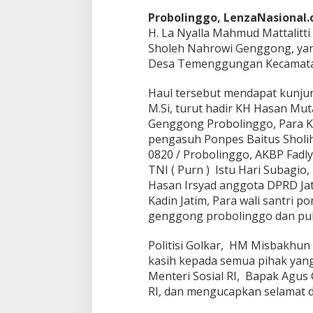
g
Probolinggo, LenzaNasional
o
H. La Nyalla Mahmud Mattalitt
n
g
Sholeh Nahrowi Genggong, yang
Desa Temenggungan Kecamatan 
Haul tersebut
mendapat kunjun
M.Si, turut hadir KH Hasan Mu
Genggong Probolinggo, Para Ky
pengasuh Ponpes Baitus Sholihi
0820 / Probolinggo, AKBP Fadl
TNI ( Purn ) Istu Hari Subagi
Hasan Irsyad anggota DPRD Jati
Kadin Jatim, Para wali santri p
genggong probolinggo dan pulu
Politisi Golkar, HM Misbakhu
kasih kepada semua pihak yang
Menteri Sosial RI, Bapak Agus
RI, dan mengucapkan selamat d