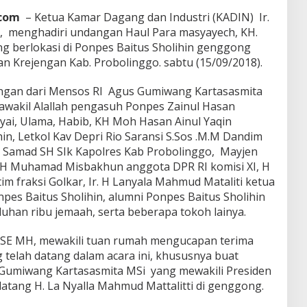
.com
– Ketua Kamar Dagang dan Industri (KADIN) Ir.
i , menghadiri undangan Haul Para masyayech, KH.
 berlokasi di Ponpes Baitus Sholihin genggong
Krejengan Kab. Probolinggo. sabtu (15/09/2018).
gan dari Mensos RI Agus Gumiwang Kartasasmita
tawakil Alallah pengasuh Ponpes Zainul Hasan
ai, Ulama, Habib, KH Moh Hasan Ainul Yaqin
n, Letkol Kav Depri Rio Saransi S.Sos .M.M Dandim
y Samad SH SIk Kapolres Kab Probolinggo, Mayjen
o, H Muhamad Misbakhun anggota DPR RI komisi XI, H
m fraksi Golkar, Ir. H Lanyala Mahmud Mataliti ketua
onpes Baitus Sholihin, alumni Ponpes Baitus Sholihin
han ribu jemaah, serta beberapa tokoh lainya.
n SE MH, mewakili tuan rumah mengucapan terima
 telah datang dalam acara ini, khususnya buat
 Gumiwang Kartasasmita MSi yang mewakili Presiden
atang H. La Nyalla Mahmud Mattalitti di genggong.