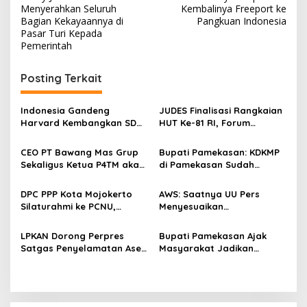
a
Menyerahkan Seluruh
Kembalinya Freeport ke
v
Bagian Kekayaannya di
Pangkuan Indonesia
Pasar Turi Kepada
i
Pemerintah
g
Posting Terkait
a
s
Indonesia Gandeng
JUDES Finalisasi Rangkaian
i
Harvard Kembangkan SDM
HUT Ke-81 RI, Forum
p
Unggul dan Riset Berkelas
Kebangsaan dan Beragam
Dunia
Lomba Siap Perkuat
CEO PT Bawang Mas Grup
Bupati Pamekasan: KDKMP
o
Solidaritas Jurnalis DPRD
Sekaligus Ketua P4TM akan
di Pamekasan Sudah
Surabaya
s
Memperjuangkan Petani
Beroperasi, Target 180 Unit
Tembakau di Madura
Selesai Akhir Juli 2026
DPC PPP Kota Mojokerto
AWS: Saatnya UU Pers
Silaturahmi ke PCNU,
Menyesuaikan
Perkuat Kolaborasi untuk
Perkembangan Platform
Masyarakat
Digital dan AI
LPKAN Dorong Perpres
Bupati Pamekasan Ajak
Satgas Penyelamatan Aset
Masyarakat Jadikan
Negara dan
Pancasila Pedoman Hidup
Pemberantasan Korupsi
Pada Peringatan Hari Lahir
Pancasila 2026