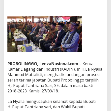
a
n
S
e
r
t
i
j
a
b
B
u
p
a
PROBOLINGGO, LenzaNasional.com
– Ketua
t
Kamar Dagang dan Industri (KADIN), Ir. H.La Nyalla
i
Mahmud Mattalitti, menghadiri undangan prosesi
P
r
serah terima jabatan Bupati Probolinggo terpilih,
o
Hj. Puput Tantriana Sari, SE, dalam masa bakti
b
2018-2023. Kamis, 27/09/18.
o
l
La Nyalla mengucapkan selamat kepada Bupati
i
n
Hj.Puput Tantriana sari, dan Wakil Bupati
g