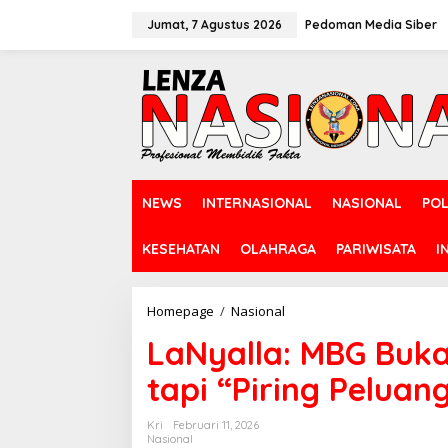
L
e
Jumat, 7 Agustus 2026
Pedoman Media Siber
w
a
t
i
k
e
k
o
n
NEWS
INTERNASIONAL
NASIONAL
POL
t
e
n
KESEHATAN
OLAHRAGA
PARIWISATA
I
Homepage
/
Nasional
L
a
LaNyalla: MBG Buka
N
y
tapi “Piring Pelua
a
l
l
Kri
Februari 11, 2026
a
Nasional