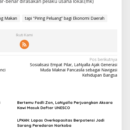
-benar dirasakan pelaku usaha lokal.(mk)
ing Makan
tapi “Piring Peluang” bagi Ekonomi Daerah
Ikuti Kami
Pos berikutnya
Sosialisasi Empat Pilar, LaNyalla Ajak Generasi
nci
Muda Maknai Pancasila sebagai Navigasi
Kehidupan Bangsa
i
Bertemu Fadli Zon, LaNyalla Perjuangkan Aksara
Kawi Masuk Daftar UNESCO
LPKAN: Lapas Overkapasitas Berpotensi Jadi
Sarang Peredaran Narkoba