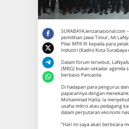
a
n
,
t
a
p
SURABAYA,lenzanasional.com –
i
pemilihan Jawa Timur, AA LaNya
“
Pilar MPR RI kepada para pel
P
i
Industri (Kadin) Kota Surabaya 
r
i
Dalam forum tersebut, LaNyal
n
(MBG) bukan sekadar agenda sos
g
berbasis Pancasila.
P
e
l
Di hadapan para pengurus dan
u
paparannya dengan menekanka
a
Mohammad Hatta. Ia menyebut,
n
usaha mikro atau pedagang kaki
g
”
dalam perputaran ekonomi nas
b
a
“Hari ini saya akan berbicara
g