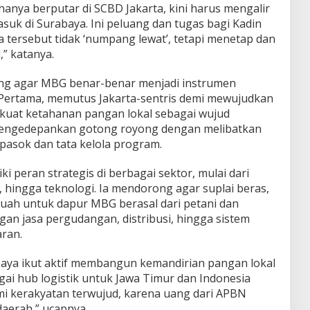
 hanya berputar di SCBD Jakarta, kini harus mengalir
asuk di Surabaya. Ini peluang dan tugas bagi Kadin
tersebut tidak ‘numpang lewat’, tetapi menetap dan
” katanya.
ing agar MBG benar-benar menjadi instrumen
. Pertama, memutus Jakarta-sentris demi mewujudkan
rkuat ketahanan pangan lokal sebagai wujud
 mengedepankan gotong royong dengan melibatkan
 pasok dan tata kelola program.
i peran strategis di berbagai sektor, mulai dari
r, hingga teknologi. Ia mendorong agar suplai beras,
n buah untuk dapur MBG berasal dari petani dan
ngan jasa pergudangan, distribusi, hingga sistem
aran.
aya ikut aktif membangun kemandirian pangan lokal
ai hub logistik untuk Jawa Timur dan Indonesia
mi kerakyatan terwujud, karena uang dari APBN
daerah,” ucapnya.