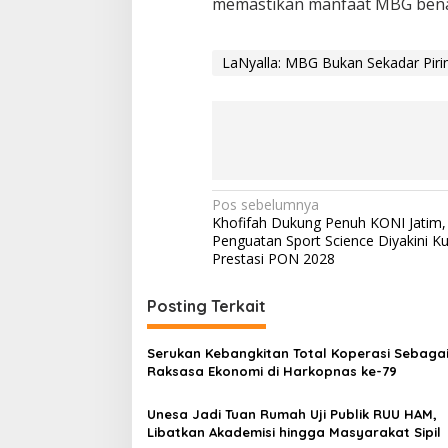
memastikan manfaat MBG benar
LaNyalla: MBG Bukan Sekadar Pir
N
Pos sebelumnya
Khofifah Dukung Penuh KONI Jatim,
a
Penguatan Sport Science Diyakini Ku
v
Prestasi PON 2028
i
Posting Terkait
g
a
Serukan Kebangkitan Total Koperasi Sebaga
s
Raksasa Ekonomi di Harkopnas ke-79
i
Unesa Jadi Tuan Rumah Uji Publik RUU HAM,
p
Libatkan Akademisi hingga Masyarakat Sipil