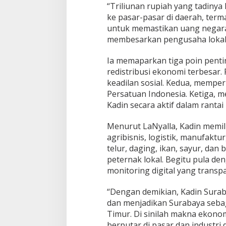
“Triliunan rupiah yang tadinya
ke pasar-pasar di daerah, term
untuk memastikan uang negara 
membesarkan pengusaha lokal,
Ia memaparkan tiga poin pent
redistribusi ekonomi terbesar
keadilan sosial. Kedua, mempe
Persatuan Indonesia. Ketiga,
Kadin secara aktif dalam rantai
Menurut LaNyalla, Kadin memilik
agribisnis, logistik, manufaktu
telur, daging, ikan, sayur, da
peternak lokal. Begitu pula de
monitoring digital yang transp
“Dengan demikian, Kadin Surab
dan menjadikan Surabaya sebag
Timur. Di sinilah makna ekono
berputar di pasar dan industri 