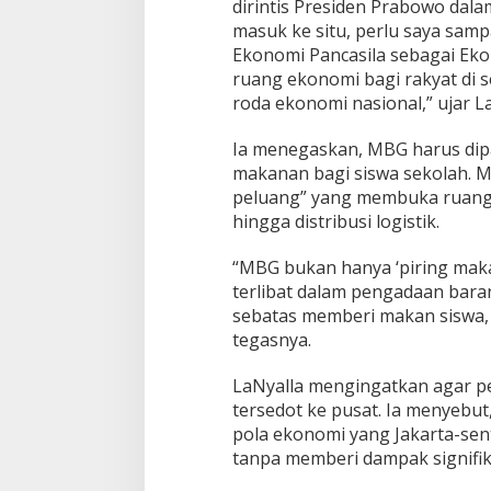
dirintis Presiden Prabowo dala
i
masuk ke situ, perlu saya sa
E
k
Ekonomi Pancasila sebagai Eko
o
ruang ekonomi bagi rakyat di s
n
roda ekonomi nasional,” ujar La
o
m
Ia menegaskan, MBG harus dip
i
D
makanan bagi siswa sekolah. 
a
peluang” yang membuka ruang 
e
hingga distribusi logistik.
r
a
“MBG bukan hanya ‘piring makan
h
terlibat dalam pengadaan barang
sebatas memberi makan siswa, 
tegasnya.
LaNyalla mengingatkan agar pe
tersedot ke pusat. Ia menyebut
pola ekonomi yang Jakarta-sent
tanpa memberi dampak signifika