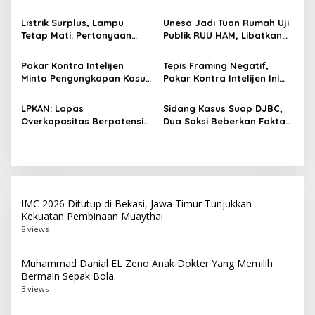
p
Ekonomi di Harkopnas ke-
Aksara Kawi Masuk Daftar
79
UNESCO
Listrik Surplus, Lampu
Unesa Jadi Tuan Rumah Uji
o
Tetap Mati: Pertanyaan
Publik RUU HAM, Libatkan
s
Besar Kini Bayangi PLN
Akademisi hingga
Masyarakat Sipil
Pakar Kontra Intelijen
Tepis Framing Negatif,
Minta Pengungkapan Kasus
Pakar Kontra Intelijen Ini
Suap DJBC Tak Berhenti di
Dukug Tindakan Tegas
Blue Ray
Dirjen Bea Cukai
LPKAN: Lapas
Sidang Kasus Suap DJBC,
Overkapasitas Berpotensi
Dua Saksi Beberkan Fakta
Jadi Sarang Peredaran
Mencengangkan
Narkoba
IMC 2026 Ditutup di Bekasi, Jawa Timur Tunjukkan
Kekuatan Pembinaan Muaythai
8 views
Muhammad Danial EL Zeno Anak Dokter Yang Memilih
Bermain Sepak Bola.
3 views