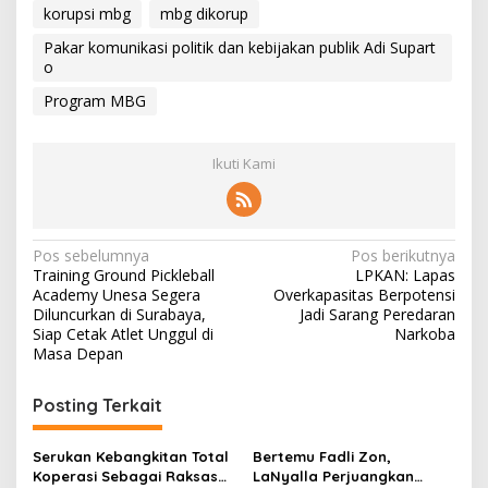
korupsi mbg
mbg dikorup
Pakar komunikasi politik dan kebijakan publik Adi Supart
o
Program MBG
Ikuti Kami
N
Pos sebelumnya
Pos berikutnya
Training Ground Pickleball
LPKAN: Lapas
a
Academy Unesa Segera
Overkapasitas Berpotensi
v
Diluncurkan di Surabaya,
Jadi Sarang Peredaran
Siap Cetak Atlet Unggul di
Narkoba
i
Masa Depan
g
Posting Terkait
a
s
Serukan Kebangkitan Total
Bertemu Fadli Zon,
i
Koperasi Sebagai Raksasa
LaNyalla Perjuangkan