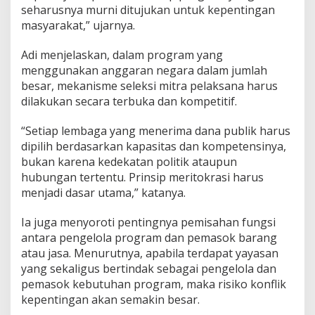
seharusnya murni ditujukan untuk kepentingan
a
P
masyarakat,” ujarnya.
e
l
Adi menjelaskan, dalam program yang
a
menggunakan anggaran negara dalam jumlah
k
besar, mekanisme seleksi mitra pelaksana harus
s
a
dilakukan secara terbuka dan kompetitif.
n
a
“Setiap lembaga yang menerima dana publik harus
dipilih berdasarkan kapasitas dan kompetensinya,
bukan karena kedekatan politik ataupun
hubungan tertentu. Prinsip meritokrasi harus
menjadi dasar utama,” katanya.
Ia juga menyoroti pentingnya pemisahan fungsi
antara pengelola program dan pemasok barang
atau jasa. Menurutnya, apabila terdapat yayasan
yang sekaligus bertindak sebagai pengelola dan
pemasok kebutuhan program, maka risiko konflik
kepentingan akan semakin besar.