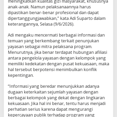
meningkatkan kualitas gizi masyarakat, khususnya
u
anak-anak. Namun pelaksanaannya harus
n
dipastikan benar-benar profesional dan dapat
g
K
dipertanggungjawabkan,” kata Adi Suparto dalam
o
keterangannya, Selasa (9/6/2026).
n
f
Adi mengaku mencermati berbagai informasi dan
l
temuan yang berkembang terkait penunjukan
i
k
yayasan sebagai mitra pelaksana program.
K
Menurutnya, jika benar terdapat hubungan afiliasi
e
antara pengelola yayasan dengan kelompok yang
p
memiliki kedekatan dengan pusat kekuasaan, maka
e
hal tersebut berpotensi menimbulkan konflik
n
t
kepentingan.
i
n
“Informasi yang beredar menunjukkan adanya
g
dugaan keterkaitan sejumlah yayasan dengan
a
berbagai kelompok yang dekat dengan lingkaran
n
M
kekuasaan. Jika hal ini benar, tentu harus menjadi
i
perhatian serius karena dapat mengurangi
t
kepercayaan publik terhadap program yang
r