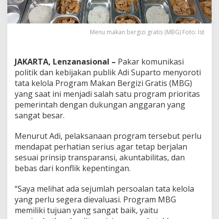
K
r
i
t
Menu makan bergizi gratis (MBG) Foto: Ist
i
k
T
JAKARTA, Lenzanasional –
Pakar komunikasi
a
politik dan kebijakan publik Adi Suparto menyoroti
t
tata kelola Program Makan Bergizi Gratis (MBG)
a
yang saat ini menjadi salah satu program prioritas
K
e
pemerintah dengan dukungan anggaran yang
l
sangat besar.
o
l
Menurut Adi, pelaksanaan program tersebut perlu
a
mendapat perhatian serius agar tetap berjalan
M
B
sesuai prinsip transparansi, akuntabilitas, dan
G
bebas dari konflik kepentingan.
,
S
“Saya melihat ada sejumlah persoalan tata kelola
i
yang perlu segera dievaluasi. Program MBG
n
g
memiliki tujuan yang sangat baik, yaitu
g