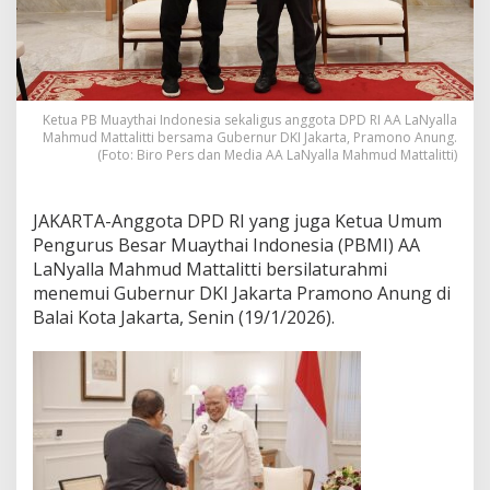
r
D
K
I
,
S
Ketua PB Muaythai Indonesia sekaligus anggota DPD RI AA LaNyalla
a
Mahmud Mattalitti bersama Gubernur DKI Jakarta, Pramono Anung.
m
(Foto: Biro Pers dan Media AA LaNyalla Mahmud Mattalitti)
p
a
i
JAKARTA-Anggota DPD RI yang juga Ketua Umum
k
Pengurus Besar Muaythai Indonesia (PBMI) AA
a
LaNyalla Mahmud Mattalitti bersilaturahmi
n
R
menemui Gubernur DKI Jakarta Pramono Anung di
e
Balai Kota Jakarta, Senin (19/1/2026).
n
c
a
n
a
J
a
k
a