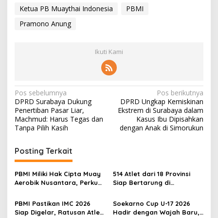
Ketua PB Muaythai Indonesia
PBMI
Pramono Anung
Ikuti Kami
N
Pos sebelumnya
Pos berikutnya
DPRD Surabaya Dukung
DPRD Ungkap Kemiskinan
a
Penertiban Pasar Liar,
Ekstrem di Surabaya dalam
v
Machmud: Harus Tegas dan
Kasus Ibu Dipisahkan
Tanpa Pilih Kasih
dengan Anak di Simorukun
i
g
Posting Terkait
a
s
PBMI Miliki Hak Cipta Muay
514 Atlet dari 18 Provinsi
Aerobik Nusantara, Perkuat
Siap Bertarung di
i
Pengembangan Muaythai
Indonesia Muaythai
p
Indonesia
Championship 2026 di
PBMI Pastikan IMC 2026
Soekarno Cup U-17 2026
Bekasi
Siap Digelar, Ratusan Atlet
Hadir dengan Wajah Baru,
o