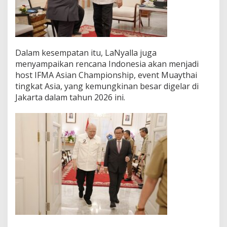
r
t
a
J
a
Dalam kesempatan itu, LaNyalla juga
d
i
menyampaikan rencana Indonesia akan menjadi
H
host IFMA Asian Championship, event Muaythai
o
tingkat Asia, yang kemungkinan besar digelar di
s
Jakarta dalam tahun 2026 ini.
t
I
F
M
A
A
s
i
a
n
C
h
a
m
p