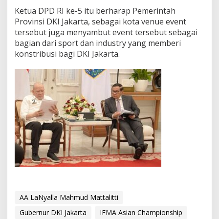
i
Ketua DPD RI ke-5 itu berharap Pemerintah
o
Provinsi DKI Jakarta, sebagai kota venue event
n
tersebut juga menyambut event tersebut sebagai
s
bagian dari sport dan industry yang memberi
h
i
konstribusi bagi DKI Jakarta.
p
2
0
2
6
AA LaNyalla Mahmud Mattalitti
Gubernur DKI Jakarta
IFMA Asian Championship