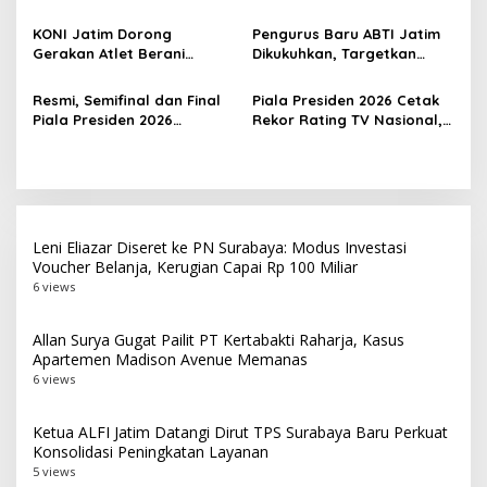
Terbaik Indonesia Berlaga
Ada Wasit Perempuan dan
s
di Bekasi
Penghargaan Man of the
KONI Jatim Dorong
Pengurus Baru ABTI Jatim
Match
Gerakan Atlet Berani
Dikukuhkan, Targetkan
Bercerita, M. Nabil Soroti
Jawa Timur Jadi
Tekanan Mental Atlet Laki-
Barometer Bola Tangan
Resmi, Semifinal dan Final
Piala Presiden 2026 Cetak
Laki
Indonesia
Piala Presiden 2026
Rekor Rating TV Nasional,
Dipindah ke Bali, Surabaya
Hadiah Juara Naik Jadi
Gagal Jadi Tuan Rumah
Rp8 Miliar
Laga Puncak
Leni Eliazar Diseret ke PN Surabaya: Modus Investasi
Voucher Belanja, Kerugian Capai Rp 100 Miliar
6 views
Allan Surya Gugat Pailit PT Kertabakti Raharja, Kasus
Apartemen Madison Avenue Memanas
6 views
Ketua ALFI Jatim Datangi Dirut TPS Surabaya Baru Perkuat
Konsolidasi Peningkatan Layanan
5 views