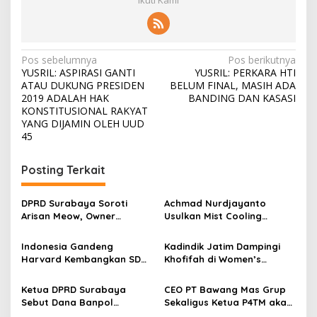
N
Pos sebelumnya
Pos berikutnya
YUSRIL: ASPIRASI GANTI
YUSRIL: PERKARA HTI
a
ATAU DUKUNG PRESIDEN
BELUM FINAL, MASIH ADA
v
2019 ADALAH HAK
BANDING DAN KASASI
KONSTITUSIONAL RAKYAT
i
YANG DIJAMIN OLEH UUD
45
g
a
Posting Terkait
s
i
DPRD Surabaya Soroti
Achmad Nurdjayanto
p
Arisan Meow, Owner
Usulkan Mist Cooling
Sepakat Kembalikan Dana
System, Solusi Sejukkan
o
Member Secara Bertahap
Surabaya di Tengah Cuaca
Indonesia Gandeng
Kadindik Jatim Dampingi
Panas
s
Harvard Kembangkan SDM
Khofifah di Women’s
Unggul dan Riset Berkelas
Leadership Forum 2026,
Dunia
Perkuat Kepemimpinan
Ketua DPRD Surabaya
CEO PT Bawang Mas Grup
Perempuan untuk Indonesia
Sebut Dana Banpol
Sekaligus Ketua P4TM akan
Berdampak
Berperan Topang
Memperjuangkan Petani