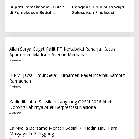
Pendidikan Politik
Tembakau di Madura
Bupati Pamekasan: KDKMP
Banggar DPRD Surabaya
Masyarakat
di Pamekasan Sudah
Selesaikan Finalisasi
Beroperasi, Target 180 Unit
Pertanggungjawaban APBD
Selesai Akhir Juli 2026
2025, Paripurna Digelar 27
Juli
Allan Surya Gugat Pailit PT Kertabakti Raharja, Kasus
Apartemen Madison Avenue Memanas
7 views
HIPMI Jawa Timur Gelar Turnamen Padel Internal Sambut
Ramadhan
4 views
Kadindik Jatim Saksikan Langsung O2SN 2026 Atletik,
Dorong Lahirnya Atlet Berprestasi Nasional
4 views
La Nyalla Bersama Menteri Sosial RI, Hadiri Haul Para
Masyayech Genggong