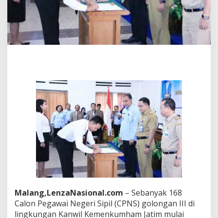
I
,
R
e
s
m
i
D
i
b
u
k
a
K
a
d
i
v
A
d
m
i
Malang,LenzaNasional.com
– Sebanyak 168
n
Calon Pegawai Negeri Sipil (CPNS) golongan III di
i
lingkungan Kanwil Kemenkumham Jatim mulai
s