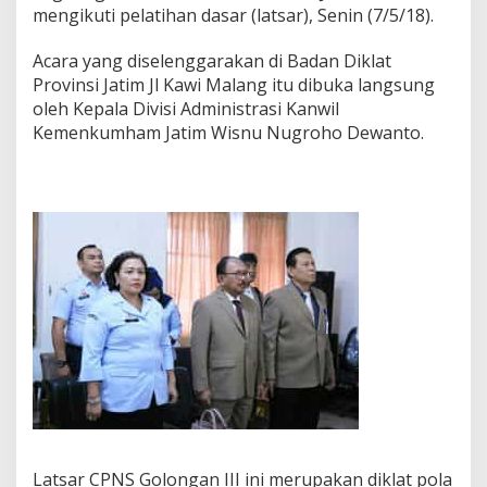
mengikuti pelatihan dasar (latsar), Senin (7/5/18).
t
r
a
Acara yang diselenggarakan di Badan Diklat
s
Provinsi Jatim Jl Kawi Malang itu dibuka langsung
i
oleh Kepala Divisi Administrasi Kanwil
K
Kemenkumham Jatim Wisnu Nugroho Dewanto.
a
n
w
i
l
K
e
m
e
n
k
u
m
h
a
m
J
a
Latsar CPNS Golongan III ini merupakan diklat pola
t