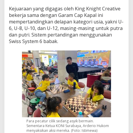
n
Kejuaraan yang digagas oleh King Knight Creative
i
bekerja sama dengan Garam Cap Kapal ini
o
r
mempertandingkan delapan kategori usia, yakni U-
R
6, U-8, U-10, dan U-12, masing-masing untuk putra
a
dan putri. Sistem pertandingan menggunakan
p
Swiss System 6 babak.
i
d
C
h
e
s
s
C
h
a
m
p
i
o
n
Para pecatur cilik sedang asyik bermain.
s
Sementara Ketua KONI Surabaya, Arderio Hukom
h
menyaksikan aksi mereka. (Foto: Istimewa)
i