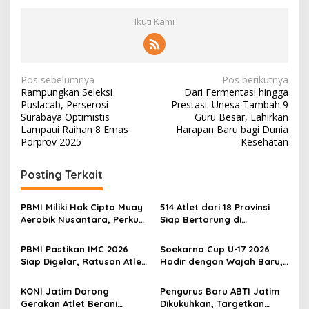
Ikuti Kami
N
Pos sebelumnya
Pos berikutnya
Rampungkan Seleksi
Dari Fermentasi hingga
a
Puslacab, Perserosi
Prestasi: Unesa Tambah 9
v
Surabaya Optimistis
Guru Besar, Lahirkan
Lampaui Raihan 8 Emas
Harapan Baru bagi Dunia
i
Porprov 2025
Kesehatan
g
Posting Terkait
a
s
PBMI Miliki Hak Cipta Muay
514 Atlet dari 18 Provinsi
i
Aerobik Nusantara, Perkuat
Siap Bertarung di
p
Pengembangan Muaythai
Indonesia Muaythai
Indonesia
Championship 2026 di
PBMI Pastikan IMC 2026
Soekarno Cup U-17 2026
o
Bekasi
Siap Digelar, Ratusan Atlet
Hadir dengan Wajah Baru,
s
Terbaik Indonesia Berlaga
Ada Wasit Perempuan dan
di Bekasi
Penghargaan Man of the
KONI Jatim Dorong
Pengurus Baru ABTI Jatim
Match
Gerakan Atlet Berani
Dikukuhkan, Targetkan