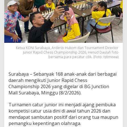
1
6
8
P
e
c
a
t
u
Ketua KONI Surabaya, Arderio Hukom dan Tournament Director
r
Junior Rapid Chess Championship 2026, Henud Daulah foto
C
bersama para pecatur cilik. (Foto: Istimewa)
i
l
i
Surabaya – Sebanyak 168 anak-anak dari berbagai
k
daerah mengikuti Junior Rapid Chess
T
a
Championship 2026 yang digelar di BG Junction
m
Mall Surabaya, Minggu (8/2/2026).
p
i
Turnamen catur junior ini menjadi ajang pembuka
l
kompetisi catur usia dini di awal tahun 2026 dan
d
i
mendapat sambutan positif dari orang tua maupun
J
pemangku kepentingan olahraga.
u