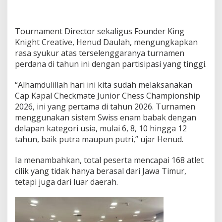
p
2
0
Tournament Director sekaligus Founder King
2
Knight Creative, Henud Daulah, mengungkapkan
6
rasa syukur atas terselenggaranya turnamen
d
i
perdana di tahun ini dengan partisipasi yang tinggi.
B
G
“Alhamdulillah hari ini kita sudah melaksanakan
J
Cap Kapal Checkmate Junior Chess Championship
u
2026, ini yang pertama di tahun 2026. Turnamen
n
c
menggunakan sistem Swiss enam babak dengan
t
delapan kategori usia, mulai 6, 8, 10 hingga 12
i
tahun, baik putra maupun putri,” ujar Henud.
o
n
Ia menambahkan, total peserta mencapai 168 atlet
S
u
cilik yang tidak hanya berasal dari Jawa Timur,
r
tetapi juga dari luar daerah.
a
b
a
y