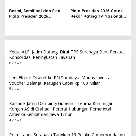
Bercerita, M. Nabil Soroti
Jawa Timur Jadi
Tekanan Mental Atlet Laki-
Barometer Bola Tangan
Resmi, Semifinal dan Final
Piala Presiden 2026 Cetak
Laki
Indonesia
Piala Presiden 2026
Rekor Rating TV Nasional,
Dipindah ke Bali, Surabaya
Hadiah Juara Naik Jadi
Gagal Jadi Tuan Rumah
Rp8 Miliar
Laga Puncak
Ketua ALFI Jatim Datangi Dirut TPS Surabaya Baru Perkuat
Konsolidasi Peningkatan Layanan
6 views
Leni Eliazar Diseret ke PN Surabaya: Modus Investasi
Voucher Belanja, Kerugian Capai Rp 100 Miliar
5 views
Kadindik Jatim Dampingi Gubernur Terima Kunjungan
Konjen AS di Grahadi, Pererat Hubungan Pemerintah
Amerika Serikat dan Jawa Timur
4 views
Polrestabes Surabaya Tangkap 19 Pelaku Curanmor dalam