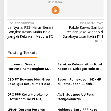
Ikuti Kami
N
Pos sebelumnya
Pos berikutnya
La Nyalla: PSSI Harus Berani
Pakde Karwo Sambut
a
Bongkar Kasus Mafia Bola
Presiden Joko Widodo di
v
yang di Keluhkan Madura FC
Surabaya Usai Hadiri KTT
APEC
i
g
Posting Terkait
a
s
Indonesia Gandeng
Serukan Kebangkitan Total
Harvard Kembangkan SDM
Koperasi Sebagai Raksasa
i
Unggul dan Riset Berkelas
Ekonomi di Harkopnas ke-
p
Dunia
79
CEO PT Bawang Mas Grup
Bupati Pamekasan: KDKMP
Sekaligus Ketua P4TM akan
di Pamekasan Sudah
o
Memperjuangkan Petani
Beroperasi, Target 180 Unit
s
Tembakau di Madura
Selesai Akhir Juli 2026
DPC PPP Kota Mojokerto
AWS: Saatnya UU Pers
Silaturahmi ke PCNU,
Menyesuaikan
Perkuat Kolaborasi untuk
Perkembangan Platform
Masyarakat
Digital dan AI
LPKAN Dorong Perpres
Nahkoda Baru PPP Kota