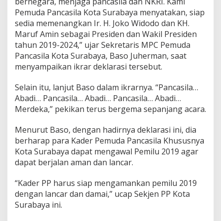
bernegara, menjaga pancasila dan NKRI. Kami
J
Pemuda Pancasila Kota Surabaya menyatakan, siap
o
sedia memenangkan Ir. H. Joko Widodo dan KH.
k
Maruf Amin sebagai Presiden dan Wakil Presiden
o
w
tahun 2019-2024,” ujar Sekretaris MPC Pemuda
i
Pancasila Kota Surabaya, Baso Juherman, saat
-
menyampaikan ikrar deklarasi tersebut.
M
a
Selain itu, lanjut Baso dalam ikrarnya. “Pancasila…
'
r
Abadi… Pancasila… Abadi… Pancasila… Abadi…
u
Merdeka,” pekikan terus bergema sepanjang acara.
f
Menurut Baso, dengan hadirnya deklarasi ini, dia
berharap para Kader Pemuda Pancasila Khususnya
Kota Surabaya dapat mengawal Pemilu 2019 agar
dapat berjalan aman dan lancar.
“Kader PP harus siap mengamankan pemilu 2019
dengan lancar dan damai,” ucap Sekjen PP Kota
Surabaya ini.