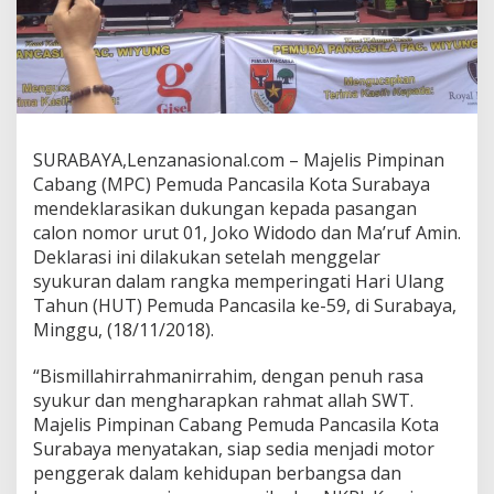
t
a
S
u
r
a
b
a
SURABAYA,Lenzanasional.com – Majelis Pimpinan
y
Cabang (MPC) Pemuda Pancasila Kota Surabaya
a
mendeklarasikan dukungan kepada pasangan
D
calon nomor urut 01, Joko Widodo dan Ma’ruf Amin.
e
k
Deklarasi ini dilakukan setelah menggelar
l
syukuran dalam rangka memperingati Hari Ulang
a
Tahun (HUT) Pemuda Pancasila ke-59, di Surabaya,
r
Minggu, (18/11/2018).
a
s
i
“Bismillahirrahmanirrahim, dengan penuh rasa
D
syukur dan mengharapkan rahmat allah SWT.
u
Majelis Pimpinan Cabang Pemuda Pancasila Kota
k
Surabaya menyatakan, siap sedia menjadi motor
u
n
penggerak dalam kehidupan berbangsa dan
g