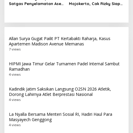
Satgas Penyelamatan Aset
Mojokerto, Cak Rizky Siap
Negara dan
Bangun Partai Modern
Pemberantasan Korupsi
Berbasis Generasi Muda
Allan Surya Gugat Pailit PT Kertabakti Raharja, Kasus
Apartemen Madison Avenue Memanas
7 views
HIPMI Jawa Timur Gelar Turnamen Padel Internal Sambut
Ramadhan
4 views
Kadindik Jatim Saksikan Langsung O2SN 2026 Atletik,
Dorong Lahirnya Atlet Berprestasi Nasional
4 views
La Nyalla Bersama Menteri Sosial RI, Hadiri Haul Para
Masyayech Genggong
4 views