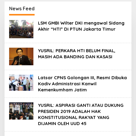
Pengembangan
Muaythai
Muaythai Indonesia
Championship 2026 di
News Feed
Bekasi
L
LSM GMBI Wilter DKI mengawal Sidang
e
Akhir “HTI” Di PTUN Jakarta Timur
n
z
a
N
YUSRIL: PERKARA HTI BELUM FINAL,
a
s
MASIH ADA BANDING DAN KASASI
i
o
n
a
Latsar CPNS Golongan III, Resmi Dibuka
l
Kadiv Administrasi Kanwil
Kemenkumham Jatim
YUSRIL: ASPIRASI GANTI ATAU DUKUNG
PRESIDEN 2019 ADALAH HAK
KONSTITUSIONAL RAKYAT YANG
DIJAMIN OLEH UUD 45