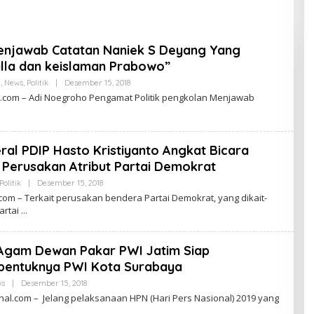
Tingkatkan Kualitas
Pembelajaran
enjawab Catatan Naniek S Deyang Yang
alla dan keislaman Prabowo”
l
,
News
,
Politik
|
Desember 15, 2018
O
L
.com – Adi Noegroho Pengamat Politik pengkolan Menjawab
E
H
L
E
N
ral PDIP Hasto Kristiyanto Angkat Bicara
Z
A
 Perusakan Atribut Partai Demokrat
N
A
Politik
|
Desember 15, 2018
O
S
L
com – Terkait perusakan bendera Partai Demokrat, yang dikait-
I
E
artai
O
H
N
L
A
E
L
N
 Agam Dewan Pakar PWI Jatim Siap
Z
A
erbentuknya PWI Kota Surabaya
N
A
ws
|
Desember 15, 2018
O
S
L
l.com – Jelang pelaksanaan HPN (Hari Pers Nasional) 2019 yang
I
E
O
H