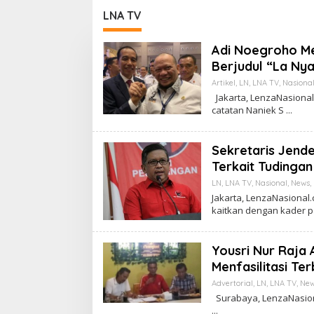
naan OOT
Bekasi
LNA TV
Adi Noegroho M
Berjudul “La Ny
Artikel
,
LN
,
LNA TV
,
Nasiona
Jakarta, LenzaNasional
catatan Naniek S
Sekretaris Jende
Terkait Tudingan
LN
,
LNA TV
,
Nasional
,
News
,
Jakarta, LenzaNasional.
kaitkan dengan kader p
Yousri Nur Raja
Menfasilitasi T
Advertorial
,
LN
,
LNA TV
,
Ne
Surabaya, LenzaNasiona