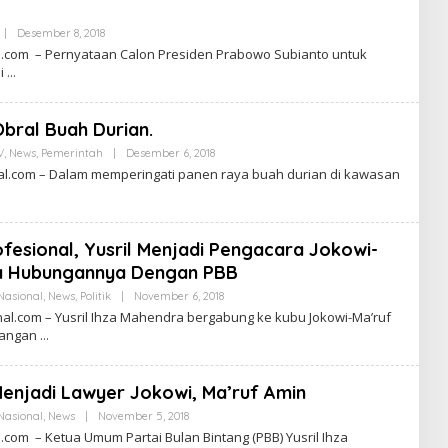
Z
A
|
Desember 8, 2018
O
N
L
A
l.com – Pernyataan Calon Presiden Prabowo Subianto untuk
E
S
di
H
I
L
O
E
N
N
A
bral Buah Durian.
Z
L
A
V
,
News
,
Pemerintah
|
Desember 6, 2018
O
N
L
al.com – Dalam memperingati panen raya buah durian di kawasan
A
E
S
H
I
A
O
D
N
M
A
Profesional, Yusril Menjadi Pengacara Jokowi-
I
L
N
da Hubungannya Dengan PBB
Nasional
,
News
,
Politik
|
November 6, 2018
O
L
l.com – Yusril Ihza Mahendra bergabung ke kubu Jokowi-Ma’ruf
E
sangan
H
A
D
M
Menjadi Lawyer Jokowi, Ma’ruf Amin
I
N
Nasional
,
News
|
November 5, 2018
O
L
com – Ketua Umum Partai Bulan Bintang (PBB) Yusril Ihza
E