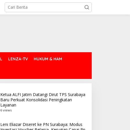
L
LENZA-TV
HUKUM & HAM
Ketua ALFI Jatim Datangi Dirut TPS Surabaya
Baru Perkuat Konsolidasi Peningkatan
Layanan
6 views
etua ALFI Jatim Datangi
BPOM Surabaya
irut TPS Surabaya Baru
Musnahkan 97.676 Tablet
erkuat Konsolidasi
Obat Ilegal, Lindungi Lebih
Leni Eliazar Diseret ke PN Surabaya: Modus
Investasi Voucher Belanja, Kerugian Capai Rp
eningkatan Layanan
dari 10 Ribu Pelajar dari