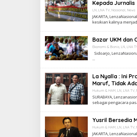
Kepada Jurnalis
LN
,
LNA TV
,
Nasional
,
News
JAKARTA, LenzaNasiona
kesikian kalinya menja
Bazar UKM dan O
Ekonomi & Bisnis
,
LN
,
LNA T
Sidoarjo, LenzaNasion
La Nyalla : Ini 
Maruf, Tidak A
Hukum & HAM
,
LN
,
LNA TV
,
SURABAYA, Lenzanasiona
sebagai pengacara pa
Yusril Bersedia 
Hukum & HAM
,
LN
,
LNA TV
,
JAKARTA, LenzaNasional.