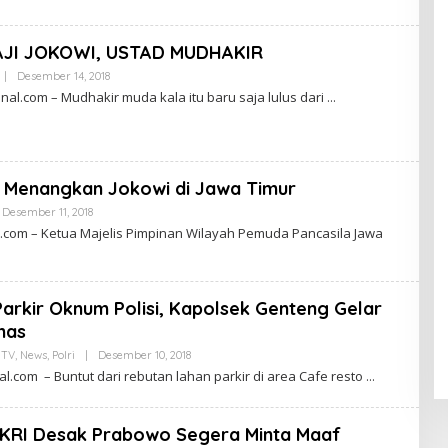
N
L
A
E
L
N
AJI JOKOWI, USTAD MUDHAKIR
Z
A
|
Desember 14, 2018
O
N
L
al.com – Mudhakir muda kala itu baru saja lulus dari
A
E
S
H
I
L
O
E
N
N
A
Z
L
a Menangkan Jokowi di Jawa Timur
A
N
Desember 11, 2018
O
A
L
S
.com – Ketua Majelis Pimpinan Wilayah Pemuda Pancasila Jawa
E
I
H
O
L
N
E
A
N
L
arkir Oknum Polisi, Kapolsek Genteng Gelar
Z
A
mas
N
A
 TV
,
News
,
Polri
|
Desember 10, 2018
O
S
L
.com – Buntut dari rebutan lahan parkir di area Cafe resto
I
E
O
H
N
L
A
E
s NKRI Desak Prabowo Segera Minta Maaf
L
N