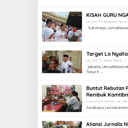
KISAH GURU NG
LN
,
LNA TV
,
Nasional
,
News
Sukoharjo, LenzaNasion
Target La Nyall
LN
,
LNA TV
,
News
,
Politik
|
Jakarta, LenzaNasional
Timur Ir.
Buntut Rebutan P
Rembuk Kamtib
Hukum & Kriminal
,
LN
,
LNA
Surabaya, Lenzanasional
Aliansi Jurnali