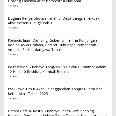
Dorong Lahirnya Atlet Berprestasi Nasional
4 views
Dugaan Penyerobotan Tanah di Desa Bangsri Terkuak:
Akta Notaris Diduga Palsu
4 views
Kadindik Jatim Dampingi Gubernur Terima Kunjungan
Konjen AS di Grahadi, Pererat Hubungan Pemerintah
Amerika Serikat dan Jawa Timur
4 views
Polrestabes Surabaya Tangkap 19 Pelaku Curanmor dalam
12 Hari, 10 Residivis Kembali Beraksi
4 views
PSSI Jawa Timur Akan Selenggarakan Kongres Pemilihan
Ketua Akhir Tahun 2025
4 views
Hamra Cafe & Resto Surabaya Resmi Soft Opening,
Hadirkan Perpaduan Kuliner Timur Tengah, Nusantara, dan