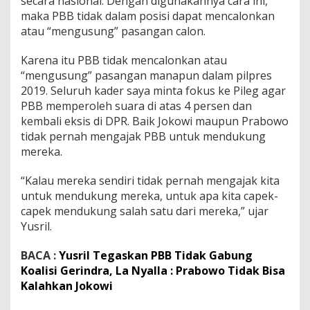
secara nasional. Dengan digunakannya cara ini,
u
maka PBB tidak dalam posisi dapat mencalonkan
n
atau “mengusung” pasangan calon.
g
C
Karena itu PBB tidak mencalonkan atau
a
p
“mengusung” pasangan manapun dalam pilpres
r
2019. Seluruh kader saya minta fokus ke Pileg agar
e
PBB memperoleh suara di atas 4 persen dan
s
kembali eksis di DPR. Baik Jokowi maupun Prabowo
/
C
tidak pernah mengajak PBB untuk mendukung
a
mereka.
w
a
“Kalau mereka sendiri tidak pernah mengajak kita
p
untuk mendukung mereka, untuk apa kita capek-
r
e
capek mendukung salah satu dari mereka,” ujar
s
Yusril.
2
0
BACA :
Yusril Tegaskan PBB Tidak Gabung
1
Koalisi Gerindra, La Nyalla : Prabowo Tidak Bisa
9
Kalahkan Jokowi