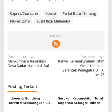
Capres/Cawapres
Koalisi
Partai Bulan Bintang
Pilpres 2019
Yusril Ihza Mahendra
Ikuti Kami
N
Pos sebelumnya
Pos berikutnya
Menkumham Resmikan
Kanwil Kemenkumham Jatim
a
Desa Sadar Hukum di Bali
Gelar Istihosah
v
Serentak Peringati HUT RI
ke-73
i
g
Posting Terkait
a
s
Indonesia Gandeng
Serukan Kebangkitan Total
Harvard Kembangkan SDM
Koperasi Sebagai Raksasa
i
Unggul dan Riset Berkelas
Ekonomi di Harkopnas ke-
Dunia
79