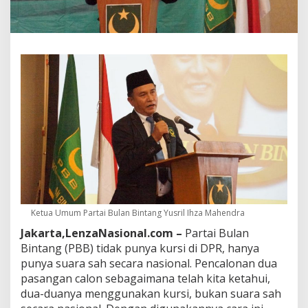
h
e
n
d
r
a
T
e
n
t
a
n
g
D
u
k
u
Ketua Umum Partai Bulan Bintang Yusril Ihza Mahendra
n
g
Jakarta,LenzaNasional.com –
Partai Bulan
M
Bintang (PBB) tidak punya kursi di DPR, hanya
e
punya suara sah secara nasional. Pencalonan dua
n
pasangan calon sebagaimana telah kita ketahui,
d
dua-duanya menggunakan kursi, bukan suara sah
u
k