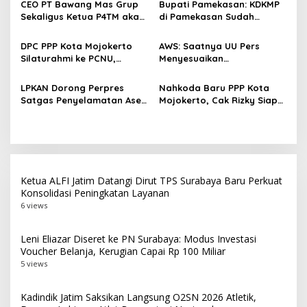
p
CEO PT Bawang Mas Grup
Bupati Pamekasan: KDKMP
Sekaligus Ketua P4TM akan
di Pamekasan Sudah
o
Memperjuangkan Petani
Beroperasi, Target 180 Unit
s
Tembakau di Madura
Selesai Akhir Juli 2026
DPC PPP Kota Mojokerto
AWS: Saatnya UU Pers
Silaturahmi ke PCNU,
Menyesuaikan
Perkuat Kolaborasi untuk
Perkembangan Platform
Masyarakat
Digital dan AI
LPKAN Dorong Perpres
Nahkoda Baru PPP Kota
Satgas Penyelamatan Aset
Mojokerto, Cak Rizky Siap
Negara dan
Bangun Partai Modern
Pemberantasan Korupsi
Berbasis Generasi Muda
Ketua ALFI Jatim Datangi Dirut TPS Surabaya Baru Perkuat
Konsolidasi Peningkatan Layanan
6 views
Leni Eliazar Diseret ke PN Surabaya: Modus Investasi
Voucher Belanja, Kerugian Capai Rp 100 Miliar
5 views
Kadindik Jatim Saksikan Langsung O2SN 2026 Atletik,