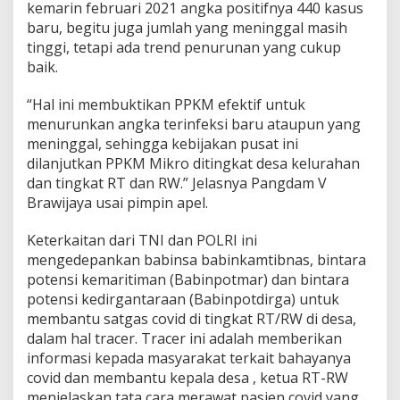
kemarin februari 2021 angka positifnya 440 kasus
o
baru, begitu juga jumlah yang meninggal masih
tinggi, tetapi ada trend penurunan yang cukup
baik.
“Hal ini membuktikan PPKM efektif untuk
menurunkan angka terinfeksi baru ataupun yang
meninggal, sehingga kebijakan pusat ini
dilanjutkan PPKM Mikro ditingkat desa kelurahan
dan tingkat RT dan RW.” Jelasnya Pangdam V
Brawijaya usai pimpin apel.
Keterkaitan dari TNI dan POLRI ini
mengedepankan babinsa babinkamtibnas, bintara
potensi kemaritiman (Babinpotmar) dan bintara
potensi kedirgantaraan (Babinpotdirga) untuk
membantu satgas covid di tingkat RT/RW di desa,
dalam hal tracer. Tracer ini adalah memberikan
informasi kepada masyarakat terkait bahayanya
covid dan membantu kepala desa , ketua RT-RW
menjelaskan tata cara merawat pasien covid yang