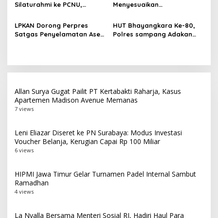
Silaturahmi ke PCNU,
Menyesuaikan
Perkuat Kolaborasi untuk
Perkembangan Platform
Masyarakat
Digital dan AI
LPKAN Dorong Perpres
HUT Bhayangkara Ke-80,
Satgas Penyelamatan Aset
Polres sampang Adakan
Negara dan
Bakti Sosial Dengan Bagi-
Pemberantasan Korupsi
Bagi 300 Beras
Allan Surya Gugat Pailit PT Kertabakti Raharja, Kasus
Apartemen Madison Avenue Memanas
7 views
Leni Eliazar Diseret ke PN Surabaya: Modus Investasi
Voucher Belanja, Kerugian Capai Rp 100 Miliar
6 views
HIPMI Jawa Timur Gelar Turnamen Padel Internal Sambut
Ramadhan
4 views
La Nyalla Bersama Menteri Sosial RI, Hadiri Haul Para