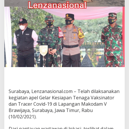
g
k
a
t
R
T
/
R
W
,
K
a
p
o
l
d
a
Surabaya, Lenzanasional.com – Telah dilaksanakan
J
a
kegiatan apel Gelar Kesiapan Tenaga Vaksinator
t
dan Tracer Covid-19 di Lapangan Makodam V
i
Brawijaya, Surabaya, Jawa Timur, Rabu
m
(10/02/2021).
G
i
a
Dari pantauan wartawan di lokasi, terlihat dalam