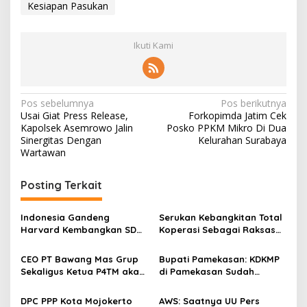
Kesiapan Pasukan
Ikuti Kami
N
Pos sebelumnya
Pos berikutnya
Usai Giat Press Release,
Forkopimda Jatim Cek
a
Kapolsek Asemrowo Jalin
Posko PPKM Mikro Di Dua
v
Sinergitas Dengan
Kelurahan Surabaya
Wartawan
i
g
Posting Terkait
a
s
Indonesia Gandeng
Serukan Kebangkitan Total
Harvard Kembangkan SDM
Koperasi Sebagai Raksasa
i
Unggul dan Riset Berkelas
Ekonomi di Harkopnas ke-
p
Dunia
79
CEO PT Bawang Mas Grup
Bupati Pamekasan: KDKMP
Sekaligus Ketua P4TM akan
di Pamekasan Sudah
o
Memperjuangkan Petani
Beroperasi, Target 180 Unit
s
Tembakau di Madura
Selesai Akhir Juli 2026
DPC PPP Kota Mojokerto
AWS: Saatnya UU Pers