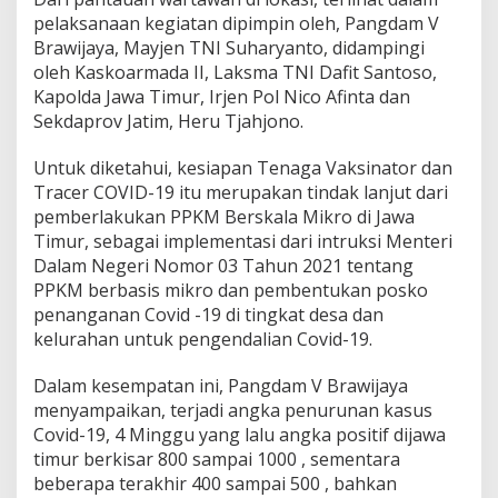
t
pelaksanaan kegiatan dipimpin oleh, Pangdam V
A
Brawijaya, Mayjen TNI Suharyanto, didampingi
p
oleh Kaskoarmada II, Laksma TNI Dafit Santoso,
e
Kapolda Jawa Timur, Irjen Pol Nico Afinta dan
l
G
Sekdaprov Jatim, Heru Tjahjono.
e
l
Untuk diketahui, kesiapan Tenaga Vaksinator dan
a
Tracer COVID-19 itu merupakan tindak lanjut dari
r
pemberlakukan PPKM Berskala Mikro di Jawa
P
a
Timur, sebagai implementasi dari intruksi Menteri
s
Dalam Negeri Nomor 03 Tahun 2021 tentang
u
PPKM berbasis mikro dan pembentukan posko
k
penanganan Covid -19 di tingkat desa dan
a
n
kelurahan untuk pengendalian Covid-19.
P
P
Dalam kesempatan ini, Pangdam V Brawijaya
K
menyampaikan, terjadi angka penurunan kasus
M
Covid-19, 4 Minggu yang lalu angka positif dijawa
M
i
timur berkisar 800 sampai 1000 , sementara
k
beberapa terakhir 400 sampai 500 , bahkan
r