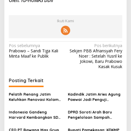
Oleh: YD-HUMAS DDII
Ikuti Kami
N
Pos sebelumnya
Pos berikutnya
Prabowo – Sandi Tiga Kali
Sekjen PBB Afriansyah Fery
a
Minta Maaf ke Publik
Noer : Setelah Yusril ke
v
Jokowi, Baru Prabowo
Kasak Kusuk
i
g
Posting Terkait
a
s
Pelatih Renang Jatim
Kadindik Jatim Aries Agung
Keluhkan Renovasi Kolam
Paewai Jadi Penguji
i
Kertajaya Mangkrak,
Seminar Evaluasi PKN
p
Persiapan Menuju PON 2028
Tingkat II 2026, Tekankan
Indonesia Gandeng
DPRD Soroti Arah Baru
Terganggu
Inovasi Berdampak bagi
Harvard Kembangkan SDM
Pengelolaan Sampah
o
Masyarakat
Unggul dan Riset Berkelas
Surabaya Usai Kebakaran
s
Dunia
TPA Benowo
CEO PT Bawang Mas Grup
Bupati Pamekasan: KDKMP