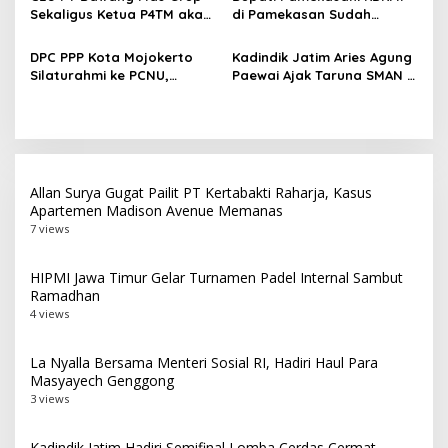
Sekaligus Ketua P4TM akan
di Pamekasan Sudah
Memperjuangkan Petani
Beroperasi, Target 180 Unit
Tembakau di Madura
Selesai Akhir Juli 2026
DPC PPP Kota Mojokerto
Kadindik Jatim Aries Agung
Silaturahmi ke PCNU,
Paewai Ajak Taruna SMAN 2
Perkuat Kolaborasi untuk
Taruna Pamong Praja
Masyarakat
Bojonegoro Budayakan
Hidup Sehat Lewat Senam
Pagi
Allan Surya Gugat Pailit PT Kertabakti Raharja, Kasus
Apartemen Madison Avenue Memanas
7 views
HIPMI Jawa Timur Gelar Turnamen Padel Internal Sambut
Ramadhan
4 views
La Nyalla Bersama Menteri Sosial RI, Hadiri Haul Para
Masyayech Genggong
3 views
Kadindik Jatim Hadiri Semifinal Lomba Cerdas Cermat