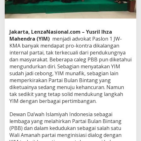
,
Y
u
s
r
Jakarta, LenzaNasional.com – Yusril Ihza
i
l
Mahendra (YIM)
menjadi advokat Paslon 1 JW-
M
KMA banyak mendapat pro-kontra dikalangan
e
internal partai, tak terkecuali dari pendukungnya
n
dan masyarakat. Beberapa caleg PBB pun diketahui
j
mengundurkan diri. Sebagian menyatakan YIM
a
w
sudah jadi cebong, YIM munafik, sebagian lain
a
memperkirakan Partai Bulan Bintang yang
b
diketuainya sedang menuju kehancuran. Namun
:
tak sedikit yang tetap solid mendukung langkah
M
e
YIM dengan berbagai pertimbangan.
n
g
Dewan Da’wah Islamiyah Indonesia sebagai
a
lembaga yang melahirkan Partai Bulan Bintang
n
(PBB) dan dalam kedudukan sebagai salah satu
g
k
Wali Amanah partai menginisiasi dialog dengan
a