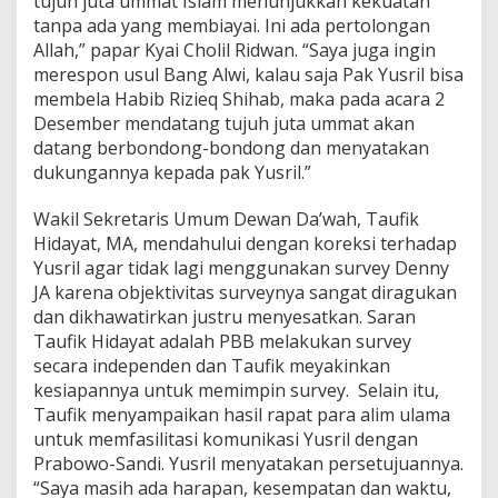
tujuh juta ummat Islam menunjukkan kekuatan
tanpa ada yang membiayai. Ini ada pertolongan
Allah,” papar Kyai Cholil Ridwan. “Saya juga ingin
merespon usul Bang Alwi, kalau saja Pak Yusril bisa
membela Habib Rizieq Shihab, maka pada acara 2
Desember mendatang tujuh juta ummat akan
datang berbondong-bondong dan menyatakan
dukungannya kepada pak Yusril.”
Wakil Sekretaris Umum Dewan Da’wah, Taufik
Hidayat, MA, mendahului dengan koreksi terhadap
Yusril agar tidak lagi menggunakan survey Denny
JA karena objektivitas surveynya sangat diragukan
dan dikhawatirkan justru menyesatkan. Saran
Taufik Hidayat adalah PBB melakukan survey
secara independen dan Taufik meyakinkan
kesiapannya untuk memimpin survey. Selain itu,
Taufik menyampaikan hasil rapat para alim ulama
untuk memfasilitasi komunikasi Yusril dengan
Prabowo-Sandi. Yusril menyatakan persetujuannya.
“Saya masih ada harapan, kesempatan dan waktu,