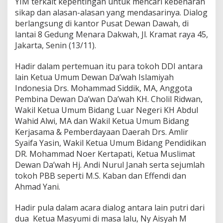
YIM terkait kepentingan untuk mencari kebenaran
t
sikap dan alasan-alasan yang mendasarinya. Dialog
A
berlangsung di kantor Pusat Dewan Dawah, di
r
lantai 8 Gedung Menara Dakwah, Jl. Kramat raya 45,
t
i
Jakarta, Senin (13/11).
D
a
Hadir dalam pertemuan itu para tokoh DDI antara
r
lain Ketua Umum Dewan Da’wah Islamiyah
i
Indonesia Drs. Mohammad Siddik, MA, Anggota
S
u
Pembina Dewan Da’wan Da’wah KH. Cholil Ridwan,
r
Wakil Ketua Umum Bidang Luar Negeri KH Abdul
a
Wahid Alwi, MA dan Wakil Ketua Umum Bidang
t
Kerjasama & Pemberdayaan Daerah Drs. Amlir
A
l
Syaifa Yasin, Wakil Ketua Umum Bidang Pendidikan
-
DR. Mohammad Noer Kertapati, Ketua Muslimat
M
Dewan Da’wah Hj. Andi Nurul Janah serta sejumlah
a
tokoh PBB seperti M.S. Kaban dan Effendi dan
i
Ahmad Yani.
d
a
h
Hadir pula dalam acara dialog antara lain putri dari
A
dua Ketua Masyumi di masa lalu, Ny Aisyah M
y