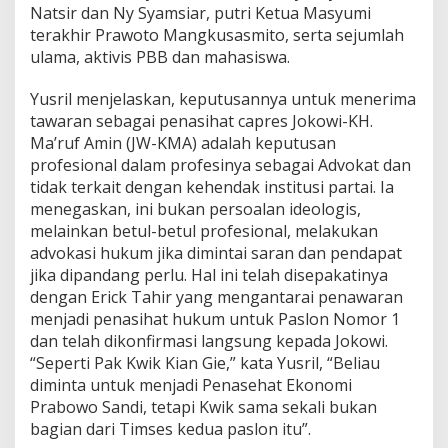
Natsir dan Ny Syamsiar, putri Ketua Masyumi
a
terakhir Prawoto Mangkusasmito, serta sejumlah
t
8
ulama, aktivis PBB dan mahasiswa.
Yusril menjelaskan, keputusannya untuk menerima
tawaran sebagai penasihat capres Jokowi-KH.
Ma’ruf Amin (JW-KMA) adalah keputusan
profesional dalam profesinya sebagai Advokat dan
tidak terkait dengan kehendak institusi partai. Ia
menegaskan, ini bukan persoalan ideologis,
melainkan betul-betul profesional, melakukan
advokasi hukum jika dimintai saran dan pendapat
jika dipandang perlu. Hal ini telah disepakatinya
dengan Erick Tahir yang mengantarai penawaran
menjadi penasihat hukum untuk Paslon Nomor 1
dan telah dikonfirmasi langsung kepada Jokowi.
“Seperti Pak Kwik Kian Gie,” kata Yusril, “Beliau
diminta untuk menjadi Penasehat Ekonomi
Prabowo Sandi, tetapi Kwik sama sekali bukan
bagian dari Timses kedua paslon itu”.