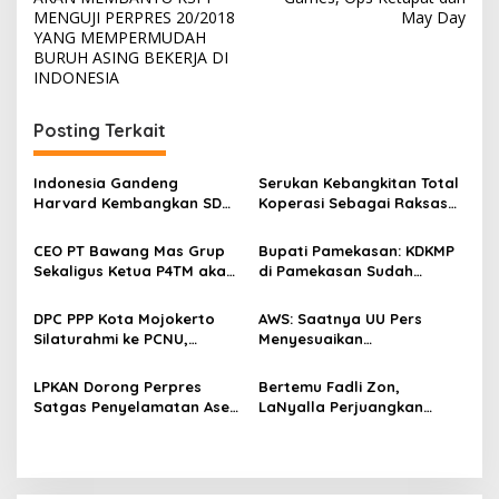
v
MENGUJI PERPRES 20/2018
May Day
i
YANG MEMPERMUDAH
BURUH ASING BEKERJA DI
g
INDONESIA
a
s
Posting Terkait
i
p
Indonesia Gandeng
Serukan Kebangkitan Total
Harvard Kembangkan SDM
Koperasi Sebagai Raksasa
o
Unggul dan Riset Berkelas
Ekonomi di Harkopnas ke-
Dunia
79
s
CEO PT Bawang Mas Grup
Bupati Pamekasan: KDKMP
Sekaligus Ketua P4TM akan
di Pamekasan Sudah
Memperjuangkan Petani
Beroperasi, Target 180 Unit
Tembakau di Madura
Selesai Akhir Juli 2026
DPC PPP Kota Mojokerto
AWS: Saatnya UU Pers
Silaturahmi ke PCNU,
Menyesuaikan
Perkuat Kolaborasi untuk
Perkembangan Platform
Masyarakat
Digital dan AI
LPKAN Dorong Perpres
Bertemu Fadli Zon,
Satgas Penyelamatan Aset
LaNyalla Perjuangkan
Negara dan
Aksara Kawi Masuk Daftar
Pemberantasan Korupsi
UNESCO