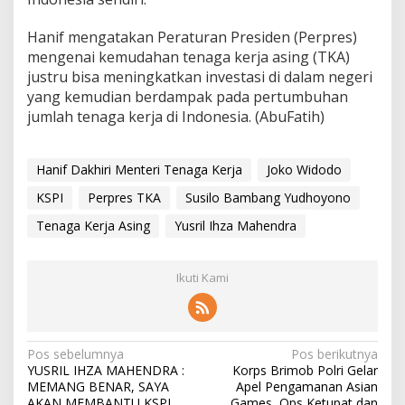
Hanif mengatakan Peraturan Presiden (Perpres)
mengenai kemudahan tenaga kerja asing (TKA)
justru bisa meningkatkan investasi di dalam negeri
yang kemudian berdampak pada pertumbuhan
jumlah tenaga kerja di Indonesia. (AbuFatih)
Hanif Dakhiri Menteri Tenaga Kerja
Joko Widodo
KSPI
Perpres TKA
Susilo Bambang Yudhoyono
Tenaga Kerja Asing
Yusril Ihza Mahendra
Ikuti Kami
N
Pos sebelumnya
Pos berikutnya
YUSRIL IHZA MAHENDRA :
Korps Brimob Polri Gelar
a
MEMANG BENAR, SAYA
Apel Pengamanan Asian
AKAN MEMBANTU KSPI
Games, Ops Ketupat dan