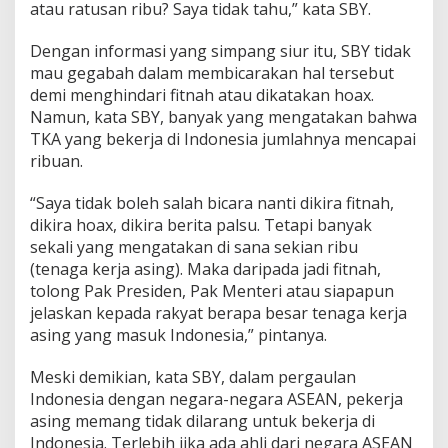
atau ratusan ribu? Saya tidak tahu,” kata SBY.
n
d
Dengan informasi yang simpang siur itu, SBY tidak
o
n
mau gegabah dalam membicarakan hal tersebut
e
demi menghindari fitnah atau dikatakan hoax.
s
Namun, kata SBY, banyak yang mengatakan bahwa
i
TKA yang bekerja di Indonesia jumlahnya mencapai
a
ribuan.
“Saya tidak boleh salah bicara nanti dikira fitnah,
dikira hoax, dikira berita palsu. Tetapi banyak
sekali yang mengatakan di sana sekian ribu
(tenaga kerja asing). Maka daripada jadi fitnah,
tolong Pak Presiden, Pak Menteri atau siapapun
jelaskan kepada rakyat berapa besar tenaga kerja
asing yang masuk Indonesia,” pintanya.
Meski demikian, kata SBY, dalam pergaulan
Indonesia dengan negara-negara ASEAN, pekerja
asing memang tidak dilarang untuk bekerja di
Indonesia. Terlebih jika ada ahli dari negara ASEAN