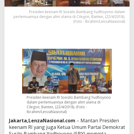
i
n
Presiden keenam RI Soesilo Bambang Yudhoyono dalam
g
pertemuannya dengan alim ulama di Cilegon, Banten, (22/4/2018).
,
(Foto : Ibrahim/LenzaNasional)
S
B
Y
:
T
o
l
o
n
g
P
e
m
e
Presiden keenam RI Soesilo Bambang Yudhoyono
r
dalam pertemuannya dengan alim ulama di
i
Cilegon, Banten, (22/4/2018). (Foto :
n
Ibrahim/LenzaNasional)
t
Jakarta,LenzaNasional.com
– Mantan Presiden
a
keenam RI yang juga Ketua Umum Partai Demokrat
h
J
Susilo Bambang Yodhoyono (SBY) meminta