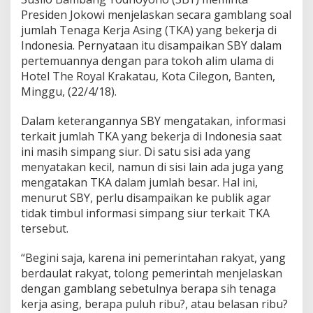
e
Presiden Jokowi menjelaskan secara gamblang soal
l
jumlah Tenaga Kerja Asing (TKA) yang bekerja di
a
Indonesia. Pernyataan itu disampaikan SBY dalam
s
pertemuannya dengan para tokoh alim ulama di
k
a
Hotel The Royal Krakatau, Kota Cilegon, Banten,
n
Minggu, (22/4/18).
B
e
Dalam keterangannya SBY mengatakan, informasi
r
terkait jumlah TKA yang bekerja di Indonesia saat
a
p
ini masih simpang siur. Di satu sisi ada yang
a
menyatakan kecil, namun di sisi lain ada juga yang
J
mengatakan TKA dalam jumlah besar. Hal ini,
u
menurut SBY, perlu disampaikan ke publik agar
m
l
tidak timbul informasi simpang siur terkait TKA
a
tersebut.
h
T
“Begini saja, karena ini pemerintahan rakyat, yang
K
berdaulat rakyat, tolong pemerintah menjelaskan
A
D
dengan gamblang sebetulnya berapa sih tenaga
i
kerja asing, berapa puluh ribu?, atau belasan ribu?
I