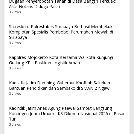
Dugaan Penyerobotan Tanah di Desa Bangsri Terkuak:
Akta Notaris Diduga Palsu
3 views
Satreskrim Polrestabes Surabaya Berhasil Membekuk
Komplotan Spesialis Pembobol Perumahan Mewah di
Surabaya
3 views
Kapolres Mojokerto Kota Bersama Walikota Kunjungi
Gudang KPU Pastikan Logistik Aman
3 views
Kadisdik Jatim Dampingi Gubernur Khofifah Salurkan
Bantuan Pendidikan dan Sembako di SMAN 2 Ngawi
3 views
Kadindik Jatim Aries Agung Paewai Sambut Langsung
Kontingen Juara Umum LKS Dikmen Nasional 2026 di Pasar
Turi
3 views