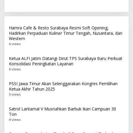
Gagal Jadi Tuan Rumah
Rp8 Miliar
Laga Puncak
Hamra Cafe & Resto Surabaya Resmi Soft Opening,
Hadirkan Perpaduan Kuliner Timur Tengah, Nusantara, dan
Western
6 views
Ketua ALFI Jatim Datangi Dirut TPS Surabaya Baru Perkuat
Konsolidasi Peningkatan Layanan
6 views
PSSI Jawa Timur Akan Selenggarakan Kongres Pemilihan
Ketua Akhir Tahun 2025
5 views
Satrol Lantamal V Musnahkan Barbuk Ikan Campuan 30
Ton
4 views