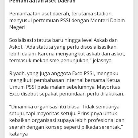
Pemanfaatan Aset Daerah
n
J
Pemanfaatan aset daerah, terutama stadion,
a
menyusul pertemuan PSSI dengan Menteri Dalam
d
Negeri
w
a
l
Sosialisasi statuta baru hingga level Askab dan
K
Askot. “Ada statuta yang perlu disosialisasikan
o
lebih dalam. Karena menyangkut askab dan askot,
n
termasuk mekanisme penunjukan,” jelasnya.
g
r
e
Riyadh, yang juga anggota Exco PSSI, mengaku
s
mengikuti pembahasan internal bersama Ketua
N
Umum PSSI pada malam sebelumnya. Mayoritas
a
Exco disebut sepakat penundaan perlu dilakukan.
s
i
o
“Dinamika organisasi itu biasa. Tidak semuanya
n
setuju, tapi mayoritas setuju. Prinsipnya untuk
a
kebaikan organisasi supaya lebih profesional dan
l
searah dengan konsep seperti pilkada serentak,”
katanya.