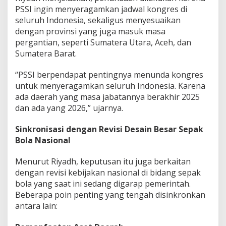
m
PSSI ingin menyeragamkan jadwal kongres di
a
seluruh Indonesia, sekaligus menyesuaikan
d
dengan provinsi yang juga masuk masa
R
pergantian, seperti Sumatera Utara, Aceh, dan
i
Sumatera Barat.
y
a
d
“PSSI berpendapat pentingnya menunda kongres
h
untuk menyeragamkan seluruh Indonesia. Karena
:
ada daerah yang masa jabatannya berakhir 2025
D
dan ada yang 2026,” ujarnya.
e
m
i
Sinkronisasi dengan Revisi Desain Besar Sepak
P
Bola Nasional
e
n
Menurut Riyadh, keputusan itu juga berkaitan
y
e
dengan revisi kebijakan nasional di bidang sepak
l
bola yang saat ini sedang digarap pemerintah.
a
Beberapa poin penting yang tengah disinkronkan
r
antara lain:
a
s
a