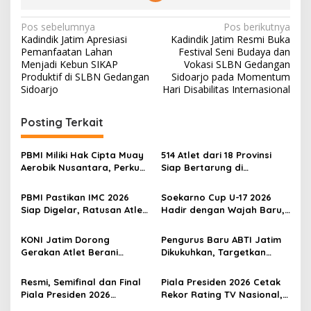
N
Pos sebelumnya
Pos berikutnya
Kadindik Jatim Apresiasi
Kadindik Jatim Resmi Buka
a
Pemanfaatan Lahan
Festival Seni Budaya dan
v
Menjadi Kebun SIKAP
Vokasi SLBN Gedangan
Produktif di SLBN Gedangan
Sidoarjo pada Momentum
i
Sidoarjo
Hari Disabilitas Internasional
g
Posting Terkait
a
s
PBMI Miliki Hak Cipta Muay
514 Atlet dari 18 Provinsi
i
Aerobik Nusantara, Perkuat
Siap Bertarung di
p
Pengembangan Muaythai
Indonesia Muaythai
Indonesia
Championship 2026 di
PBMI Pastikan IMC 2026
Soekarno Cup U-17 2026
o
Bekasi
Siap Digelar, Ratusan Atlet
Hadir dengan Wajah Baru,
s
Terbaik Indonesia Berlaga
Ada Wasit Perempuan dan
di Bekasi
Penghargaan Man of the
KONI Jatim Dorong
Pengurus Baru ABTI Jatim
Match
Gerakan Atlet Berani
Dikukuhkan, Targetkan
Bercerita, M. Nabil Soroti
Jawa Timur Jadi
Tekanan Mental Atlet Laki-
Barometer Bola Tangan
Resmi, Semifinal dan Final
Piala Presiden 2026 Cetak
Laki
Indonesia
Piala Presiden 2026
Rekor Rating TV Nasional,
Dipindah ke Bali, Surabaya
Hadiah Juara Naik Jadi