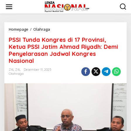
L
e
w
a
t
i
Homepage
/
Olahraga
P
k
S
PSSI Tunda Kongres di 17 Provinsi,
e
S
k
I
Ketua PSSI Jatim Ahmad Riyadh: Demi
o
T
Penyelarasan Jadwal Kongres
n
u
Nasional
t
n
e
d
Z4L Z4L
Desember 11, 2025
n
a
Olahraga
K
o
n
g
r
e
s
d
i
1
7