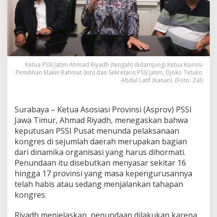
P
r
o
v
i
n
s
Ketua PSSI Jatim Ahmad Riyadh (tengah) didampingi Ketua Komisi
i
Pemilihan Makin Rahmat (kiri) dan Sekretaris PSSI Jatim, Djoko Tetuko
,
Abdul Latif (kanan). (Foto: Zal)
K
e
t
Surabaya – Ketua Asosiasi Provinsi (Asprov) PSSI
u
Jawa Timur, Ahmad Riyadh, menegaskan bahwa
a
P
keputusan PSSI Pusat menunda pelaksanaan
S
kongres di sejumlah daerah merupakan bagian
S
dari dinamika organisasi yang harus dihormati.
I
Penundaan itu disebutkan menyasar sekitar 16
J
a
hingga 17 provinsi yang masa kepengurusannya
t
telah habis atau sedang menjalankan tahapan
i
kongres.
m
A
Riyadh menjelaskan, penundaan dilakukan karena
h