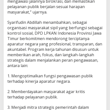
mengawasi jalannya birokrasi, dan memastikan
a
pelayanan publik berjalan sesuai harapan
a
masyarakat,” ujarnya.
n
W
e
Syarifudin Abdillah menambahkan, sebagai
w
organisasi masyarakat sipil yang berfungsi sebagai
e
kontrol sosial, DPD LPKAN Indonesia Provinsi Jawa
n
Timur berkomitmen mendorong terciptanya
a
n
aparatur negara yang profesional, transparan, dan
g
akuntabel. Program kerja tahunan disusun untuk
memberikan arah, fokus, dan langkah-langkah
strategis dalam menjalankan peran pengawasan,
antara lain:
1. Mengoptimalkan fungsi pengawasan publik
terhadap kinerja aparatur negara.
2. Memberdayakan masyarakat agar kritis
terhadap pelayanan publik.
3. Menjadi mitra strategis pemerintah dalam