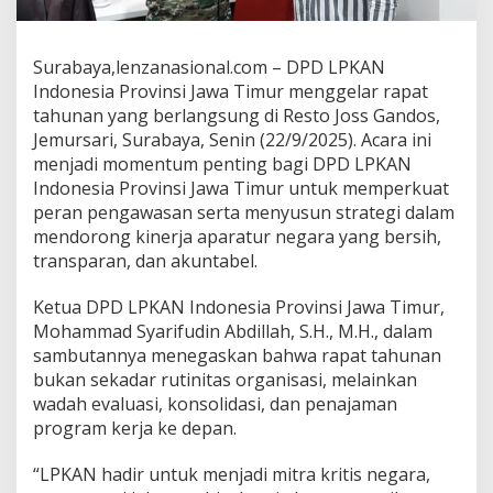
B
o
n
Surabaya,lenzanasional.com – DPD LPKAN
g
Indonesia Provinsi Jawa Timur menggelar rapat
k
a
tahunan yang berlangsung di Resto Joss Gandos,
r
Jemursari, Surabaya, Senin (22/9/2025). Acara ini
P
menjadi momentum penting bagi DPD LPKAN
r
Indonesia Provinsi Jawa Timur untuk memperkuat
a
peran pengawasan serta menyusun strategi dalam
k
t
mendorong kinerja aparatur negara yang bersih,
i
transparan, dan akuntabel.
k
P
Ketua DPD LPKAN Indonesia Provinsi Jawa Timur,
e
Mohammad Syarifudin Abdillah, S.H., M.H., dalam
n
y
sambutannya menegaskan bahwa rapat tahunan
a
bukan sekadar rutinitas organisasi, melainkan
l
wadah evaluasi, konsolidasi, dan penajaman
a
program kerja ke depan.
h
g
u
“LPKAN hadir untuk menjadi mitra kritis negara,
n