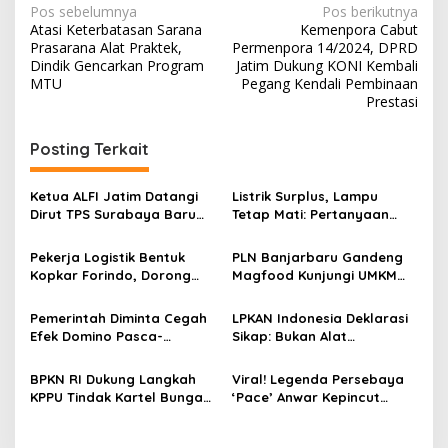
N
Pos sebelumnya
Pos berikutnya
Atasi Keterbatasan Sarana
Kemenpora Cabut
a
Prasarana Alat Praktek,
Permenpora 14/2024, DPRD
v
Dindik Gencarkan Program
Jatim Dukung KONI Kembali
MTU
Pegang Kendali Pembinaan
i
Prestasi
g
Posting Terkait
a
s
Ketua ALFI Jatim Datangi
Listrik Surplus, Lampu
i
Dirut TPS Surabaya Baru
Tetap Mati: Pertanyaan
p
Perkuat Konsolidasi
Besar Kini Bayangi PLN
Peningkatan Layanan
Pekerja Logistik Bentuk
PLN Banjarbaru Gandeng
o
Kopkar Forindo, Dorong
Magfood Kunjungi UMKM
s
Kesejahteraan dan
Pempek Tjek Entis,
Perlindungan Anggota
Tawarkan Paket Kemitraan
Pemerintah Diminta Cegah
LPKAN Indonesia Deklarasi
12-15 Juta untuk Calon
Efek Domino Pasca-
Sikap: Bukan Alat
Pensiunan
Kenaikan BBM Nonsubsidi
Kekuasaan, Siap Hadapi
Tekanan
BPKN RI Dukung Langkah
Viral! Legenda Persebaya
KPPU Tindak Kartel Bunga
‘Pace’ Anwar Kepincut
Pinjol
Steak Bakar Kangen, Spot
Bukber Paling Hype di