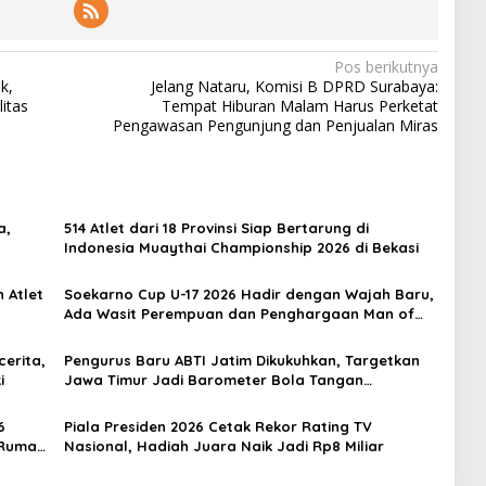
Pos berikutnya
k,
Jelang Nataru, Komisi B DPRD Surabaya:
itas
Tempat Hiburan Malam Harus Perketat
Pengawasan Pengunjung dan Penjualan Miras
a,
514 Atlet dari 18 Provinsi Siap Bertarung di
Indonesia Muaythai Championship 2026 di Bekasi
 Atlet
Soekarno Cup U-17 2026 Hadir dengan Wajah Baru,
Ada Wasit Perempuan dan Penghargaan Man of
the Match
erita,
Pengurus Baru ABTI Jatim Dikukuhkan, Targetkan
i
Jawa Timur Jadi Barometer Bola Tangan
Indonesia
6
Piala Presiden 2026 Cetak Rekor Rating TV
 Rumah
Nasional, Hadiah Juara Naik Jadi Rp8 Miliar