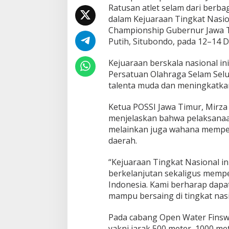
d
Ratusan atlet selam dari berbag
i
dalam Kejuaraan Tingkat Nasi
S
Championship Gubernur Jawa Ti
i
Putih, Situbondo, pada 12–14 
t
u
b
Kejuaraan berskala nasional in
o
Persatuan Olahraga Selam Selu
n
talenta muda dan meningkatkan 
d
o
Ketua POSSI Jawa Timur, Mirza 
menjelaskan bahwa pelaksanaan
melainkan juga wahana memper
daerah.
“Kejuaraan Tingkat Nasional i
berkelanjutan sekaligus mempe
Indonesia. Kami berharap dapat
mampu bersaing di tingkat nasi
Pada cabang Open Water Finsw
yakni jarak 500 meter, 1000 met