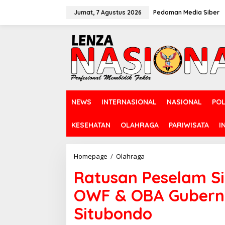
L
e
Jumat, 7 Agustus 2026
Pedoman Media Siber
w
a
t
i
k
e
k
o
n
NEWS
INTERNASIONAL
NASIONAL
POL
t
e
n
KESEHATAN
OLAHRAGA
PARIWISATA
I
Homepage
/
Olahraga
R
a
Ratusan Peselam S
t
u
OWF & OBA Gubernu
s
a
Situbondo
n
P