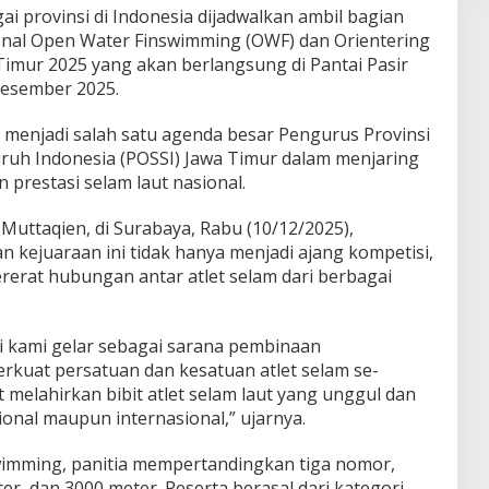
ai provinsi di Indonesia dijadwalkan ambil bagian
onal Open Water Finswimming (OWF) dan Orientering
mur 2025 yang akan berlangsung di Pantai Pasir
Desember 2025.
i menjadi salah satu agenda besar Pengurus Provinsi
ruh Indonesia (POSSI) Jawa Timur dalam menjaring
prestasi selam laut nasional.
Muttaqien, di Surabaya, Rabu (10/12/2025),
 kejuaraan ini tidak hanya menjadi ajang kompetisi,
erat hubungan antar atlet selam dari berbagai
ni kami gelar sebagai sarana pembinaan
rkuat persatuan dan kesatuan atlet selam se-
 melahirkan bibit atlet selam laut yang unggul dan
onal maupun internasional,” ujarnya.
imming, panitia mempertandingkan tiga nomor,
er, dan 3000 meter. Peserta berasal dari kategori