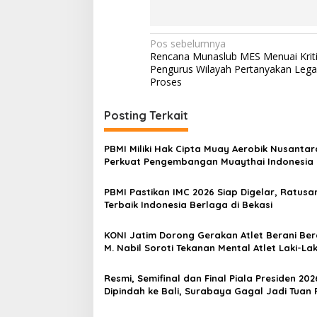
N
Pos sebelumnya
Rencana Munaslub MES Menuai Kriti
a
Pengurus Wilayah Pertanyakan Legal
v
Proses
i
Posting Terkait
g
a
PBMI Miliki Hak Cipta Muay Aerobik Nusantar
s
Perkuat Pengembangan Muaythai Indonesia
i
PBMI Pastikan IMC 2026 Siap Digelar, Ratusan
p
Terbaik Indonesia Berlaga di Bekasi
o
KONI Jatim Dorong Gerakan Atlet Berani Berc
s
M. Nabil Soroti Tekanan Mental Atlet Laki-Lak
Resmi, Semifinal dan Final Piala Presiden 202
Dipindah ke Bali, Surabaya Gagal Jadi Tuan
Laga Puncak