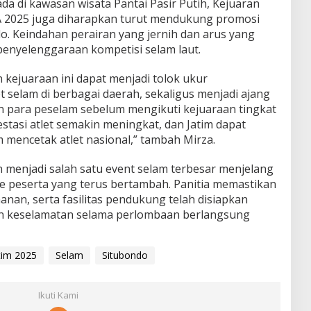
a di kawasan wisata Pantai Pasir Putih, Kejuaran
 2025 juga diharapkan turut mendukung promosi
o. Keindahan perairan yang jernih dan arus yang
uk penyelenggaraan kompetisi selam laut.
kejuaraan ini dapat menjadi tolok ukur
selam di berbagai daerah, sekaligus menjadi ajang
 para peselam sebelum mengikuti kejuaraan tingkat
estasi atlet semakin meningkat, dan Jatim dapat
m mencetak atlet nasional,” tambah Mirza.
n menjadi salah satu event selam terbesar menjelang
e peserta yang terus bertambah. Panitia memastikan
anan, serta fasilitas pendukung telah disiapkan
n keselamatan selama perlombaan berlangsung
tim 2025
Selam
Situbondo
Ikuti Kami