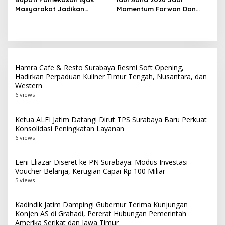
Masyarakat Jadikan
Momentum Forwan Dan
Pancasila Pedoman Hidup
AWS Salurkan 550 Paket
Pada Peringatan Hari Lahir
Daging Qurban Kepada
Pancasila 2026
Masyarakat
Hamra Cafe & Resto Surabaya Resmi Soft Opening,
Hadirkan Perpaduan Kuliner Timur Tengah, Nusantara, dan
Western
6 views
Ketua ALFI Jatim Datangi Dirut TPS Surabaya Baru Perkuat
Konsolidasi Peningkatan Layanan
6 views
Leni Eliazar Diseret ke PN Surabaya: Modus Investasi
Voucher Belanja, Kerugian Capai Rp 100 Miliar
5 views
Kadindik Jatim Dampingi Gubernur Terima Kunjungan
Konjen AS di Grahadi, Pererat Hubungan Pemerintah
Amerika Serikat dan Jawa Timur