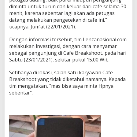
D
diminta untuk turun dan keluar dari cafe selama 30
i
menit, karena sebentar lagi akan ada petugas
d
datang melakukan pengecekan di cafe ini,“
u
ucapnya. Jum’at (22/01/2021).
g
a
B
Dengan informasi tersebut, tim Lenzanasional.com
o
melakukan investigasi, dengan cara menyamar
c
sebagai pengunjung di Cafe Breakshoot, pada hari
o
Sabtu (23/01/2021), sekitar pukul 15.00 Wib.
r
.
Setibanya di lokasi, salah satu karyawan Cafe
Breakshoot yang tidak diketahui namanya. Kepada
tim mengatakan, “mas bisa saya minta Hpnya
sebentar”.