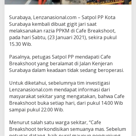
a
S
u
Surabaya, Lenzanasional.com – Satpol PP Kota
r
Surabaya kembali dibuat gigit jari saat
a
melaksanakan razia PPKM di Cafe Breakshoot,
b
a
pada hari Sabtu, (23 Januari 2021), sekira pukul
y
15.30 Wib.
a
K
Pasalnya, petugas Satpol PP mendapati Cafe
e
Breakshoot yang beralamat di Jalan Kenjeran
C
a
Surabaya dalam keadaan tidak sedang beroperasi.
f
e
Untuk diketahui, sebelumnya tim investigasi
B
Lenzanasional.com mendapat informasi dari
r
masyarakat sekitar yang mengatakan, bahwa Cafe
e
a
Breakshoot buka setiap hari, dari pukul 14.00 Wib
k
sampai pukul 22.00 Wib.
s
h
Menurut salah satu warga sekitar, “Cafe
o
Breakshoot terkondisikan semuanya mas. Sebelum
o
t
petugas datang, baik purel maupun pengunjung