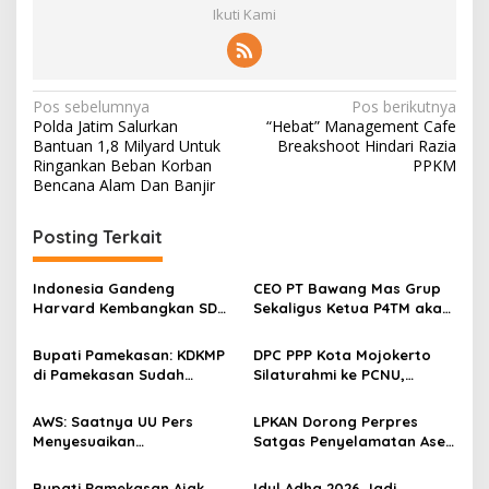
Ikuti Kami
N
Pos sebelumnya
Pos berikutnya
Polda Jatim Salurkan
“Hebat” Management Cafe
a
Bantuan 1,8 Milyard Untuk
Breakshoot Hindari Razia
v
Ringankan Beban Korban
PPKM
Bencana Alam Dan Banjir
i
g
Posting Terkait
a
s
Indonesia Gandeng
CEO PT Bawang Mas Grup
Harvard Kembangkan SDM
Sekaligus Ketua P4TM akan
i
Unggul dan Riset Berkelas
Memperjuangkan Petani
p
Dunia
Tembakau di Madura
Bupati Pamekasan: KDKMP
DPC PPP Kota Mojokerto
di Pamekasan Sudah
Silaturahmi ke PCNU,
o
Beroperasi, Target 180 Unit
Perkuat Kolaborasi untuk
s
Selesai Akhir Juli 2026
Masyarakat
AWS: Saatnya UU Pers
LPKAN Dorong Perpres
Menyesuaikan
Satgas Penyelamatan Aset
Perkembangan Platform
Negara dan
Digital dan AI
Pemberantasan Korupsi
Bupati Pamekasan Ajak
‎Idul Adha 2026 Jadi