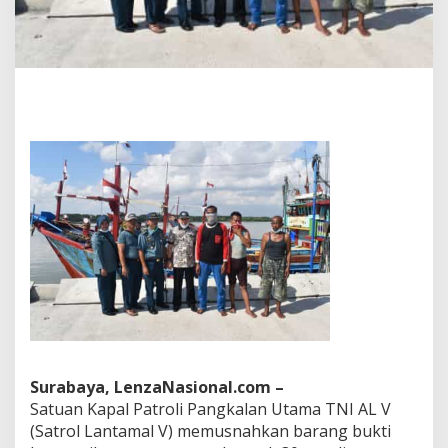
h
k
a
n
B
a
r
b
u
k
I
k
a
n
C
a
m
p
u
a
n
Surabaya, LenzaNasional.com –
3
Satuan Kapal Patroli Pangkalan Utama TNI AL V
0
T
(Satrol Lantamal V) memusnahkan barang bukti
o