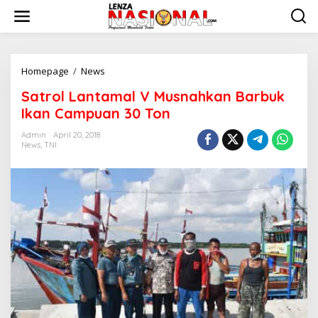
L
e
w
a
t
i
Homepage
/
News
S
k
a
Satrol Lantamal V Musnahkan Barbuk
e
t
k
r
Ikan Campuan 30 Ton
o
o
n
l
Admin
April 20, 2018
t
News
,
TNI
L
e
a
n
n
t
a
m
a
l
V
M
u
s
n
a