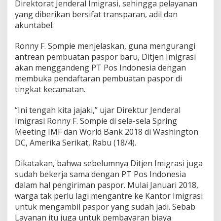
Direktorat Jenderal Imigrasi, sehingga pelayanan
u
yang diberikan bersifat transparan, adil dan
n
akuntabel.
M
e
n
Ronny F. Sompie menjelaskan, guna mengurangi
j
antrean pembuatan paspor baru, Ditjen Imigrasi
a
akan menggandeng PT Pos Indonesia dengan
d
membuka pendaftaran pembuatan paspor di
i
1
tingkat kecamatan.
0
T
“Ini tengah kita jajaki,” ujar Direktur Jenderal
a
Imigrasi Ronny F. Sompie di sela-sela Spring
h
Meeting IMF dan World Bank 2018 di Washington
u
n
DC, Amerika Serikat, Rabu (18/4).
Dikatakan, bahwa sebelumnya Ditjen Imigrasi juga
sudah bekerja sama dengan PT Pos Indonesia
dalam hal pengiriman paspor. Mulai Januari 2018,
warga tak perlu lagi mengantre ke Kantor Imigrasi
untuk mengambil paspor yang sudah jadi. Sebab
Layanan itu juga untuk pembayaran biaya