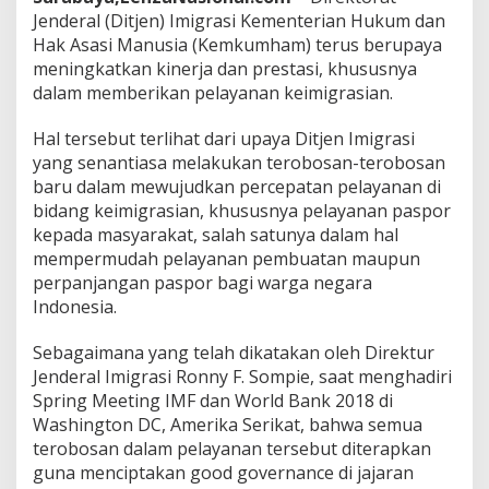
a
Jenderal (Ditjen) Imigrasi Kementerian Hukum dan
B
Hak Asasi Manusia (Kemkumham) terus berupaya
e
meningkatkan kinerja dan prestasi, khususnya
r
dalam memberikan pelayanan keimigrasian.
l
a
k
Hal tersebut terlihat dari upaya Ditjen Imigrasi
u
yang senantiasa melakukan terobosan-terobosan
P
baru dalam mewujudkan percepatan pelayanan di
a
bidang keimigrasian, khususnya pelayanan paspor
s
p
kepada masyarakat, salah satunya dalam hal
o
mempermudah pelayanan pembuatan maupun
r
perpanjangan paspor bagi warga negara
D
Indonesia.
a
r
i
Sebagaimana yang telah dikatakan oleh Direktur
L
Jenderal Imigrasi Ronny F. Sompie, saat menghadiri
i
Spring Meeting IMF dan World Bank 2018 di
m
Washington DC, Amerika Serikat, bahwa semua
a
terobosan dalam pelayanan tersebut diterapkan
T
a
guna menciptakan good governance di jajaran
h