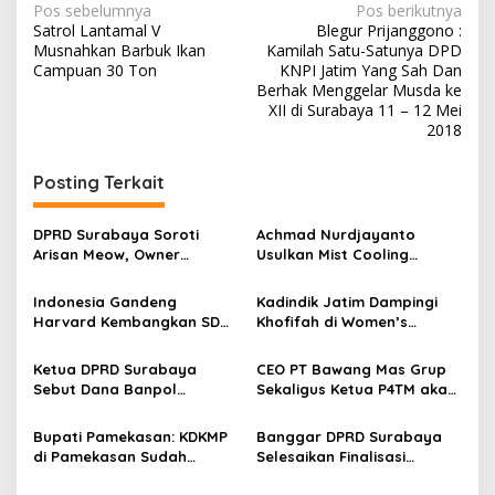
N
Pos sebelumnya
Pos berikutnya
Satrol Lantamal V
Blegur Prijanggono :
a
Musnahkan Barbuk Ikan
Kamilah Satu-Satunya DPD
v
Campuan 30 Ton
KNPI Jatim Yang Sah Dan
Berhak Menggelar Musda ke
i
XII di Surabaya 11 – 12 Mei
2018
g
a
Posting Terkait
s
i
DPRD Surabaya Soroti
Achmad Nurdjayanto
p
Arisan Meow, Owner
Usulkan Mist Cooling
Sepakat Kembalikan Dana
System, Solusi Sejukkan
o
Member Secara Bertahap
Surabaya di Tengah Cuaca
Indonesia Gandeng
Kadindik Jatim Dampingi
Panas
s
Harvard Kembangkan SDM
Khofifah di Women’s
Unggul dan Riset Berkelas
Leadership Forum 2026,
Dunia
Perkuat Kepemimpinan
Ketua DPRD Surabaya
CEO PT Bawang Mas Grup
Perempuan untuk Indonesia
Sebut Dana Banpol
Sekaligus Ketua P4TM akan
Berdampak
Berperan Topang
Memperjuangkan Petani
Pendidikan Politik
Tembakau di Madura
Bupati Pamekasan: KDKMP
Banggar DPRD Surabaya
Masyarakat
di Pamekasan Sudah
Selesaikan Finalisasi
Beroperasi, Target 180 Unit
Pertanggungjawaban APBD