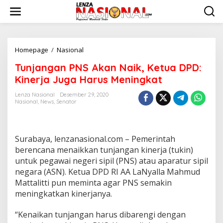
L
e
w
a
t
i
Homepage
/
Nasional
T
k
u
Tunjangan PNS Akan Naik, Ketua DPD:
e
n
k
j
Kinerja Juga Harus Meningkat
o
a
n
n
Lenza Nasional
Desember 29, 2020
t
Nasional
,
News
,
Senator
g
e
a
n
n
P
Surabaya, lenzanasional.com – Pemerintah
N
S
berencana menaikkan tunjangan kinerja (tukin)
A
untuk pegawai negeri sipil (PNS) atau aparatur sipil
k
negara (ASN). Ketua DPD RI AA LaNyalla Mahmud
a
Mattalitti pun meminta agar PNS semakin
n
meningkatkan kinerjanya.
N
a
i
“Kenaikan tunjangan harus dibarengi dengan
k