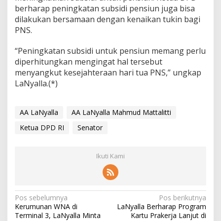
berharap peningkatan subsidi pensiun juga bisa
dilakukan bersamaan dengan kenaikan tukin bagi
PNS.
“Peningkatan subsidi untuk pensiun memang perlu
diperhitungkan mengingat hal tersebut
menyangkut kesejahteraan hari tua PNS,” ungkap
LaNyalla.(*)
AA LaNyalla
AA LaNyalla Mahmud Mattalitti
Ketua DPD RI
Senator
Ikuti Kami
N
Pos sebelumnya
Pos berikutnya
Kerumunan WNA di
LaNyalla Berharap Program
a
Terminal 3, LaNyalla Minta
Kartu Prakerja Lanjut di