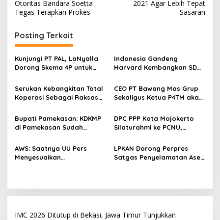
v
Otoritas Bandara Soetta
2021 Agar Lebih Tepat
Tegas Terapkan Prokes
Sasaran
i
g
Posting Terkait
a
s
Kunjungi PT PAL, LaNyalla
Indonesia Gandeng
Dorong Skema 4P untuk
Harvard Kembangkan SDM
i
Wujudkan TKDN Maritim
Unggul dan Riset Berkelas
p
Nasional
Dunia
Serukan Kebangkitan Total
CEO PT Bawang Mas Grup
Koperasi Sebagai Raksasa
Sekaligus Ketua P4TM akan
o
Ekonomi di Harkopnas ke-
Memperjuangkan Petani
s
79
Tembakau di Madura
Bupati Pamekasan: KDKMP
DPC PPP Kota Mojokerto
di Pamekasan Sudah
Silaturahmi ke PCNU,
Beroperasi, Target 180 Unit
Perkuat Kolaborasi untuk
Selesai Akhir Juli 2026
Masyarakat
AWS: Saatnya UU Pers
LPKAN Dorong Perpres
Menyesuaikan
Satgas Penyelamatan Aset
Perkembangan Platform
Negara dan
Digital dan AI
Pemberantasan Korupsi
IMC 2026 Ditutup di Bekasi, Jawa Timur Tunjukkan