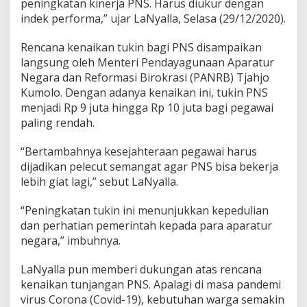
peningkatan kinerja PNS. Harus diukur dengan
,
indek performa,” ujar LaNyalla, Selasa (29/12/2020).
K
e
t
Rencana kenaikan tukin bagi PNS disampaikan
u
langsung oleh Menteri Pendayagunaan Aparatur
a
Negara dan Reformasi Birokrasi (PANRB) Tjahjo
D
Kumolo. Dengan adanya kenaikan ini, tukin PNS
P
menjadi Rp 9 juta hingga Rp 10 juta bagi pegawai
D
:
paling rendah.
K
i
“Bertambahnya kesejahteraan pegawai harus
n
dijadikan pelecut semangat agar PNS bisa bekerja
e
lebih giat lagi,” sebut LaNyalla.
r
j
a
“Peningkatan tukin ini menunjukkan kepedulian
J
dan perhatian pemerintah kepada para aparatur
u
negara,” imbuhnya.
g
a
H
LaNyalla pun memberi dukungan atas rencana
a
kenaikan tunjangan PNS. Apalagi di masa pandemi
r
virus Corona (Covid-19), kebutuhan warga semakin
u